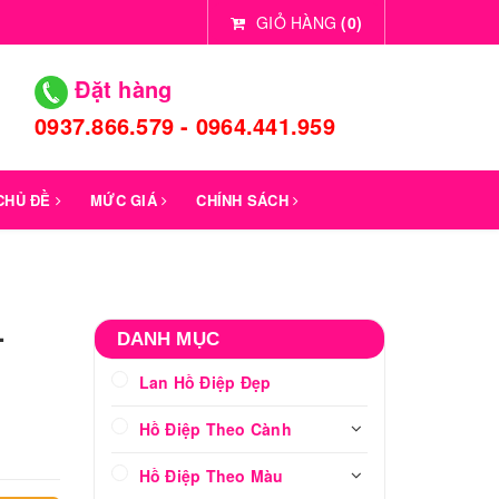
GIỎ HÀNG
(
0
)
Đặt hàng
0937.866.579 - 0964.441.959
 CHỦ ĐỀ
MỨC GIÁ
CHÍNH SÁCH
-
DANH MỤC
Lan Hồ Điệp Đẹp
Hồ Điệp Theo Cành
Hồ Điệp Theo Màu