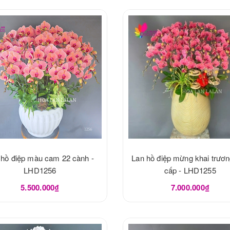
 hồ điệp màu cam 22 cành -
Lan hồ điệp mừng khai trươ
LHD1256
cấp - LHD1255
5.500.000₫
7.000.000₫