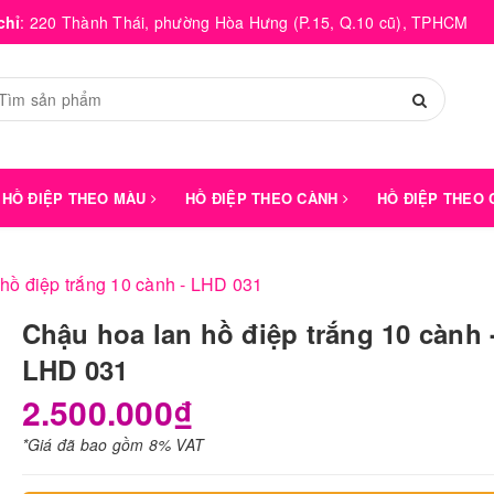
chỉ
:
220 Thành Thái, phường Hòa Hưng (P.15, Q.10 cũ), TPHCM
HỒ ĐIỆP THEO MÀU
HỒ ĐIỆP THEO CÀNH
HỒ ĐIỆP THEO
hồ điệp trắng 10 cành - LHD 031
Chậu hoa lan hồ điệp trắng 10 cành 
LHD 031
2.500.000₫
*Giá đã bao gồm 8% VAT