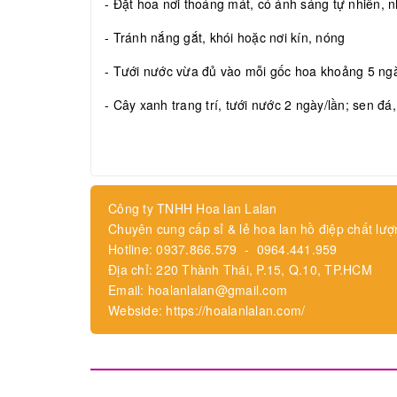
- Đặt hoa nơi thoáng mát, có ánh sáng tự nhiên, nh
- Tránh nắng gắt, khói hoặc nơi kín, nóng
- Tưới nước vừa đủ vào mỗi gốc hoa khoảng 5 ngày
- Cây xanh trang trí, tưới nước 2 ngày/lần; sen đá
Công ty TNHH Hoa lan Lalan
Chuyên cung cấp sỉ & lẻ hoa lan hồ điệp chất lượ
Hotline: 0937.866.579 - 0964.441.959
Địa chỉ: 220 Thành Thái, P.15, Q.10, TP.HCM
Email: hoalanlalan@gmail.com
Webside: https://hoalanlalan.com/