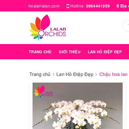
hoalanlalan.com
Hotline:
0964441959
Địa 
TRANG CHỦ
GIỚI THIỆU
LAN HỒ ĐIỆP ĐẸP
Trang chủ
Lan Hồ Điệp Đẹp
Chậu hoa lan 