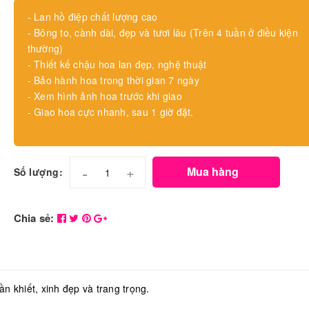
- Lan hồ điệp chất lượng cao
- Bông to, cành dài, đẹp và tươi lâu (Trên 4 tuần ở điều kiện
thường)
- Thiết kế chậu hoa lan đẹp, nghệ thuật
- Bảo hành hoa trong thời gian 7 ngày
- Xem hình ảnh hoa trước khi giao
- Giao hoa cực nhanh, sau 1 giờ đặt.
-
+
Mua hàng
Số lượng:
Chia sẻ:
ần khiết, xinh đẹp và trang trọng.