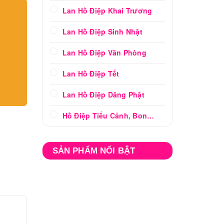
Lan Hồ Điệp Khai Trương
Lan Hồ Điệp Sinh Nhật
Lan Hồ Điệp Văn Phòng
Lan Hồ Điệp Tết
Lan Hồ Điệp Dâng Phật
Hồ Điệp Tiểu Cảnh, Bonsai
SẢN PHẨM NỔI BẬT