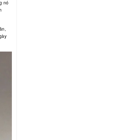
g nó
h
ân,
ngày