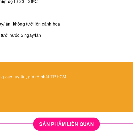
iệt độ từ 20 - 28
C
o
/lần, không tưới lên cánh hoa
, tưới nước 5 ngày/lần
ng cao, uy tín, giá rẻ nhất TP.HCM
SẢN PHẨM LIÊN QUAN