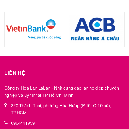
LIÊN HỆ
Công ty Hoa Lan LaLan - Nhà cung cấp lan hồ điệp chuyên
nghiệp và uy tín tại TP Hồ Chí Minh.
220 Thành Thái, phường Hòa Hưng (P.15, Q.10 cũ),
TPHCM
0964441959