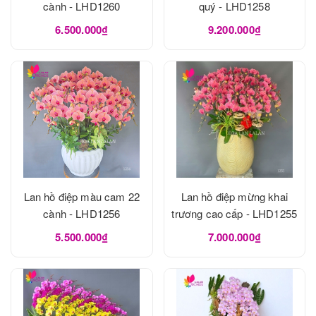
cành - LHD1260
quý - LHD1258
6.500.000₫
9.200.000₫
Lan hồ điệp màu cam 22
Lan hồ điệp mừng khai
cành - LHD1256
trương cao cấp - LHD1255
5.500.000₫
7.000.000₫