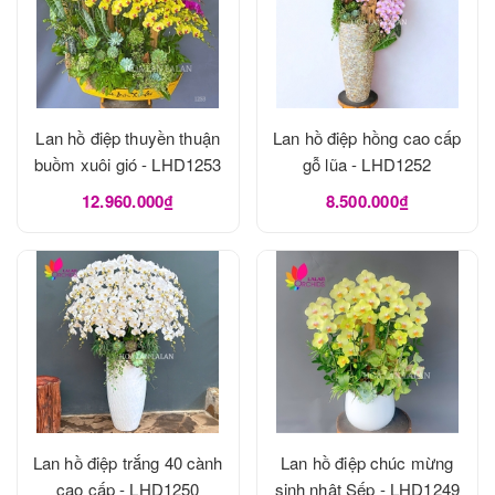
Lan hồ điệp thuyền thuận
Lan hồ điệp hồng cao cấp
buồm xuôi gió - LHD1253
gỗ lũa - LHD1252
12.960.000₫
8.500.000₫
Lan hồ điệp trắng 40 cành
Lan hồ điệp chúc mừng
cao cấp - LHD1250
sinh nhật Sếp - LHD1249