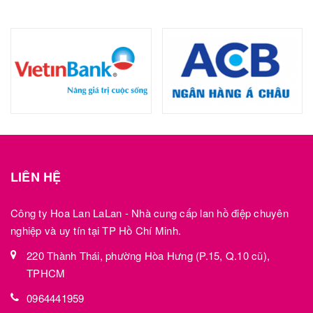
LIÊN HỆ
Công ty Hoa Lan LaLan - Nhà cung cấp lan hồ điệp chuyên
nghiệp và uy tín tại TP Hồ Chí Minh.
220 Thành Thái, phường Hòa Hưng (P.15, Q.10 cũ),
TPHCM
0964441959