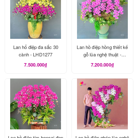
Lan hổ điệp đa sắc 30
Lan hồ điệp hồng thiết kế
cành - LHD1277
gỗ lũa nghệ thuật -
LHD1273
7.500.000₫
7.200.000₫
Lan hồ điệp tím bonsai đẹp
Lan hồ điệp ghép lũa nghệ