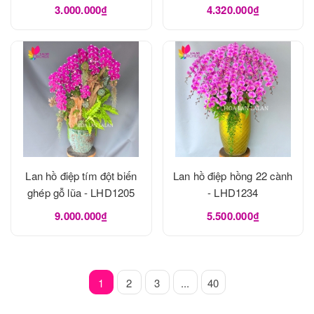
LHD1240
3.000.000₫
4.320.000₫
Lan hồ điệp tím đột biến
Lan hồ điệp hồng 22 cành
ghép gỗ lũa - LHD1205
- LHD1234
9.000.000₫
5.500.000₫
1
2
3
...
40