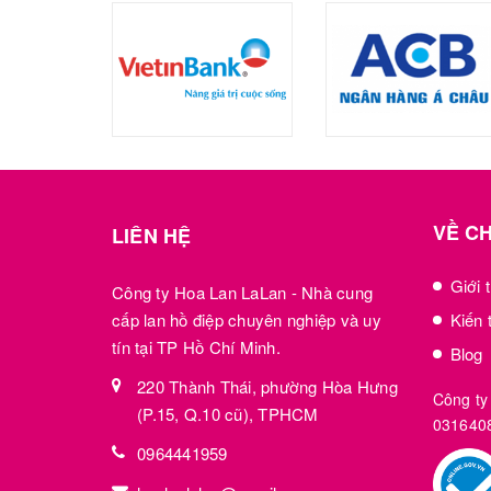
VỀ C
LIÊN HỆ
Giới 
Công ty Hoa Lan LaLan - Nhà cung
cấp lan hồ điệp chuyên nghiệp và uy
Kiến 
tín tại TP Hồ Chí Minh.
Blog
220 Thành Thái, phường Hòa Hưng
Công ty
(P.15, Q.10 cũ), TPHCM
031640
0964441959