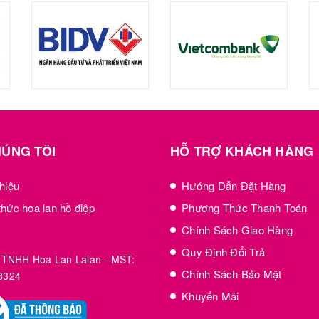
HÚNG TÔI
HỖ TRỢ KHÁCH HÀNG
thiệu
Hướng Dẫn Đặt Hàng
thức hoa lan hồ điệp
Phương Thức Thanh Toán
Chính Sách Giao Hàng
Quy Định Đổi Trả
 TNHH Hoa Lan Lalan - MST:
Chính Sách Bảo Mật
8324
Khuyến Mãi