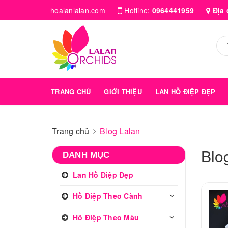
hoalanlalan.com
Hotline:
0964441959
Địa 
TRANG CHỦ
GIỚI THIỆU
LAN HỒ ĐIỆP ĐẸP
Trang chủ
Blog Lalan
Blo
DANH MỤC
Lan Hồ Điệp Đẹp
Hồ Điệp Theo Cành
Hồ Điệp Theo Màu