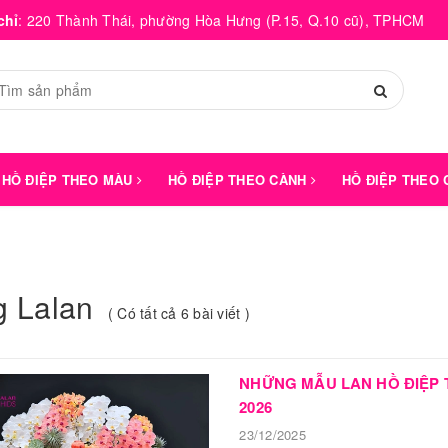
chỉ
:
220 Thành Thái, phường Hòa Hưng (P.15, Q.10 cũ), TPHCM
HỒ ĐIỆP THEO MÀU
HỒ ĐIỆP THEO CÀNH
HỒ ĐIỆP THEO
g Lalan
( Có tất cả 6 bài viết )
NHỮNG MẪU LAN HỒ ĐIỆP 
2026
23/12/2025