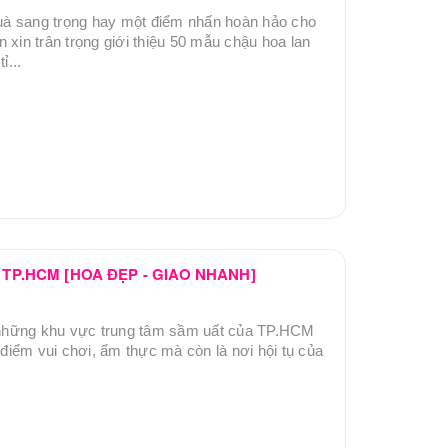
à sang trọng hay một điểm nhấn hoàn hảo cho
 xin trân trọng giới thiệu 50 mẫu chậu hoa lan
ỉ...
n TP.HCM [HOA ĐẸP - GIAO NHANH]
những khu vực trung tâm sầm uất của TP.HCM
 điểm vui chơi, ẩm thực mà còn là nơi hội tụ của