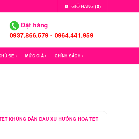
GIỎ HÀNG
(
0
)
Đặt hàng
0937.866.579 - 0964.441.959
 CHỦ ĐỀ
MỨC GIÁ
CHÍNH SÁCH
TẾT KHỦNG DẪN ĐẦU XU HƯỚNG HOA TẾT