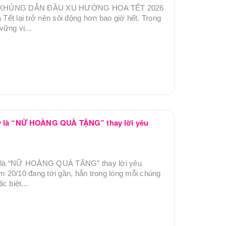
KHỦNG DẪN ĐẦU XU HƯỚNG HOA TẾT 2026
 Tết lại trở nên sôi động hơn bao giờ hết. Trong
vững vị...
đây là “NỮ HOÀNG QUÀ TẶNG” thay lời yêu
ây là “NỮ HOÀNG QUÀ TẶNG” thay lời yêu
 20/10 đang tới gần, hẳn trong lòng mỗi chúng
c biệt...