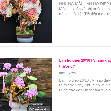
NHỮNG MẪU LAN HỒ ĐIỆP 
Mỗi dịp xuân về, thị trường hoa
đó, lan hồ điệp Tết tiếp tục giữ 
Lan hồ điệp 20/10 | Vì sao 
thương?
06/10/2025
Lan hồ điệp 20/10 : Vì sao đ
thương? Ngày Phụ nữ Việt Nam
ta đề trào dâng một cảm xúc đặ