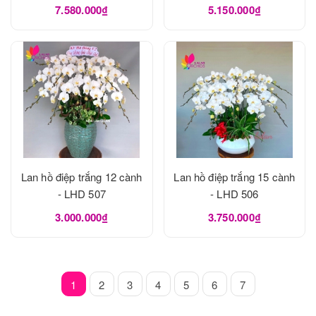
520
7.580.000₫
5.150.000₫
Lan hồ điệp trắng 12 cành
Lan hồ điệp trắng 15 cành
- LHD 507
- LHD 506
3.000.000₫
3.750.000₫
1
2
3
4
5
6
7