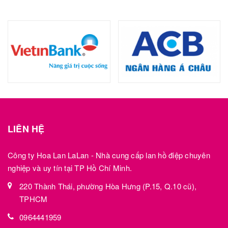
LIÊN HỆ
Công ty Hoa Lan LaLan - Nhà cung cấp lan hồ điệp chuyên
nghiệp và uy tín tại TP Hồ Chí Minh.
220 Thành Thái, phường Hòa Hưng (P.15, Q.10 cũ),
TPHCM
0964441959