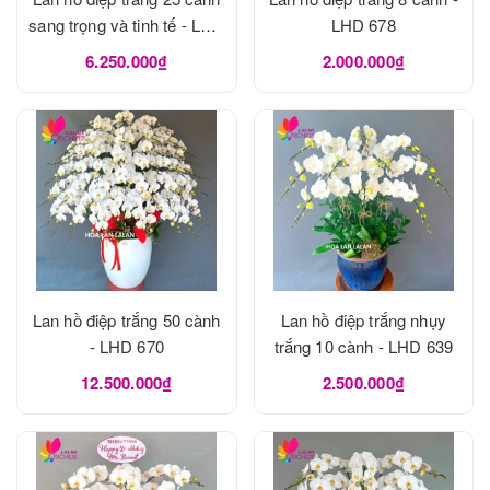
sang trọng và tinh tế - LHD
LHD 678
683
6.250.000₫
2.000.000₫
Lan hồ điệp trắng 50 cành
Lan hồ điệp trắng nhụy
- LHD 670
trắng 10 cành - LHD 639
12.500.000₫
2.500.000₫