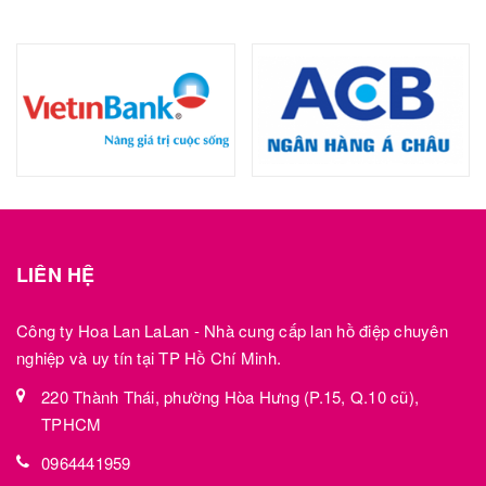
LIÊN HỆ
Công ty Hoa Lan LaLan - Nhà cung cấp lan hồ điệp chuyên
nghiệp và uy tín tại TP Hồ Chí Minh.
220 Thành Thái, phường Hòa Hưng (P.15, Q.10 cũ),
TPHCM
0964441959