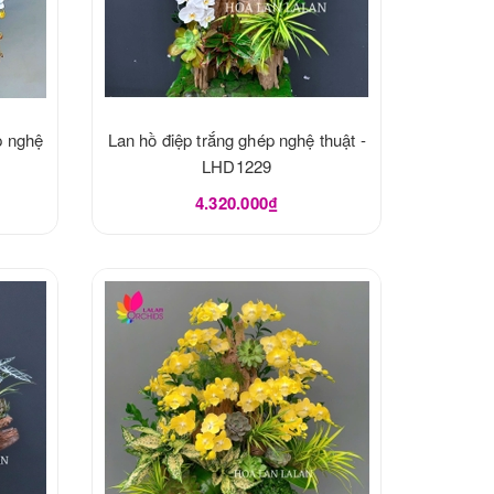
p nghệ
Lan hồ điệp trắng ghép nghệ thuật -
LHD1229
4.320.000₫