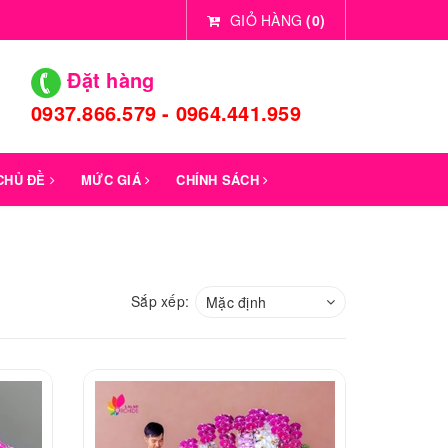
GIỎ HÀNG
(
0
)
Đặt hàng
0937.866.579 - 0964.441.959
 CHỦ ĐỀ
MỨC GIÁ
CHÍNH SÁCH
Sắp xếp:
Mặc định