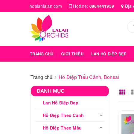
hoalanlalan.com
Hotline:
0964441959
Địa 
TRANG CHỦ
GIỚI THIỆU
LAN HỒ ĐIỆP ĐẸP
Trang chủ
Hồ Điệp Tiểu Cảnh, Bonsai
DANH MỤC
Lan Hồ Điệp Đẹp
Hồ Điệp Theo Cành
Hồ Điệp Theo Màu