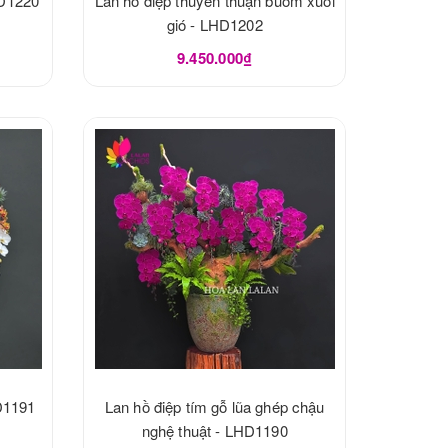
HD1220
Lan hồ điệp thuyền thuận buồm xuôi
gió - LHD1202
9.450.000₫
HD1191
Lan hồ điệp tím gỗ lũa ghép chậu
nghệ thuật - LHD1190