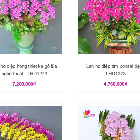
hồ điệp hồng thiết kế gỗ lũa
Lan hồ điệp tím bonsai đẹ
nghệ thuật - LHD1273
LHD1273
7.200.000₫
4.760.000₫