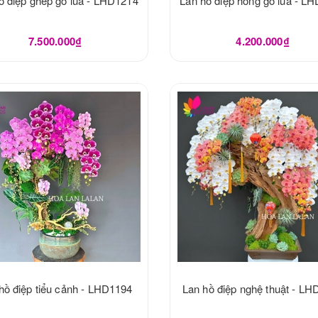
ồ điệp ghép gỗ lũa - LHD1214
Lan hồ điệp hồng gỗ lũa - L
7.500.000₫
4.200.000₫
hồ điệp tiểu cảnh - LHD1194
Lan hồ điệp nghệ thuật - L