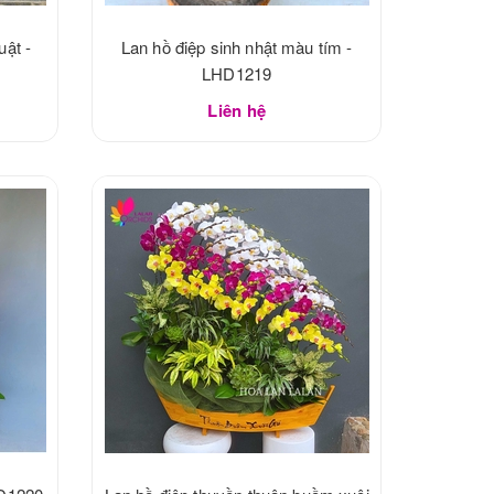
uật -
Lan hồ điệp sinh nhật màu tím -
LHD1219
Liên hệ