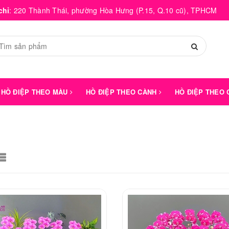
chỉ
:
220 Thành Thái, phường Hòa Hưng (P.15, Q.10 cũ), TPHCM
HỒ ĐIỆP THEO MÀU
HỒ ĐIỆP THEO CÀNH
HỒ ĐIỆP THEO