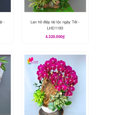
t -
Lan hồ điệp tài lộc ngày Tết -
LHD1193
4.320.000₫