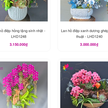
hồ điệp hồng tặng sinh nhật -
Lan hồ điệp xanh dương ghé
LHD1248
thuật - LHD1240
3.150.000₫
3.000.000₫