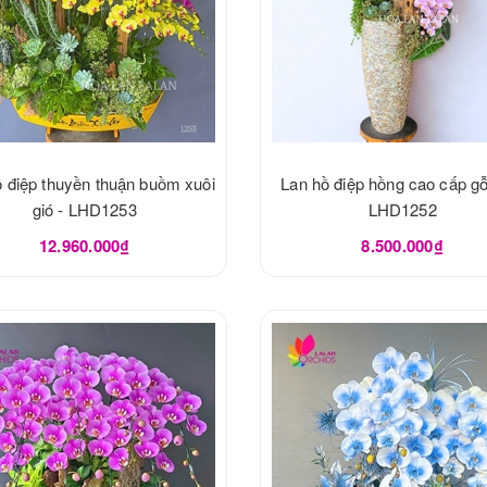
ồ điệp thuyền thuận buồm xuôi
Lan hồ điệp hồng cao cấp gỗ
gió - LHD1253
LHD1252
12.960.000₫
8.500.000₫