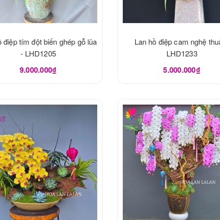
 điệp tím đột biến ghép gỗ lũa
Lan hồ điệp cam nghệ thuậ
- LHD1205
LHD1233
9.000.000₫
5.000.000₫