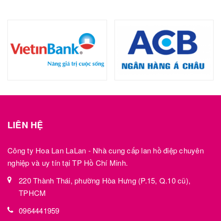
LIÊN HỆ
Công ty Hoa Lan LaLan - Nhà cung cấp lan hồ điệp chuyên
nghiệp và uy tín tại TP Hồ Chí Minh.
220 Thành Thái, phường Hòa Hưng (P.15, Q.10 cũ),
TPHCM
0964441959