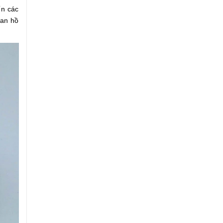
ến các
lan hồ