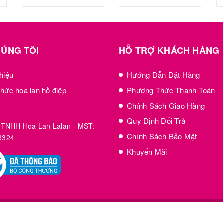
HÚNG TÔI
HỖ TRỢ KHÁCH HÀNG
thiệu
Hướng Dẫn Đặt Hàng
thức hoa lan hồ điệp
Phương Thức Thanh Toán
Chính Sách Giao Hàng
Quy Định Đổi Trả
 TNHH Hoa Lan Lalan - MST:
Chính Sách Bảo Mật
8324
Khuyến Mãi
an
|
Cung cấp
Sapo
|