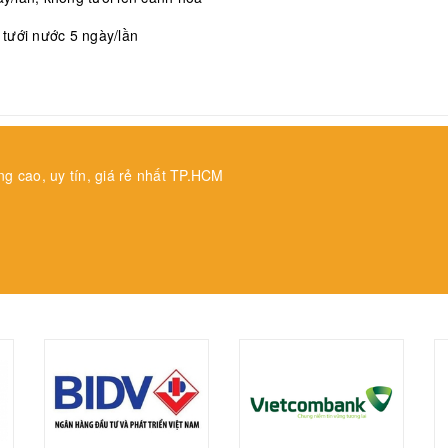
, tưới nước 5 ngày/lần
ng cao, uy tín, giá rẻ nhất TP.HCM