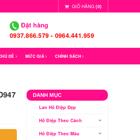
GIỎ HÀNG
(
0
)
Đặt hàng
0937.866.579 - 0964.441.959
 CHỦ ĐỀ
MỨC GIÁ
CHÍNH SÁCH
D947
DANH MỤC
Lan Hồ Điệp Đẹp
Hồ Điệp Theo Cành
Hồ Điệp Theo Màu