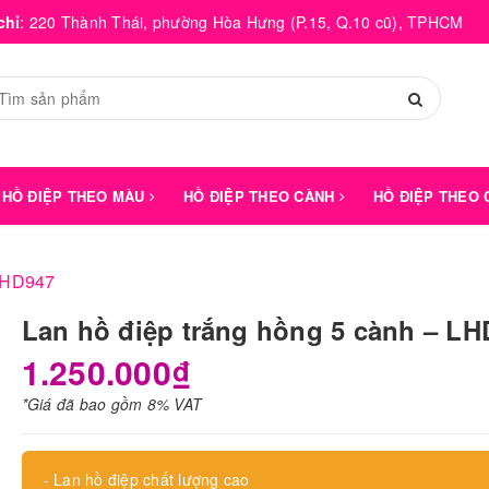
chỉ
:
220 Thành Thái, phường Hòa Hưng (P.15, Q.10 cũ), TPHCM
HỒ ĐIỆP THEO MÀU
HỒ ĐIỆP THEO CÀNH
HỒ ĐIỆP THEO
 LHD947
Lan hồ điệp trắng hồng 5 cành – LH
1.250.000₫
*Giá đã bao gồm 8% VAT
- Lan hồ điệp chất lượng cao