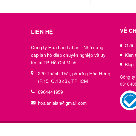
VỀ C
LIÊN HỆ
Giới 
Công ty Hoa Lan LaLan - Nhà cung
cấp lan hồ điệp chuyên nghiệp và uy
Kiến 
tín tại TP Hồ Chí Minh.
Blog
220 Thành Thái, phường Hòa Hưng
Công ty
(P.15, Q.10 cũ), TPHCM
031640
0964441959
hoalanlalan@gmail.com
© Bản quyền thuộc về
Công ty TNHH Hoa lan Lal