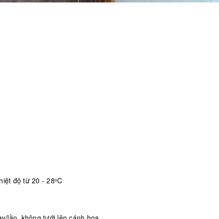
iệt độ từ 20 - 28
C
o
/lần, không tưới lên cánh hoa