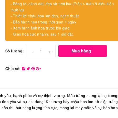
- Bông to, cành dài, đẹp và tươi lâu (Trên 4 tuần ở điều kiện
thường)
- Thiết kế chậu hoa lan đẹp, nghệ thuật
- Bảo hành hoa trong thời gian 7 ngày
- Xem hình ảnh hoa trước khi giao
- Giao hoa cực nhanh, sau 1 giờ đặt.
-
+
Mua hàng
Số lượng:
Chia sẻ:
ình yêu, hạnh phúc và sự thịnh vượng. Màu trắng mang lại sự trong
o tình yêu và sự dịu dàng. Khi trưng bày chậu hoa lan hồ điệp trắn
 còn thu hút năng lượng tích cực, mang lại may mắn và sự hòa hợp