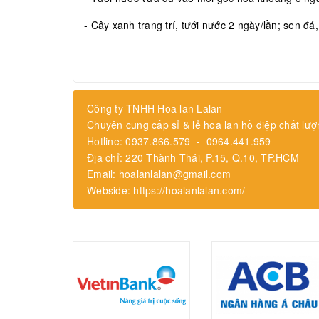
- Cây xanh trang trí, tưới nước 2 ngày/lần; sen đá
Công ty TNHH Hoa lan Lalan
Chuyên cung cấp sỉ & lẻ hoa lan hồ điệp chất lượ
Hotline: 0937.866.579 - 0964.441.959
Địa chỉ: 220 Thành Thái, P.15, Q.10, TP.HCM
Email: hoalanlalan@gmail.com
Webside: https://hoalanlalan.com/