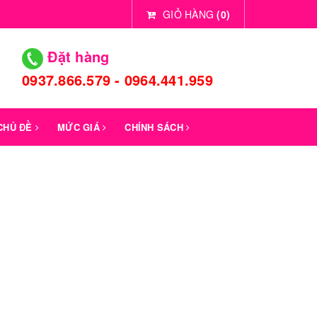
GIỎ HÀNG
(
0
)
Đặt hàng
0937.866.579 - 0964.441.959
 CHỦ ĐỀ
MỨC GIÁ
CHÍNH SÁCH