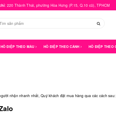
chỉ
:
220 Thành Thái, phường Hòa Hưng (P.15, Q.10 cũ), TPHCM
HỒ ĐIỆP THEO MÀU
HỒ ĐIỆP THEO CÀNH
HỒ ĐIỆP THEO
 người nhận nhanh nhất, Quý khách đặt mua hàng qua các cách sau:
 Zalo