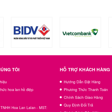
HÚNG TÔI
HỖ TRỢ KHÁCH HÀNG
thiệu
Hướng Dẫn Đặt Hàng
thức hoa lan hồ điệp
Phương Thức Thanh Toán
Chính Sách Giao Hàng
Quy Định Đổi Trả
 TNHH Hoa Lan Lalan - MST: