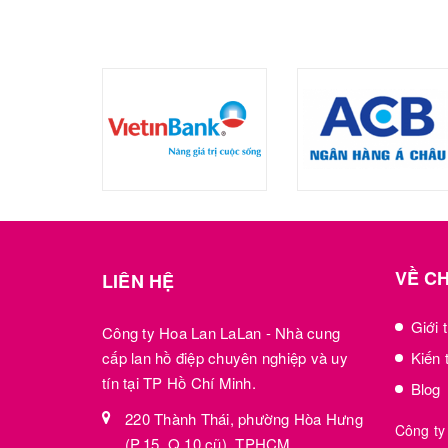
VỀ C
LIÊN HỆ
Giới 
Công ty Hoa Lan LaLan - Nhà cung
cấp lan hồ điệp chuyên nghiệp và uy
Kiến 
tín tại TP Hồ Chí Minh.
Blog
220 Thành Thái, phường Hòa Hưng
Công ty
(P.15, Q.10 cũ), TPHCM