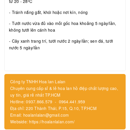
từ 20 - 28
C
o
- Tránh nắng gắt, khói hoặc nơi kín, nóng
- Tưới nước vừa đủ vào mỗi gốc hoa khoảng 5 ngày/lần,
không tưới lên cánh hoa
- Cây xanh trang trí, tưới nước 2 ngày/lần; sen đá, tưới
nước 5 ngày/lần
Công ty TNHH Hoa lan Lalan
Chuyên cung cấp sỉ & lẻ hoa lan hồ điệp chất lượng cao,
uy tín, giá rẻ nhất TP.HCM
Hotline: 0937.866.579 - 0964.441.959
Địa chỉ: 220 Thành Thái, P.15, Q.10, TP.HCM
Email: hoalanlalan@gmail.com
Webside: https://hoalanlalan.com/