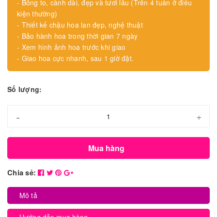
- Bông to, cành dài, đẹp và tươi lâu (Trên 4 tuần ở điều
kiện thường)
- Thiết kế chậu hoa lan đẹp, nghệ thuật
- Bảo hành hoa trong thời gian 7 ngày
- Xem hình ảnh hoa trước khi giao
- Giao hoa cực nhanh, sau 1 giờ đặt.
Số lượng:
-
+
Mua hàng
Chia sẻ:
Mô tả