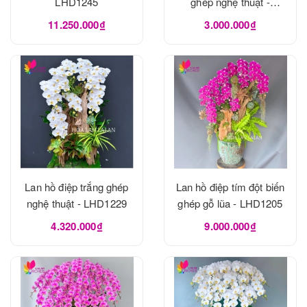
LHD1245
ghép nghệ thuật -
LHD1240
11.250.000₫
3.000.000₫
Lan hồ điệp trắng ghép
Lan hồ điệp tím đột biến
nghệ thuật - LHD1229
ghép gỗ lũa - LHD1205
4.320.000₫
9.000.000₫