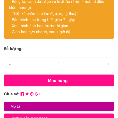
- Bông to, cành dài, đẹp và tươi lâu (Trên 4 tuần ở điều
kiện thường)
- Thiết kế chậu hoa lan đẹp, nghệ thuật
- Bảo hành hoa trong thời gian 7 ngày
- Xem hình ảnh hoa trước khi giao
- Giao hoa cực nhanh, sau 1 giờ đặt.
Số lượng:
-
+
Mua hàng
Chia sẻ:
Mô tả