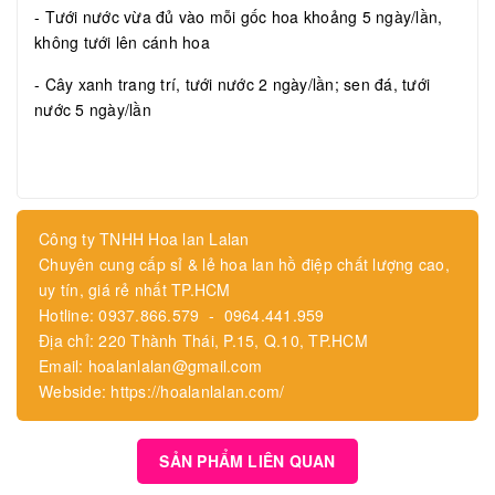
- Tưới nước vừa đủ vào mỗi gốc hoa khoảng 5 ngày/lần,
không tưới lên cánh hoa
- Cây xanh trang trí, tưới nước 2 ngày/lần; sen đá, tưới
nước 5 ngày/lần
Công ty TNHH Hoa lan Lalan
Chuyên cung cấp sỉ & lẻ hoa lan hồ điệp chất lượng cao,
uy tín, giá rẻ nhất TP.HCM
Hotline: 0937.866.579 - 0964.441.959
Địa chỉ: 220 Thành Thái, P.15, Q.10, TP.HCM
Email: hoalanlalan@gmail.com
Webside: https://hoalanlalan.com/
SẢN PHẨM LIÊN QUAN