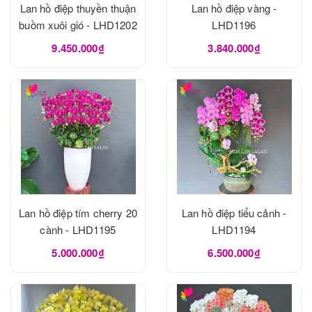
Lan hồ điệp thuyền thuận
Lan hồ điệp vàng -
buồm xuôi gió - LHD1202
LHD1196
9.450.000₫
3.840.000₫
Lan hồ điệp tím cherry 20
Lan hồ điệp tiểu cảnh -
cành - LHD1195
LHD1194
5.000.000₫
6.500.000₫