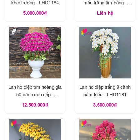
khai trương - LHD1184
màu trắng tím hồng -
LHD1183
5.000.000₫
Liên hệ
Lan hồ điệp tím hoàng gia
Lan hồ điệp trắng 9 cành
50 cành cao cấp -
cắm kiểu - LHD1181
LHD1182
12.500.000₫
3.600.000₫