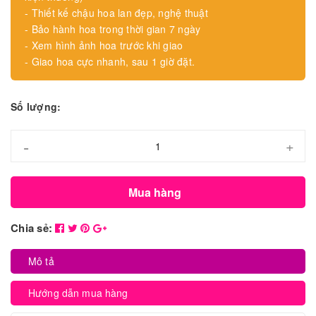
- Thiết kế chậu hoa lan đẹp, nghệ thuật
- Bảo hành hoa trong thời gian 7 ngày
- Xem hình ảnh hoa trước khi giao
- Giao hoa cực nhanh, sau 1 giờ đặt.
Số lượng:
-
+
Mua hàng
Chia sẻ:
Mô tả
Hướng dẫn mua hàng