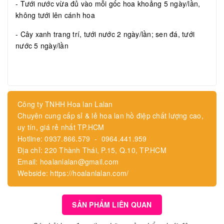
- Tưới nước vừa đủ vào mỗi gốc hoa khoảng 5 ngày/lần,
không tưới lên cánh hoa
- Cây xanh trang trí, tưới nước 2 ngày/lần; sen đá, tưới
nước 5 ngày/lần
Công ty TNHH Hoa lan Lalan
Chuyên cung cấp sỉ & lẻ hoa lan hồ điệp chất lượng cao,
uy tín, giá rẻ nhất TP.HCM
Hotline: 0937.866.579 - 0964.441.959
Địa chỉ: 220 Thành Thái, P.15, Q.10, TP.HCM
Email: hoalanlalan@gmail.com
Webside: https://hoalanlalan.com/
SẢN PHẨM LIÊN QUAN