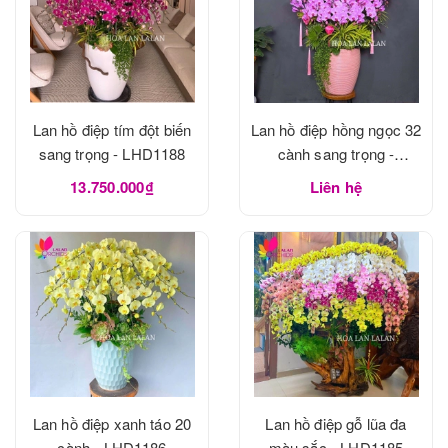
Lan hồ điệp tím đột biến
Lan hồ điệp hồng ngọc 32
sang trọng - LHD1188
cành sang trọng -
LHD1188
13.750.000₫
Liên hệ
Lan hồ điệp xanh táo 20
Lan hồ điệp gỗ lũa đa
cành - LHD1186
màu sắc - LHD1185