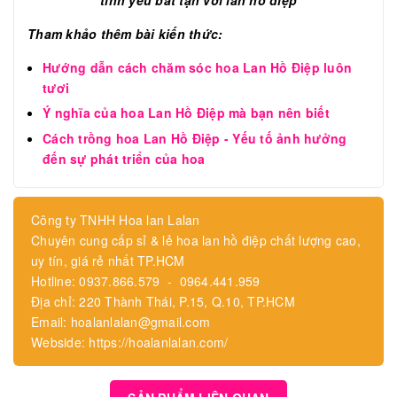
Tham khảo thêm bài kiến thức:
Hướng dẫn cách chăm sóc hoa Lan Hồ Điệp luôn
tươi
Ý nghĩa của hoa Lan Hồ Điệp mà bạn nên biết
Cách trồng hoa Lan Hồ Điệp - Yếu tố ảnh hưởng
đến sự phát triển của hoa
Công ty TNHH Hoa lan Lalan
Chuyên cung cấp sỉ & lẻ hoa lan hồ điệp chất lượng cao,
uy tín, giá rẻ nhất TP.HCM
Hotline: 0937.866.579 - 0964.441.959
Địa chỉ: 220 Thành Thái, P.15, Q.10, TP.HCM
Email: hoalanlalan@gmail.com
Webside: https://hoalanlalan.com/