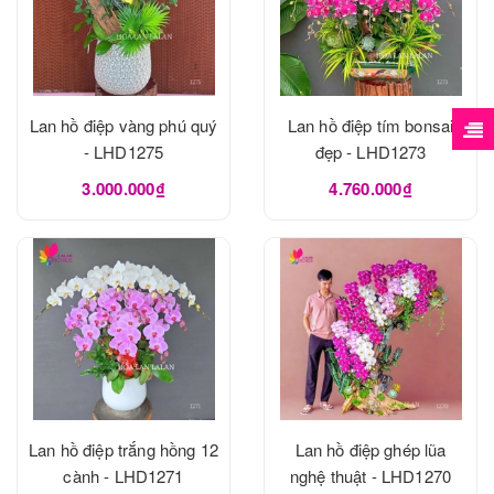
Lan hồ điệp vàng phú quý
Lan hồ điệp tím bonsai
- LHD1275
đẹp - LHD1273
3.000.000₫
4.760.000₫
Lan hồ điệp trắng hồng 12
Lan hồ điệp ghép lũa
cành - LHD1271
nghệ thuật - LHD1270