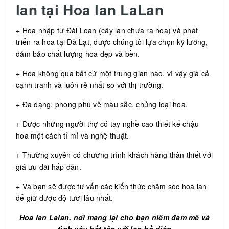
lan tại Hoa lan LaLan
+ Hoa nhập từ Đài Loan (cây lan chưa ra hoa) và phát
triển ra hoa tại Đà Lạt, được chúng tôi lựa chọn kỹ lưỡng,
đảm bảo chất lượng hoa đẹp và bền.
+ Hoa không qua bất cứ một trung gian nào, vì vậy giá cả
cạnh tranh và luôn rẻ nhất so với thị trường.
+ Đa dạng, phong phú về màu sắc, chủng loại hoa.
+ Được những người thợ có tay nghề cao thiết kế chậu
hoa một cách tỉ mỉ và nghệ thuật.
+ Thường xuyên có chương trình khách hàng thân thiết với
giá ưu đãi hấp dẫn.
+ Và bạn sẽ được tư vấn các kiến thức chăm sóc hoa lan
để giữ được độ tươi lâu nhất.
Hoa lan Lalan, nơi mang lại cho bạn niềm đam mê và
tình yêu bất tận với lan hồ điệp