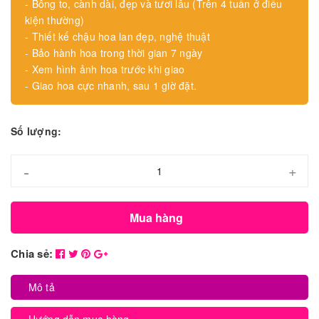
- Bông to, cành dài, đẹp và tươi lâu (Trên 4 tuần ở điều
kiện thường)
- Thiết kế chậu hoa lan đẹp, nghệ thuật
- Bảo hành hoa trong thời gian 7 ngày
- Xem hình ảnh hoa trước khi giao
- Giao hoa cực nhanh, sau 1 giờ đặt.
Số lượng:
-
+
Mua hàng
Chia sẻ:
Mô tả