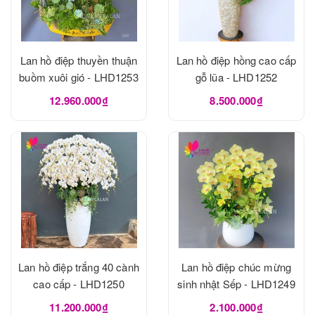
Lan hồ điệp thuyền thuận
Lan hồ điệp hồng cao cấp
buồm xuôi gió - LHD1253
gỗ lũa - LHD1252
12.960.000₫
8.500.000₫
Lan hồ điệp trắng 40 cành
Lan hồ điệp chúc mừng
cao cấp - LHD1250
sinh nhật Sếp - LHD1249
11.200.000₫
2.100.000₫