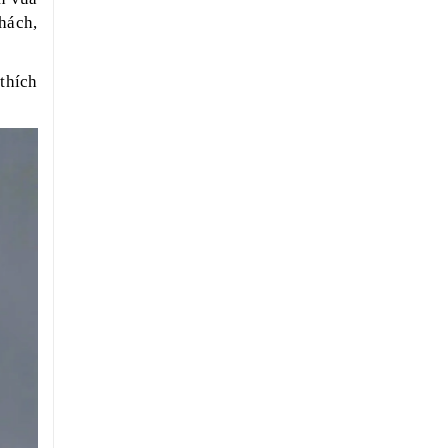
hách,
 thích