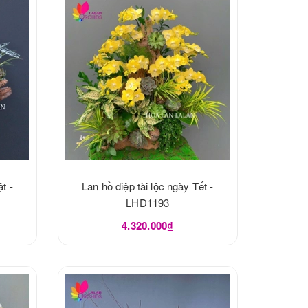
t -
Lan hồ điệp tài lộc ngày Tết -
LHD1193
4.320.000₫