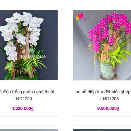
ồ điệp trắng ghép nghệ thuật -
Lan hồ điệp tím đột biến ghép
LHD1229
- LHD1205
4.320.000₫
9.000.000₫