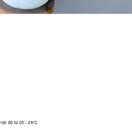
iệt độ từ 20 - 28
C
o