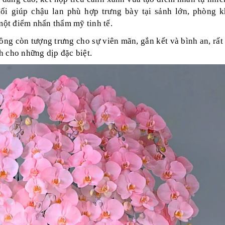
ối giúp chậu lan phù hợp trưng bày tại sảnh lớn, phòng k
ột điểm nhấn thẩm mỹ tinh tế.
hồng còn tượng trưng cho sự viên mãn, gắn kết và bình an, rất
h cho những dịp đặc biệt.