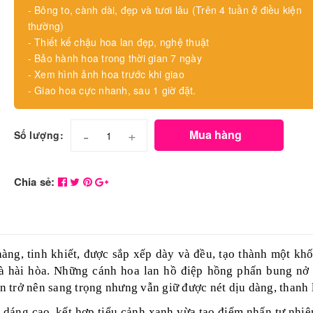
- Bông to, cành dài, đẹp và tươi lâu (Trên 4 tuần ở điều kiện
thường)
- Thiết kế chậu hoa lan đẹp, nghệ thuật
- Bảo hành hoa trong thời gian 7 ngày
- Xem hình ảnh hoa trước khi giao
- Giao hoa cực nhanh, sau 1 giờ đặt.
-
+
Mua hàng
Số lượng:
Chia sẻ:
àng, tinh khiết, được sắp xếp dày và đều, tạo thành một khố
và hài hòa. Những cánh hoa lan hồ điệp hồng phấn bung nở
an trở nên sang trọng nhưng vẫn giữ được nét dịu dàng, thanh 
g dáng cao, kết hợp tiểu cảnh xanh vừa tạo điểm nhấn tự nhiê