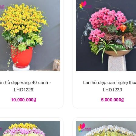
an hồ điệp vàng 40 cành -
Lan hồ điệp cam nghệ thuậ
LHD1226
LHD1233
10.000.000₫
5.000.000₫