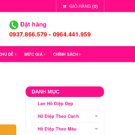
GIỎ HÀNG
(
0
)
Đặt hàng
0937.866.579 - 0964.441.959
 CHỦ ĐỀ
MỨC GIÁ
CHÍNH SÁCH
DANH MỤC
Lan Hồ Điệp Đẹp
Hồ Điệp Theo Cành
Hồ Điệp Theo Màu