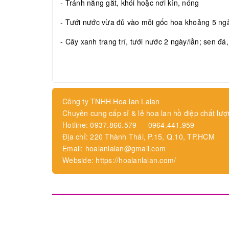
- Tránh nắng gắt, khói hoặc nơi kín, nóng
- Tưới nước vừa đủ vào mỗi gốc hoa khoảng 5 ngày
- Cây xanh trang trí, tưới nước 2 ngày/lần; sen đá
Công ty TNHH Hoa lan Lalan
Chuyên cung cấp sỉ & lẻ hoa lan hồ điệp chất lượ
Hotline: 0937.866.579 - 0964.441.959
Địa chỉ: 220 Thành Thái, P.15, Q.10, TP.HCM
Email: hoalanlalan@gmail.com
Webside: https://hoalanlalan.com/