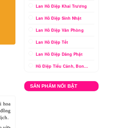
Lan Hồ Điệp Khai Trương
Lan Hồ Điệp Sinh Nhật
Lan Hồ Điệp Văn Phòng
Lan Hồ Điệp Tết
Lan Hồ Điệp Dâng Phật
Hồ Điệp Tiểu Cảnh, Bonsai
SẢN PHẨM NỔI BẬT
i hoa
 đồng
lịch.
n vừa