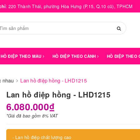
chỉ
:
220 Thành Thái, phường Hòa Hưng (P.15, Q.10 cũ), TPHCM
HỒ ĐIỆP THEO MÀU
HỒ ĐIỆP THEO CÀNH
HỒ ĐIỆP THEO
́c nhau
Lan hồ điệp hồng - LHD1215
Lan hồ điệp hồng - LHD1215
6.080.000₫
*Giá đã bao gồm 8% VAT
- Lan hồ điệp chất lượng cao