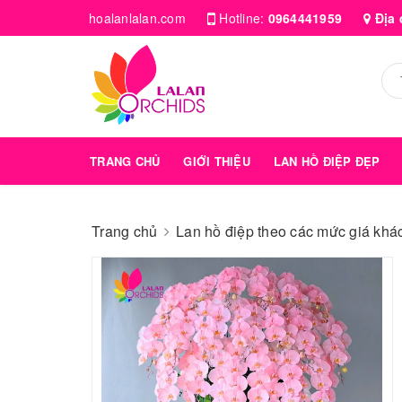
hoalanlalan.com
Hotline:
0964441959
Địa 
TRANG CHỦ
GIỚI THIỆU
LAN HỒ ĐIỆP ĐẸP
Trang chủ
Lan hồ điệp theo các mức giá kha