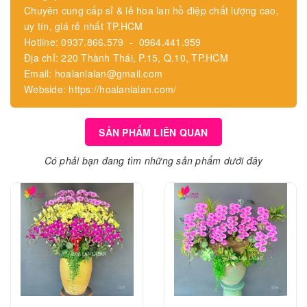
Chuyên cung cấp sỉ & lẻ hoa lan hồ điệp chất lượng cao,
uy tín, giá rẻ nhất TP.HCM
Hotline: 0937.866.579 - 0964.441.959
Địa chỉ: 220 Thành Thái, P.15, Q.10, TP.HCM
Email: hoalanlalan@gmail.com
Webside: https://hoalanlalan.com/
SẢN PHẨM LIÊN QUAN
Có phải bạn đang tìm những sản phẩm dưới đây