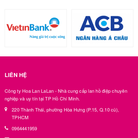
LIÊN HỆ
Công ty Hoa Lan LaLan - Nhà cung cấp lan hồ điệp chuyên
nghiệp và uy tín tại TP Hồ Chí Minh.
220 Thành Thái, phường Hòa Hưng (P.15, Q.10 cũ),
TPHCM
0964441959