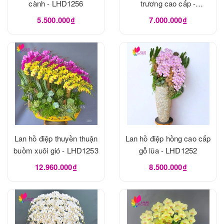
cành - LHD1256
trương cao cấp -
LHD1255
5.500.000₫
7.000.000₫
Lan hồ điệp thuyền thuận
Lan hồ điệp hồng cao cấp
buồm xuôi gió - LHD1253
gỗ lũa - LHD1252
12.960.000₫
8.500.000₫