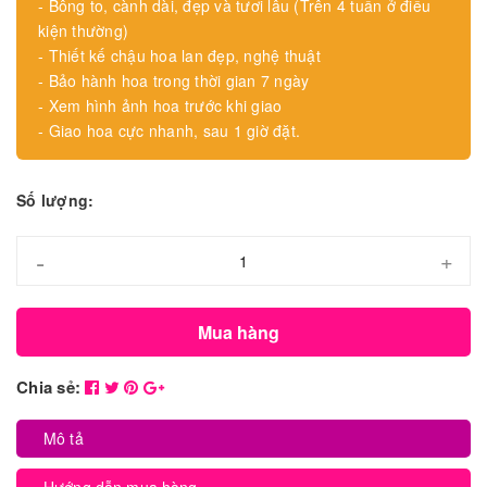
- Bông to, cành dài, đẹp và tươi lâu (Trên 4 tuần ở điều
kiện thường)
- Thiết kế chậu hoa lan đẹp, nghệ thuật
- Bảo hành hoa trong thời gian 7 ngày
- Xem hình ảnh hoa trước khi giao
- Giao hoa cực nhanh, sau 1 giờ đặt.
Số lượng:
-
+
Mua hàng
Chia sẻ:
Mô tả