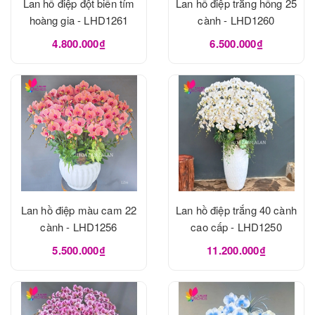
Lan hồ điệp đột biến tím
Lan hồ điệp trắng hồng 25
hoàng gia - LHD1261
cành - LHD1260
4.800.000₫
6.500.000₫
Lan hồ điệp màu cam 22
Lan hồ điệp trắng 40 cành
cành - LHD1256
cao cấp - LHD1250
5.500.000₫
11.200.000₫