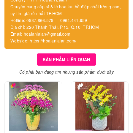
Chuyên cung cấp sỉ & lẻ hoa lan hồ điệp chất lượng cao,
uy tín, giá rẻ nhất TP.HCM
Hotline: 0937.866.579 - 0964.441.959
Địa chỉ: 220 Thành Thái, P.15, Q.10, TP.HCM
Email: hoalanlalan@gmail.com
Webside: https://hoalanlalan.com/
SẢN PHẨM LIÊN QUAN
Có phải bạn đang tìm những sản phẩm dưới đây