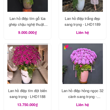
Lan hồ điệp tím gỗ lũa
Lan hồ điệp trắng đẹp
ghép chậu nghệ thuật -
sang trọng - LHD1189
LHD1190
9.000.000₫
Liên hệ
Lan hồ điệp tím đột biến
Lan hồ điệp hồng ngọc 32
sang trọng - LHD1188
cành sang trọng -
LHD1188
13.750.000₫
Liên hệ