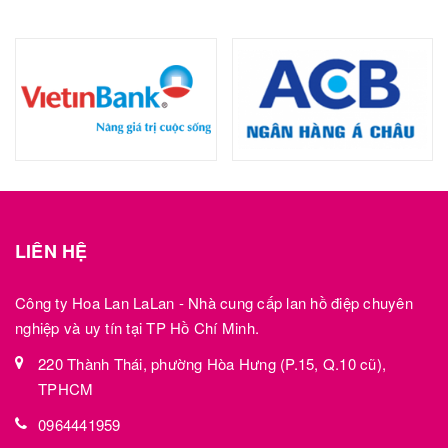
LIÊN HỆ
Công ty Hoa Lan LaLan - Nhà cung cấp lan hồ điệp chuyên
nghiệp và uy tín tại TP Hồ Chí Minh.
220 Thành Thái, phường Hòa Hưng (P.15, Q.10 cũ),
TPHCM
0964441959