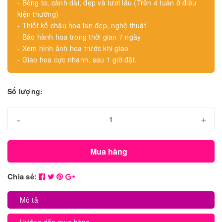
- Bông to, cành dài, đẹp và tươi lâu (Trên 4 tuần ở điều
kiện thường)
- Thiết kế chậu hoa lan đẹp, nghệ thuật
- Bảo hành hoa trong thời gian 7 ngày
- Xem hình ảnh hoa trước khi giao
- Giao hoa cực nhanh, sau 1 giờ đặt.
Số lượng:
-
+
Mua hàng
Chia sẻ:
Mô tả