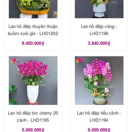
Lan hồ điệp thuyền thuận
Lan hồ điệp vàng -
buồm xuôi gió - LHD1202
LHD1196
9.450.000₫
3.840.000₫
Lan hồ điệp tím cherry 20
Lan hồ điệp tiểu cảnh -
cành - LHD1195
LHD1194
5.000.000₫
6.500.000₫