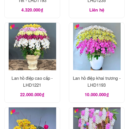
Tết - LHD1193
LHD1235
4.320.000₫
Liên hệ
Lan hồ điệp cao cấp -
Lan hồ điệp khai trương -
LHD1221
LHD1193
22.000.000₫
10.000.000₫