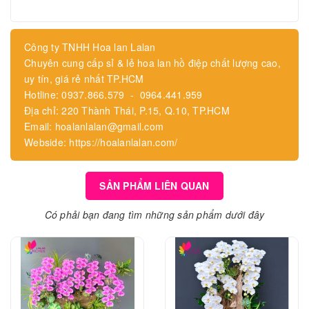
Công ty TNHH Hoa lan Lalan
Chuyên cung cấp sỉ & lẻ hoa lan hồ điệp chất lượng cao,
uy tín, giá rẻ nhất TP.HCM
Hotline: 0937.866.579 - 0964.441.959
Địa chỉ: 220 Thành Thái, P.15, Q.10, TP.HCM
Email: hoalanlalan@gmail.com
Webside: https://hoalanlalan.com/
SẢN PHẨM LIÊN QUAN
Có phải bạn đang tìm những sản phẩm dưới đây