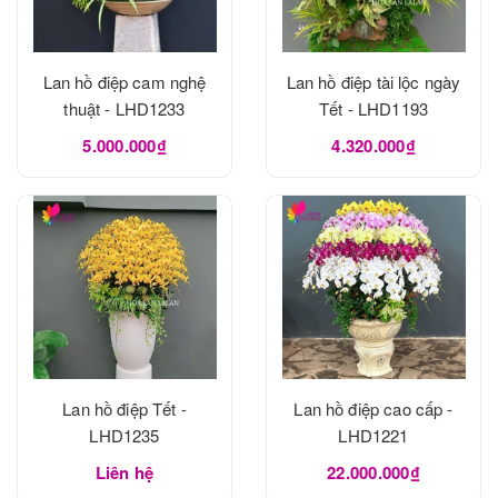
Lan hồ điệp cam nghệ
Lan hồ điệp tài lộc ngày
thuật - LHD1233
Tết - LHD1193
5.000.000₫
4.320.000₫
Lan hồ điệp Tết -
Lan hồ điệp cao cấp -
LHD1235
LHD1221
Liên hệ
22.000.000₫