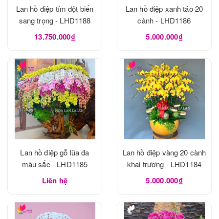
Lan hồ điệp tím đột biến
Lan hồ điệp xanh táo 20
sang trọng - LHD1188
cành - LHD1186
13.750.000₫
5.000.000₫
Lan hồ điệp gỗ lũa đa
Lan hồ điệp vàng 20 cành
màu sắc - LHD1185
khai trương - LHD1184
Liên hệ
5.000.000₫