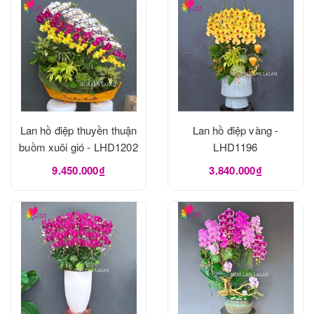
Lan hồ điệp thuyền thuận
Lan hồ điệp vàng -
buồm xuôi gió - LHD1202
LHD1196
9.450.000₫
3.840.000₫