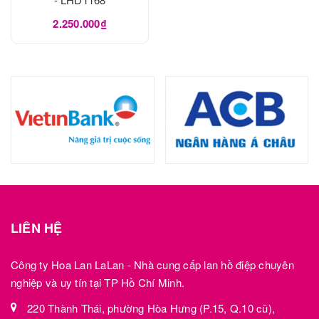
2.250.000₫
LIÊN HỆ
Công ty Hoa Lan LaLan - Nhà cung cấp lan hồ điệp chuyên
nghiệp và uy tín tại TP Hồ Chí Minh.
220 Thành Thái, phường Hòa Hưng (P.15, Q.10 cũ),