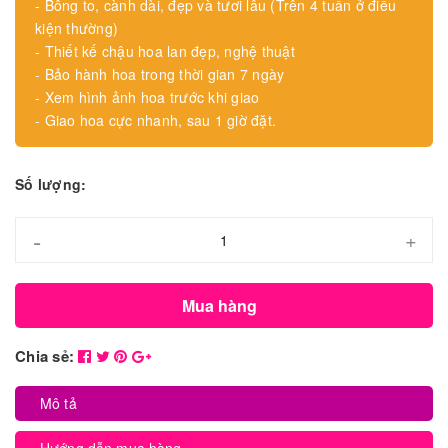
- Bông to, cành dài, đẹp và tươi lâu (Trên 4 tuần ở điều
kiện thường)
- Thiết kế chậu hoa lan đẹp, nghệ thuật
- Bảo hành hoa trong thời gian 7 ngày
- Xem hình ảnh hoa trước khi giao
- Giao hoa cực nhanh, sau 1 giờ đặt.
Số lượng:
-
+
Mua hàng
Chia sẻ:
Mô tả