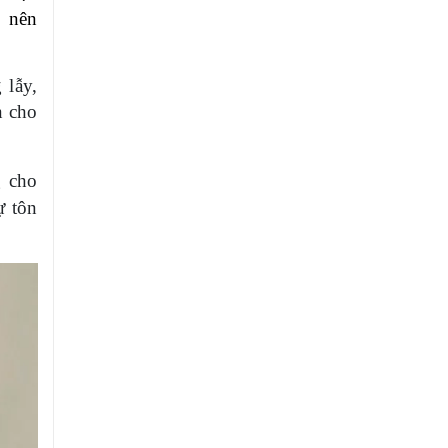
o nên
 lẫy,
n cho
g cho
ự tôn