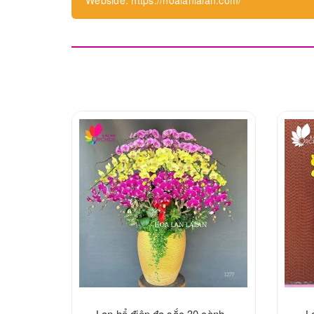
Webside: https://hoalanlalan.com/
Lan hổ điệp đa sắc 30 cành -
L