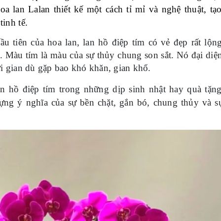
a lan Lalan
thiết kế một cách tỉ mỉ và nghệ thuật, tạ
tinh tế.
 tiên của hoa lan, lan hồ điệp tím có vẻ đẹp rất lộng
. Màu tím là màu của sự thủy chung son sắt. Nó đại diệ
ời gian dù gặp bao khó khăn, gian khổ.
an hồ điệp tím trong những dịp sinh nhật hay quà tặn
ựng ý nghĩa của sự bền chặt, gắn bó, chung thủy và s