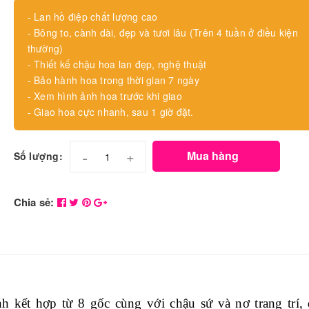
- Lan hồ điệp chất lượng cao
- Bông to, cành dài, đẹp và tươi lâu (Trên 4 tuần ở điều kiện
thường)
- Thiết kế chậu hoa lan đẹp, nghệ thuật
- Bảo hành hoa trong thời gian 7 ngày
- Xem hình ảnh hoa trước khi giao
- Giao hoa cực nhanh, sau 1 giờ đặt.
-
+
Mua hàng
Số lượng:
Chia sẻ:
 kết hợp từ 8 gốc cùng với chậu sứ và nơ trang trí,