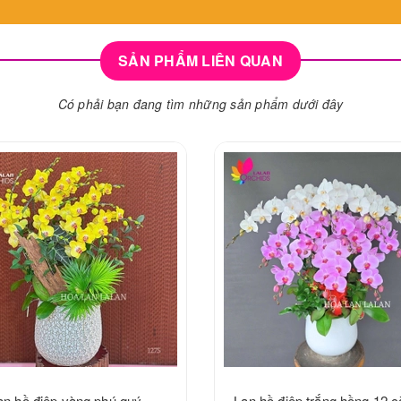
SẢN PHẨM LIÊN QUAN
Có phải bạn đang tìm những sản phẩm dưới đây
an hồ điệp vàng phú quý -
Lan hồ điệp trắng hồng 12 c