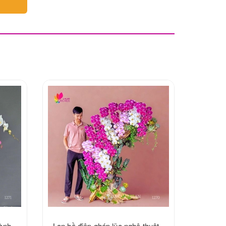
ành -
Lan hồ điệp ghép lũa nghệ thuật -