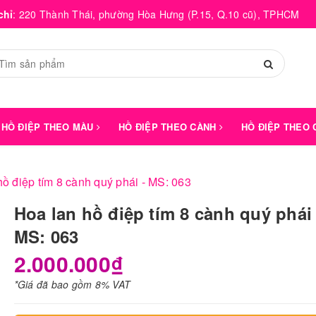
chỉ
:
220 Thành Thái, phường Hòa Hưng (P.15, Q.10 cũ), TPHCM
HỒ ĐIỆP THEO MÀU
HỒ ĐIỆP THEO CÀNH
HỒ ĐIỆP THEO
hồ điệp tím 8 cành quý phái - MS: 063
Hoa lan hồ điệp tím 8 cành quý phái 
MS: 063
2.000.000₫
*Giá đã bao gồm 8% VAT