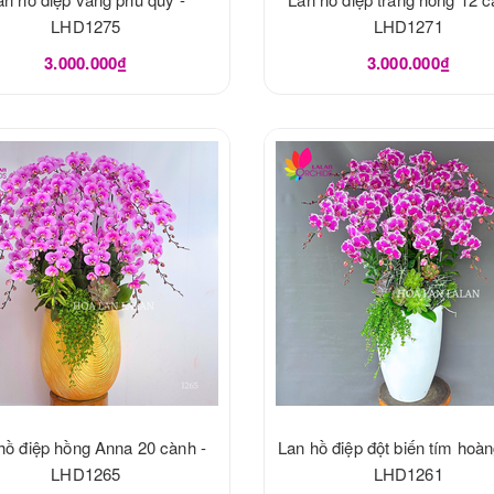
LHD1275
LHD1271
3.000.000₫
3.000.000₫
hồ điệp hồng Anna 20 cành -
Lan hồ điệp đột biến tím hoàn
LHD1265
LHD1261