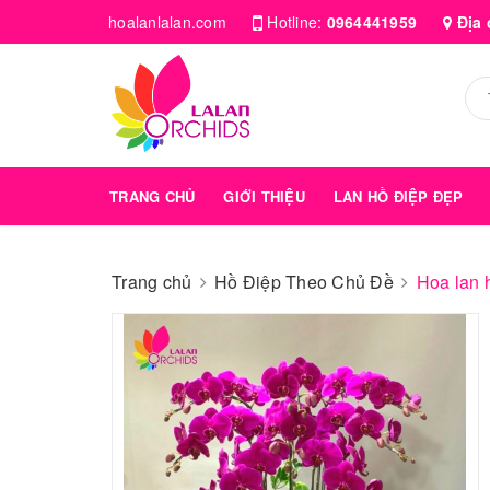
hoalanlalan.com
Hotline:
0964441959
Địa 
TRANG CHỦ
GIỚI THIỆU
LAN HỒ ĐIỆP ĐẸP
Trang chủ
Hồ Điệp Theo Chủ Đề
Hoa lan 