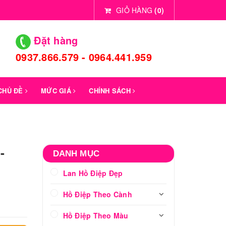
GIỎ HÀNG
(
0
)
Đặt hàng
0937.866.579 - 0964.441.959
 CHỦ ĐỀ
MỨC GIÁ
CHÍNH SÁCH
-
DANH MỤC
Lan Hồ Điệp Đẹp
Hồ Điệp Theo Cành
Hồ Điệp Theo Màu