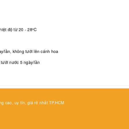
iệt độ từ 20 - 28
C
o
/lần, không tưới lên cánh hoa
, tưới nước 5 ngày/lần
ng cao, uy tín, giá rẻ nhất TP.HCM