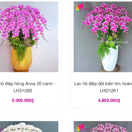
hồ điệp hồng Anna 20 cành -
Lan hồ điệp đột biến tím hoàn
LHD1265
LHD1261
5.000.000₫
4.800.000₫