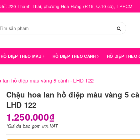
chỉ
:
220 Thành Thái, phường Hòa Hưng (P.15, Q.10 cũ), TPHCM
HỒ ĐIỆP THEO MÀU
HỒ ĐIỆP THEO CÀNH
HỒ ĐIỆP THEO
 lan hồ điệp màu vàng 5 cành - LHD 122
Chậu hoa lan hồ điệp màu vàng 5 cà
LHD 122
1.250.000₫
*Giá đã bao gồm 8% VAT