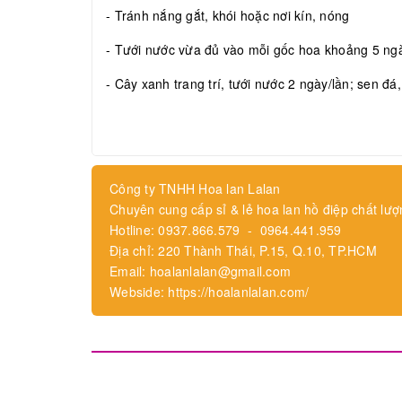
- Tránh nắng gắt, khói hoặc nơi kín, nóng
- Tưới nước vừa đủ vào mỗi gốc hoa khoảng 5 ngày
- Cây xanh trang trí, tưới nước 2 ngày/lần; sen đá
Công ty TNHH Hoa lan Lalan
Chuyên cung cấp sỉ & lẻ hoa lan hồ điệp chất lượ
Hotline: 0937.866.579 - 0964.441.959
Địa chỉ: 220 Thành Thái, P.15, Q.10, TP.HCM
Email: hoalanlalan@gmail.com
Webside: https://hoalanlalan.com/