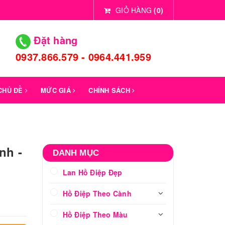
GIỎ HÀNG
(
0
)
Đặt hàng
0937.866.579 - 0964.441.959
 CHỦ ĐỀ
MỨC GIÁ
CHÍNH SÁCH
nh -
DANH MỤC
Lan Hồ Điệp Đẹp
Hồ Điệp Theo Cành
Hồ Điệp Theo Màu