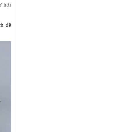
ơ hội
ch để