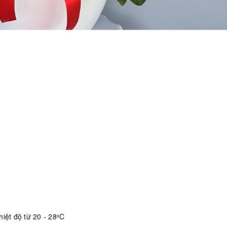
iệt độ từ 20 - 28
C
o