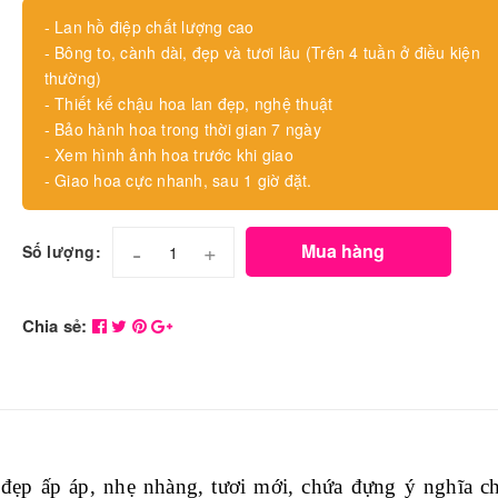
- Lan hồ điệp chất lượng cao
- Bông to, cành dài, đẹp và tươi lâu (Trên 4 tuần ở điều kiện
thường)
- Thiết kế chậu hoa lan đẹp, nghệ thuật
- Bảo hành hoa trong thời gian 7 ngày
- Xem hình ảnh hoa trước khi giao
- Giao hoa cực nhanh, sau 1 giờ đặt.
-
+
Mua hàng
Số lượng:
Chia sẻ:
ẹp ấp áp, nhẹ nhàng, tươi mới, chứa đựng ý nghĩa c