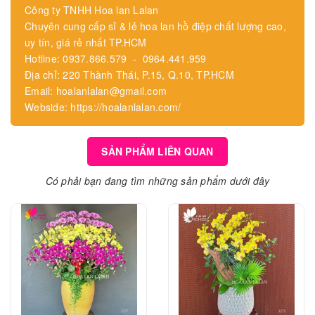
Công ty TNHH Hoa lan Lalan
Chuyên cung cấp sỉ & lẻ hoa lan hồ điệp chất lượng cao,
uy tín, giá rẻ nhất TP.HCM
Hotline: 0937.866.579 - 0964.441.959
Địa chỉ: 220 Thành Thái, P.15, Q.10, TP.HCM
Email: hoalanlalan@gmail.com
Webside: https://hoalanlalan.com/
SẢN PHẨM LIÊN QUAN
Có phải bạn đang tìm những sản phẩm dưới đây