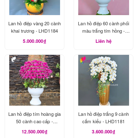
Lan hồ điệp vàng 20 cành
Lan hồ điệp 60 cành phối
khai trương - LHD1184
màu trắng tím hồng -
LHD1183
5.000.000₫
Liên hệ
Lan hồ điệp tím hoàng gia
Lan hồ điệp trắng 9 cành
50 cành cao cấp -
cắm kiểu - LHD1181
LHD1182
12.500.000₫
3.600.000₫