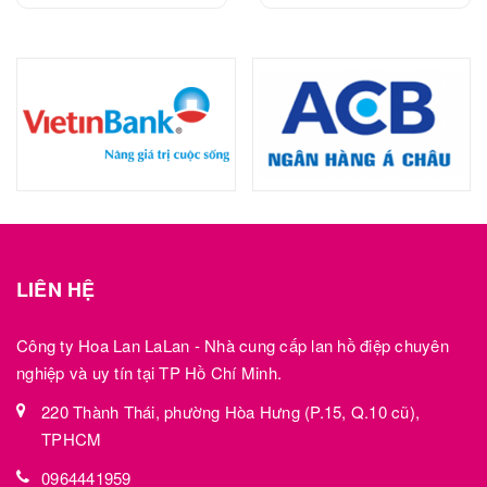
LIÊN HỆ
Công ty Hoa Lan LaLan - Nhà cung cấp lan hồ điệp chuyên
nghiệp và uy tín tại TP Hồ Chí Minh.
220 Thành Thái, phường Hòa Hưng (P.15, Q.10 cũ),
TPHCM
0964441959