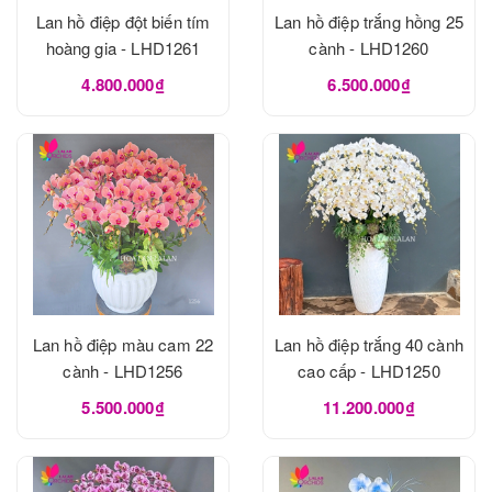
Lan hồ điệp đột biến tím
Lan hồ điệp trắng hồng 25
hoàng gia - LHD1261
cành - LHD1260
4.800.000₫
6.500.000₫
Lan hồ điệp màu cam 22
Lan hồ điệp trắng 40 cành
cành - LHD1256
cao cấp - LHD1250
5.500.000₫
11.200.000₫