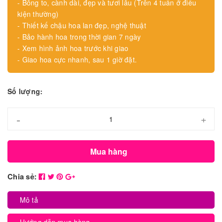
- Bông to, cành dài, đẹp và tươi lâu (Trên 4 tuần ở điều
kiện thường)
- Thiết kế chậu hoa lan đẹp, nghệ thuật
- Bảo hành hoa trong thời gian 7 ngày
- Xem hình ảnh hoa trước khi giao
- Giao hoa cực nhanh, sau 1 giờ đặt.
Số lượng:
-
+
Mua hàng
Chia sẻ:
Mô tả