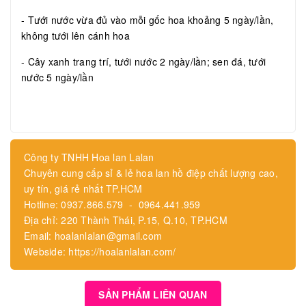
- Tưới nước vừa đủ vào mỗi gốc hoa khoảng 5 ngày/lần,
không tưới lên cánh hoa
- Cây xanh trang trí, tưới nước 2 ngày/lần; sen đá, tưới
nước 5 ngày/lần
Công ty TNHH Hoa lan Lalan
Chuyên cung cấp sỉ & lẻ hoa lan hồ điệp chất lượng cao,
uy tín, giá rẻ nhất TP.HCM
Hotline: 0937.866.579 - 0964.441.959
Địa chỉ: 220 Thành Thái, P.15, Q.10, TP.HCM
Email: hoalanlalan@gmail.com
Webside: https://hoalanlalan.com/
SẢN PHẨM LIÊN QUAN