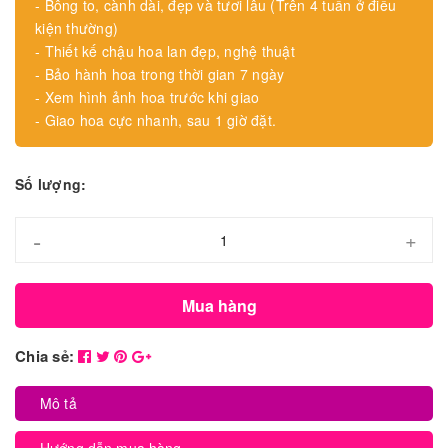
- Bông to, cành dài, đẹp và tươi lâu (Trên 4 tuần ở điều
kiện thường)
- Thiết kế chậu hoa lan đẹp, nghệ thuật
- Bảo hành hoa trong thời gian 7 ngày
- Xem hình ảnh hoa trước khi giao
- Giao hoa cực nhanh, sau 1 giờ đặt.
Số lượng:
-
+
Mua hàng
Chia sẻ:
Mô tả