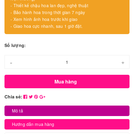
- Thiết kế chậu hoa lan đẹp, nghệ thuật
- Bảo hành hoa trong thời gian 7 ngày
- Xem hình ảnh hoa trước khi giao
- Giao hoa cực nhanh, sau 1 giờ đặt.
Số lượng:
-
+
Mua hàng
Chia sẻ:
Mô tả
Hướng dẫn mua hàng