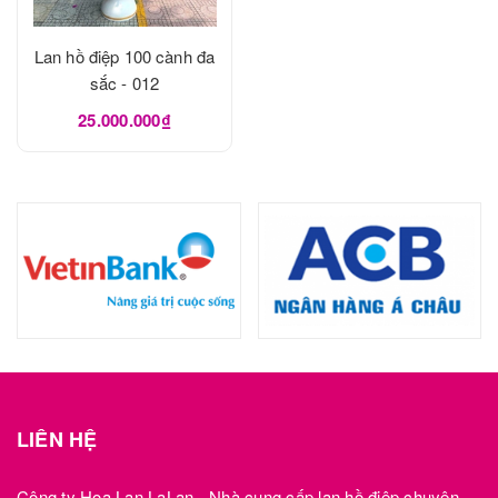
Lan hồ điệp 100 cành đa
sắc - 012
25.000.000₫
LIÊN HỆ
Công ty Hoa Lan LaLan - Nhà cung cấp lan hồ điệp chuyên