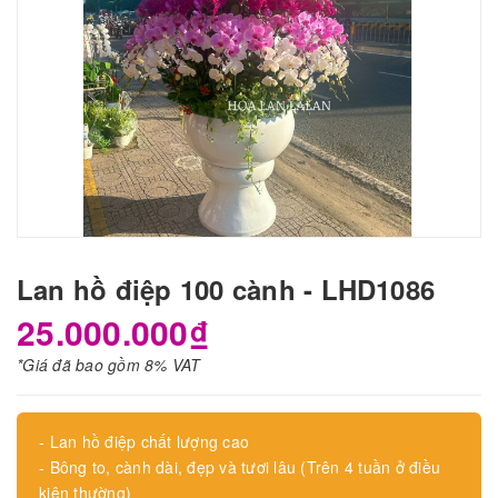
Lan hồ điệp 100 cành - LHD1086
25.000.000₫
*Giá đã bao gồm 8% VAT
- Lan hồ điệp chất lượng cao
- Bông to, cành dài, đẹp và tươi lâu (Trên 4 tuần ở điều
kiện thường)