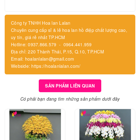
Công ty TNHH Hoa lan Lalan
Chuyên cung cấp sỉ & lẻ hoa lan hồ điệp chất lượng cao,
uy tín, giá rẻ nhất TP.HCM
Hotline: 0937.866.579 - 0964.441.959
Địa chỉ: 220 Thành Thái, P.15, Q.10, TP.HCM
Email: hoalanlalan@gmail.com
Webside: https://hoalanlalan.com/
SẢN PHẨM LIÊN QUAN
Có phải bạn đang tìm những sản phẩm dưới đây