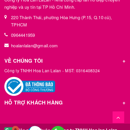
nghiệp và uy tín tại TP Hồ Chí Minh.
220 Thành Thái, phường Hòa Hưng (P.15, Q.10 cũ),
TPHCM
0964441959
hoalanlalan@gmail.com
VỀ CHÚNG TÔI
Công ty TNHH Hoa Lan Lalan - MST: 0316408324
HỖ TRỢ KHÁCH HÀNG
© Bản quyền thuộc về
Công ty TNHH Hoa lan Lalan