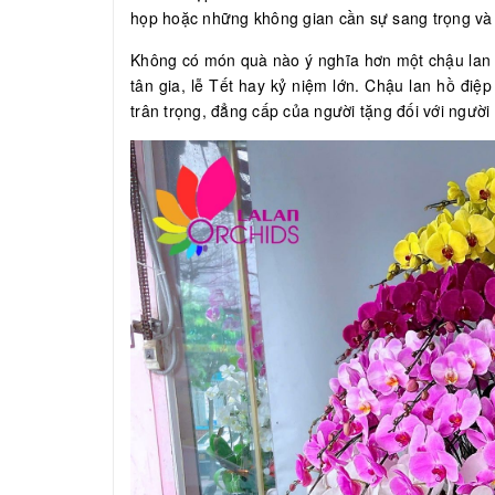
họp hoặc những không gian cần sự sang trọng và 
Không có món quà nào ý nghĩa hơn một chậu lan 
tân gia, lễ Tết hay kỷ niệm lớn. Chậu lan hồ đi
trân trọng, đẳng cấp của người tặng đối với ngườ