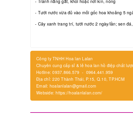
- Tránh nắng gắt, khói hoặc nơi kín, nóng
- Tưới nước vừa đủ vào mỗi gốc hoa khoảng 5 ngày
- Cây xanh trang trí, tưới nước 2 ngày/lần; sen đá
Công ty TNHH Hoa lan Lalan
Chuyên cung cấp sỉ & lẻ hoa lan hồ điệp chất lượ
Hotline: 0937.866.579 - 0964.441.959
Địa chỉ: 220 Thành Thái, P.15, Q.10, TP.HCM
Email: hoalanlalan@gmail.com
Webside: https://hoalanlalan.com/