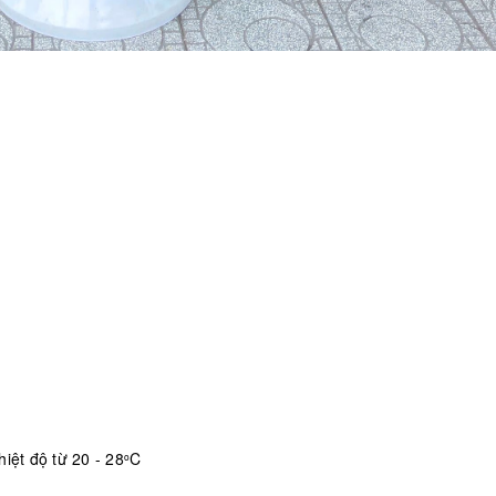
iệt độ từ 20 - 28
C
o