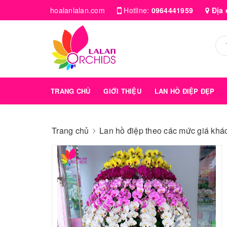
hoalanlalan.com
Hotline:
0964441959
Địa 
TRANG CHỦ
GIỚI THIỆU
LAN HỒ ĐIỆP ĐẸP
Trang chủ
Lan hồ điệp theo các mức giá kha