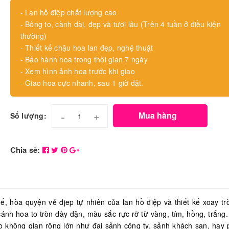
- Lan hồ điệp chất lượng cao
- Bông to, cành dài, đẹp và tươi lâu (Trên 4 tuần ở điều kiện
thường)
- Thiết kế chậu hoa lan đẹp, nghệ thuật
- Bảo hành hoa trong thời gian 7 ngày
- Xem hình ảnh hoa trước khi giao
- Giao hoa cực nhanh, sau 1 giờ đặt.
-
+
Mua hàng
Số lượng:
Chia sẻ:
, hòa quyện vẻ đjep tự nhiên của lan hồ điệp và thiết kế xoay tr
cánh hoa to tròn dày dặn, màu sắc rực rỡ từ vàng, tím, hồng, trắng
o không gian rộng lớn như đại sảnh công ty, sảnh khách sạn, hay