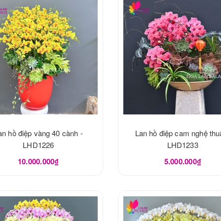
an hồ điệp vàng 40 cành -
Lan hồ điệp cam nghệ thuậ
LHD1226
LHD1233
10.000.000₫
5.000.000₫