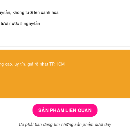
/lần, không tưới lên cánh hoa
, tưới nước 5 ngày/lần
ng cao, uy tín, giá rẻ nhất TP.HCM
SẢN PHẨM LIÊN QUAN
Có phải bạn đang tìm những sản phẩm dưới đây