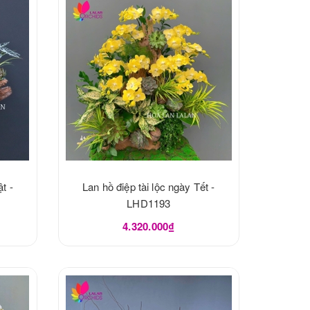
t -
Lan hồ điệp tài lộc ngày Tết -
LHD1193
4.320.000₫