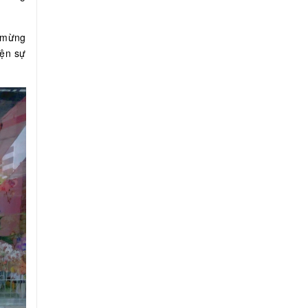
, mừng
iện sự