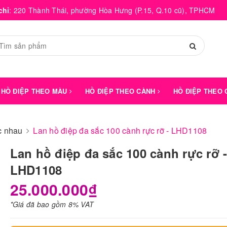
chỉ
:
220 Thành Thái, phường Hòa Hưng (P.15, Q.10 cũ), TPHCM
HỒ ĐIỆP THEO MÀU
HỒ ĐIỆP THEO CÀNH
HỒ ĐIỆP THEO
́c nhau
Lan hồ điệp đa sắc 100 cành rực rỡ - LHD1108
Lan hồ điệp đa sắc 100 cành rực rỡ 
LHD1108
25.000.000₫
*Giá đã bao gồm 8% VAT