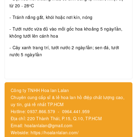
từ 20 - 28
C
o
- Tránh nắng gắt, khói hoặc nơi kín, nóng
- Tưới nước vừa đủ vào mỗi gốc hoa khoảng 5 ngày/lần,
không tưới lên cánh hoa
- Cây xanh trang trí, tưới nước 2 ngày/lần; sen đá, tưới
nước 5 ngày/lần
Công ty TNHH Hoa lan Lalan
Chuyên cung cấp sỉ & lẻ hoa lan hồ điệp chất lượng cao,
uy tín, giá rẻ nhất TP.HCM
Hotline: 0937.866.579 - 0964.441.959
Địa chỉ: 220 Thành Thái, P.15, Q.10, TP.HCM
Email: hoalanlalan@gmail.com
Webside: https://hoalanlalan.com/