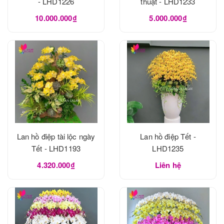
- LHD1226
thuật - LHD1233
10.000.000₫
5.000.000₫
Lan hồ điệp tài lộc ngày
Lan hồ điệp Tết -
Tết - LHD1193
LHD1235
4.320.000₫
Liên hệ