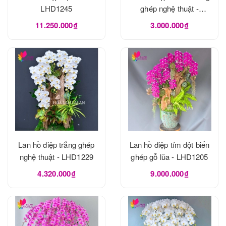
LHD1245
ghép nghệ thuật -
LHD1240
11.250.000₫
3.000.000₫
Lan hồ điệp trắng ghép
Lan hồ điệp tím đột biến
nghệ thuật - LHD1229
ghép gỗ lũa - LHD1205
4.320.000₫
9.000.000₫