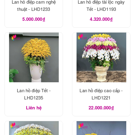
Lan hồ điệp cam nghệ
Lan hồ điệp tài lộc ngày
thuật - LHD1233
Tết - LHD1193
5.000.000₫
4.320.000₫
Lan hồ điệp Tết -
Lan hồ điệp cao cấp -
LHD1235
LHD1221
Liên hệ
22.000.000₫