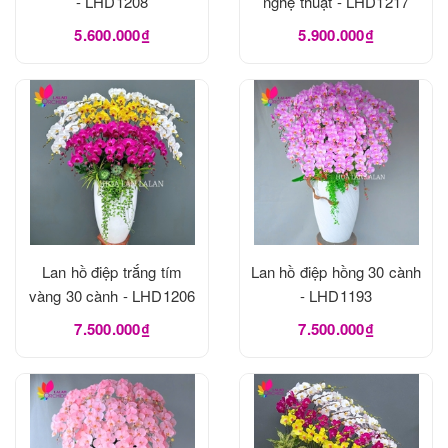
- LHD1208
nghệ thuật - LHD1217
5.600.000₫
5.900.000₫
Lan hồ điệp trắng tím
Lan hồ điệp hồng 30 cành
vàng 30 cành - LHD1206
- LHD1193
7.500.000₫
7.500.000₫