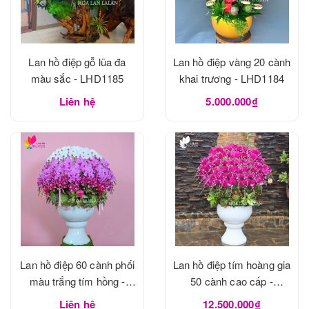
Lan hồ điệp gỗ lũa đa
Lan hồ điệp vàng 20 cành
màu sắc - LHD1185
khai trương - LHD1184
Liên hệ
5.000.000₫
Lan hồ điệp 60 cành phối
Lan hồ điệp tím hoàng gia
màu trắng tím hồng -
50 cành cao cấp -
LHD1183
LHD1182
Liên hệ
12.500.000₫