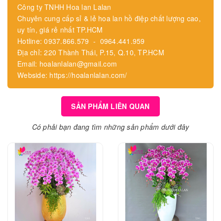
Công ty TNHH Hoa lan Lalan
Chuyên cung cấp sỉ & lẻ hoa lan hồ điệp chất lượng cao,
uy tín, giá rẻ nhất TP.HCM
Hotline: 0937.866.579 - 0964.441.959
Địa chỉ: 220 Thành Thái, P.15, Q.10, TP.HCM
Email: hoalanlalan@gmail.com
Webside: https://hoalanlalan.com/
SẢN PHẨM LIÊN QUAN
Có phải bạn đang tìm những sản phẩm dưới đây