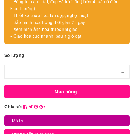
- Bông to, cành dài, đẹp và tươi lâu (Trên 4 tuần ở điều
kiện thường)
- Thiết kế chậu hoa lan đẹp, nghệ thuật
- Bảo hành hoa trong thời gian 7 ngày
- Xem hình ảnh hoa trước khi giao
- Giao hoa cực nhanh, sau 1 giờ đặt.
Số lượng:
-
+
Mua hàng
Chia sẻ:
Mô tả