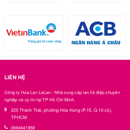
LIÊN HỆ
Công ty Hoa Lan LaLan - Nhà cung cấp lan hồ điệp chuyên
nghiệp và uy tín tại TP Hồ Chí Minh.
220 Thành Thái, phường Hòa Hưng (P.15, Q.10 cũ),
TPHCM
0964441959