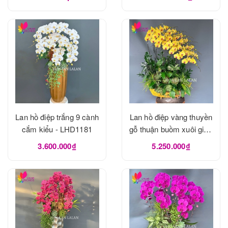
Lan hồ điệp trắng 9 cành
Lan hồ điệp vàng thuyền
cắm kiểu - LHD1181
gỗ thuận buồm xuôi gió -
LHD1180
3.600.000₫
5.250.000₫