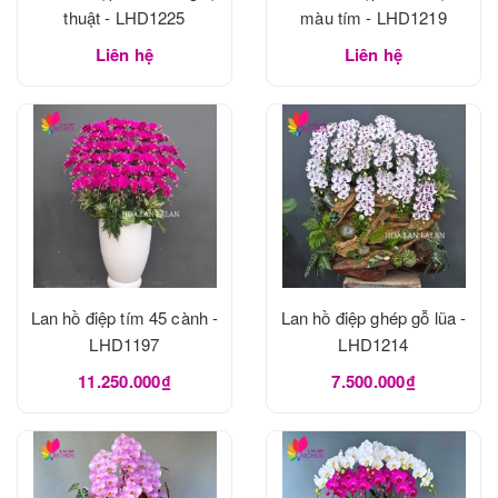
thuật - LHD1225
màu tím - LHD1219
Liên hệ
Liên hệ
Lan hồ điệp tím 45 cành -
Lan hồ điệp ghép gỗ lũa -
LHD1197
LHD1214
11.250.000₫
7.500.000₫