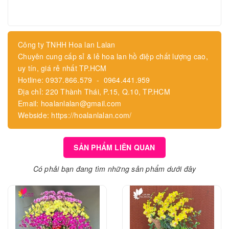
Công ty TNHH Hoa lan Lalan
Chuyên cung cấp sỉ & lẻ hoa lan hồ điệp chất lượng cao,
uy tín, giá rẻ nhất TP.HCM
Hotline: 0937.866.579 - 0964.441.959
Địa chỉ: 220 Thành Thái, P.15, Q.10, TP.HCM
Email: hoalanlalan@gmail.com
Webside: https://hoalanlalan.com/
SẢN PHẨM LIÊN QUAN
Có phải bạn đang tìm những sản phẩm dưới đây