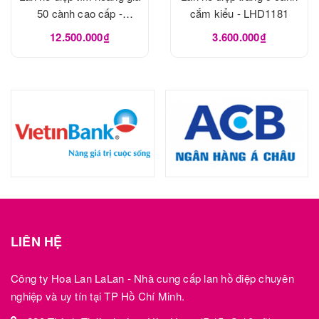
50 cành cao cấp -
cắm kiểu - LHD1181
LHD1182
12.500.000₫
3.600.000₫
LIÊN HỆ
Công ty Hoa Lan LaLan - Nhà cung cấp lan hồ điệp chuyên
nghiệp và uy tín tại TP Hồ Chí Minh.