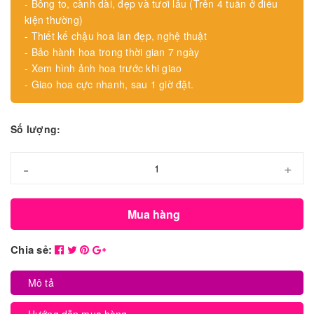
- Bông to, cành dài, đẹp và tươi lâu (Trên 4 tuần ở điều
kiện thường)
- Thiết kế chậu hoa lan đẹp, nghệ thuật
- Bảo hành hoa trong thời gian 7 ngày
- Xem hình ảnh hoa trước khi giao
- Giao hoa cực nhanh, sau 1 giờ đặt.
Số lượng:
-
+
Mua hàng
Chia sẻ:
Mô tả