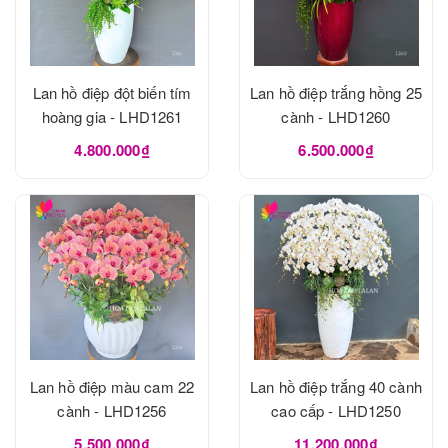
Lan hồ điệp đột biến tím
Lan hồ điệp trắng hồng 25
hoàng gia - LHD1261
cành - LHD1260
4.800.000₫
6.500.000₫
Lan hồ điệp màu cam 22
Lan hồ điệp trắng 40 cành
cành - LHD1256
cao cấp - LHD1250
5.500.000₫
11.200.000₫