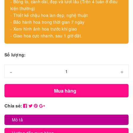
- Bông to, cành dài, đẹp và tươi lâu (Trên 4 tuần ở điều
kiện thường)
- Thiết kế chậu hoa lan đẹp, nghệ thuật
- Bảo hành hoa trong thời gian 7 ngày
- Xem hình ảnh hoa trước khi giao
- Giao hoa cực nhanh, sau 1 giờ đặt.
Số lượng:
-
+
Mua hàng
Chia sẻ:
Mô tả