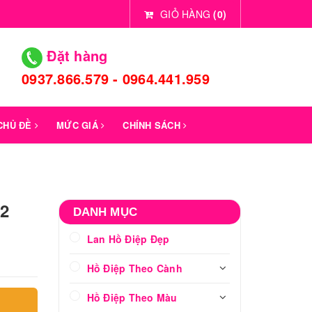
GIỎ HÀNG
(
0
)
Đặt hàng
0937.866.579 - 0964.441.959
 CHỦ ĐỀ
MỨC GIÁ
CHÍNH SÁCH
52
DANH MỤC
Lan Hồ Điệp Đẹp
Hồ Điệp Theo Cành
Hồ Điệp Theo Màu