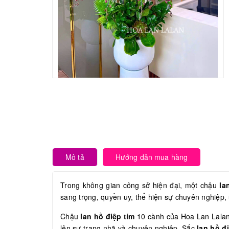
Mô tả
Hướng dẫn mua hàng
Trong không gian công sở hiện đại, một chậu
la
sang trọng, quyền uy, thể hiện sự chuyên nghiệp,
Chậu
lan hồ điệp tím
10 cành của Hoa Lan Lalan 
lên sự trang nhã và chuyên nghiệp. Sắc
lan hồ đ