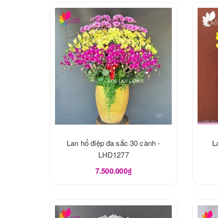
Lan hổ điệp đa sắc 30 cành -
L
LHD1277
7.500.000₫