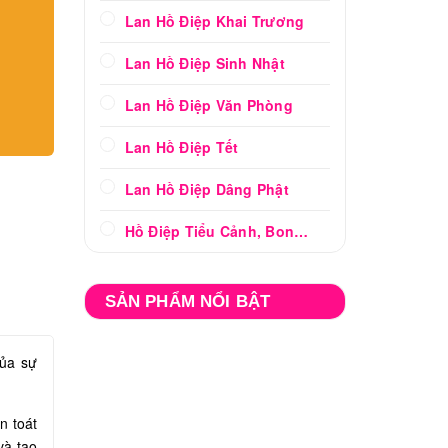
Lan Hồ Điệp Khai Trương
Lan Hồ Điệp Sinh Nhật
Lan Hồ Điệp Văn Phòng
Lan Hồ Điệp Tết
Lan Hồ Điệp Dâng Phật
Hồ Điệp Tiểu Cảnh, Bonsai
SẢN PHẨM NỔI BẬT
của sự
n toát
và tạo