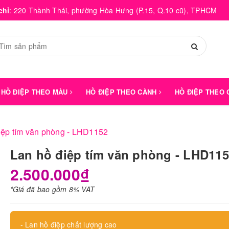
chỉ
:
220 Thành Thái, phường Hòa Hưng (P.15, Q.10 cũ), TPHCM
HỒ ĐIỆP THEO MÀU
HỒ ĐIỆP THEO CÀNH
HỒ ĐIỆP THEO
iệp tím văn phòng - LHD1152
Lan hồ điệp tím văn phòng - LHD11
2.500.000₫
*Giá đã bao gồm 8% VAT
- Lan hồ điệp chất lượng cao