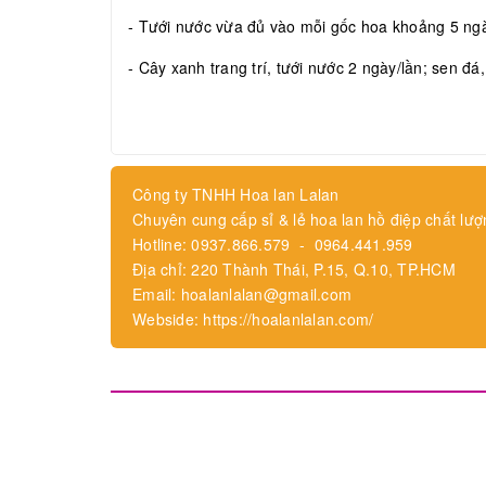
- Tưới nước vừa đủ vào mỗi gốc hoa khoảng 5 ngày
- Cây xanh trang trí, tưới nước 2 ngày/lần; sen đá
Công ty TNHH Hoa lan Lalan
Chuyên cung cấp sỉ & lẻ hoa lan hồ điệp chất lượ
Hotline: 0937.866.579 - 0964.441.959
Địa chỉ: 220 Thành Thái, P.15, Q.10, TP.HCM
Email: hoalanlalan@gmail.com
Webside: https://hoalanlalan.com/