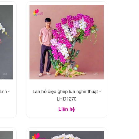
ành -
Lan hồ điệp ghép lũa nghệ thuật -
LHD1270
Liên hệ