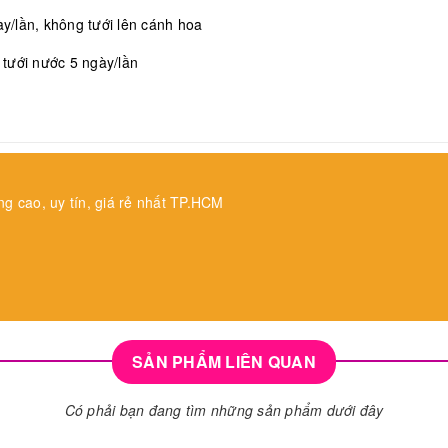
/lần, không tưới lên cánh hoa
, tưới nước 5 ngày/lần
ng cao, uy tín, giá rẻ nhất TP.HCM
SẢN PHẨM LIÊN QUAN
Có phải bạn đang tìm những sản phẩm dưới đây