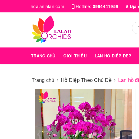
hoalanlalan.com
Hotline:
0964441959
Địa 
TRANG CHỦ
GIỚI THIỆU
LAN HỒ ĐIỆP ĐẸP
Trang chủ
Hồ Điệp Theo Chủ Đề
Lan hồ đ