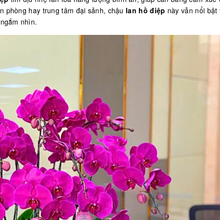
ăn phòng hay trung tâm đại sảnh, chậu
lan hồ điệp
này vẫn nổi bật 
i ngắm nhìn.