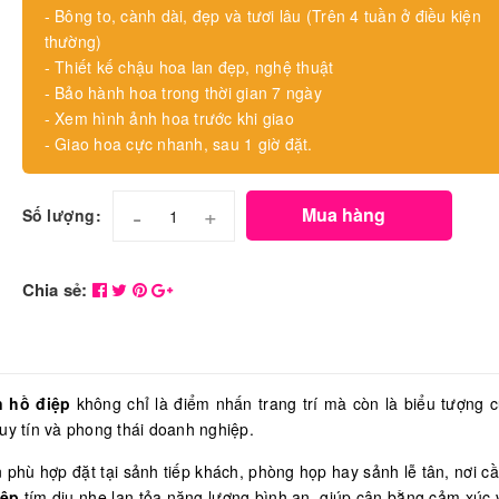
- Bông to, cành dài, đẹp và tươi lâu (Trên 4 tuần ở điều kiện
thường)
- Thiết kế chậu hoa lan đẹp, nghệ thuật
- Bảo hành hoa trong thời gian 7 ngày
- Xem hình ảnh hoa trước khi giao
- Giao hoa cực nhanh, sau 1 giờ đặt.
-
+
Mua hàng
Số lượng:
Chia sẻ:
n hồ điệp
không chỉ là điểm nhấn trang trí mà còn là biểu tượng 
 uy tín và phong thái doanh nghiệp.
phù hợp đặt tại sảnh tiếp khách, phòng họp hay sảnh lễ tân, nơi cầ
iệp
tím dịu nhẹ lan tỏa năng lượng bình an, giúp cân bằng cảm xúc 