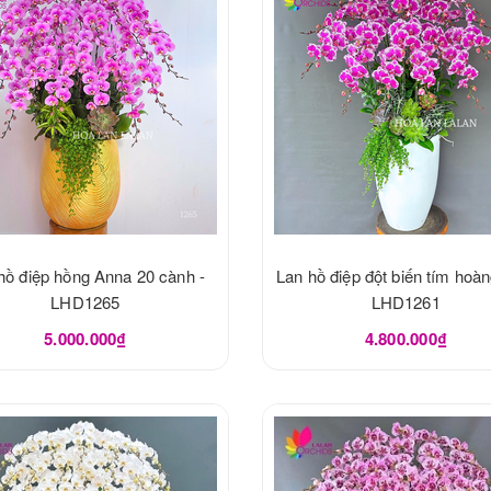
hồ điệp hồng Anna 20 cành -
Lan hồ điệp đột biến tím hoàn
LHD1265
LHD1261
5.000.000₫
4.800.000₫