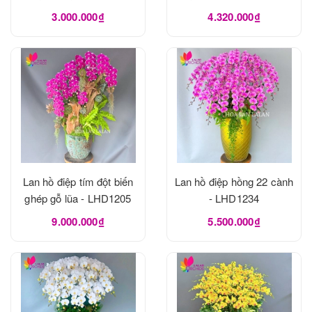
LHD1240
3.000.000₫
4.320.000₫
Lan hồ điệp tím đột biến
Lan hồ điệp hồng 22 cành
ghép gỗ lũa - LHD1205
- LHD1234
9.000.000₫
5.500.000₫