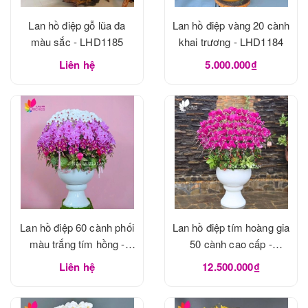
Lan hồ điệp gỗ lũa đa
Lan hồ điệp vàng 20 cành
màu sắc - LHD1185
khai trương - LHD1184
Liên hệ
5.000.000₫
Lan hồ điệp 60 cành phối
Lan hồ điệp tím hoàng gia
màu trắng tím hồng -
50 cành cao cấp -
LHD1183
LHD1182
Liên hệ
12.500.000₫