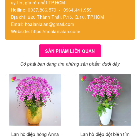
uy tín, giá rẻ nhất TP.HCM
Hotline: 0937.866.579 - 0964.441.959
Địa chỉ: 220 Thành Thái, P.15, Q.10, TP.HCM
Email: hoalanlalan@gmail.com
Webside: https://hoalanlalan.com/
SẢN PHẨM LIÊN QUAN
Có phải bạn đang tìm những sản phẩm dưới đây
Lan hồ điệp hồng Anna
Lan hồ điệp đột biến tím