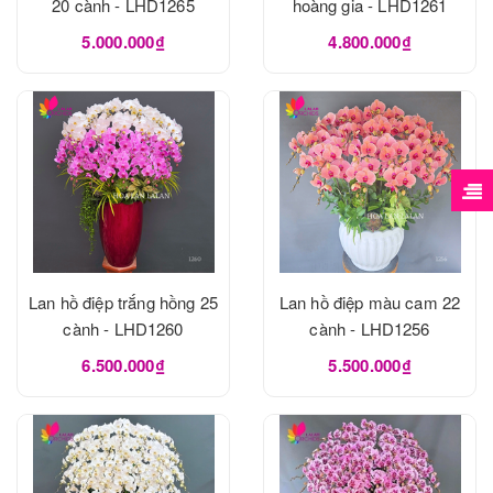
20 cành - LHD1265
hoàng gia - LHD1261
5.000.000₫
4.800.000₫
Lan hồ điệp trắng hồng 25
Lan hồ điệp màu cam 22
cành - LHD1260
cành - LHD1256
6.500.000₫
5.500.000₫