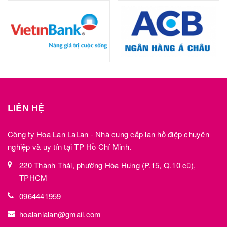
LIÊN HỆ
Công ty Hoa Lan LaLan - Nhà cung cấp lan hồ điệp chuyên
nghiệp và uy tín tại TP Hồ Chí Minh.
220 Thành Thái, phường Hòa Hưng (P.15, Q.10 cũ),
TPHCM
0964441959
hoalanlalan@gmail.com