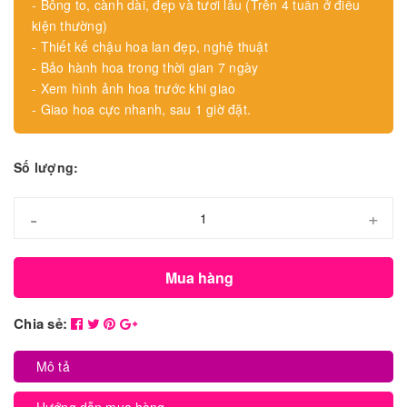
- Bông to, cành dài, đẹp và tươi lâu (Trên 4 tuần ở điều
kiện thường)
- Thiết kế chậu hoa lan đẹp, nghệ thuật
- Bảo hành hoa trong thời gian 7 ngày
- Xem hình ảnh hoa trước khi giao
- Giao hoa cực nhanh, sau 1 giờ đặt.
Số lượng:
-
+
Mua hàng
Chia sẻ:
Mô tả