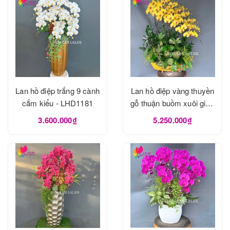
Lan hồ điệp trắng 9 cành
Lan hồ điệp vàng thuyền
cắm kiểu - LHD1181
gỗ thuận buồm xuôi gió -
LHD1180
3.600.000₫
5.250.000₫