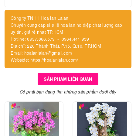
Công ty TNHH Hoa lan Lalan
Chuyên cung cấp sỉ & lẻ hoa lan hồ điệp chất lượng cao,
uy tín, giá rẻ nhất TP.HCM
Hotline: 0937.866.579 - 0964.441.959
Địa chỉ: 220 Thành Thái, P.15, Q.10, TP.HCM
Email: hoalanlalan@gmail.com
Webside: https://hoalanlalan.com/
SẢN PHẨM LIÊN QUAN
Có phải bạn đang tìm những sản phẩm dưới đây