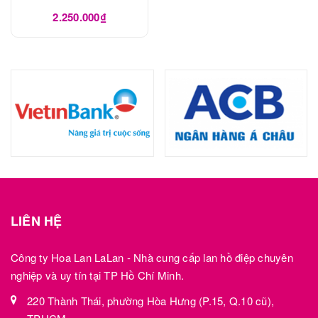
2.250.000₫
LIÊN HỆ
Công ty Hoa Lan LaLan - Nhà cung cấp lan hồ điệp chuyên
nghiệp và uy tín tại TP Hồ Chí Minh.
220 Thành Thái, phường Hòa Hưng (P.15, Q.10 cũ),