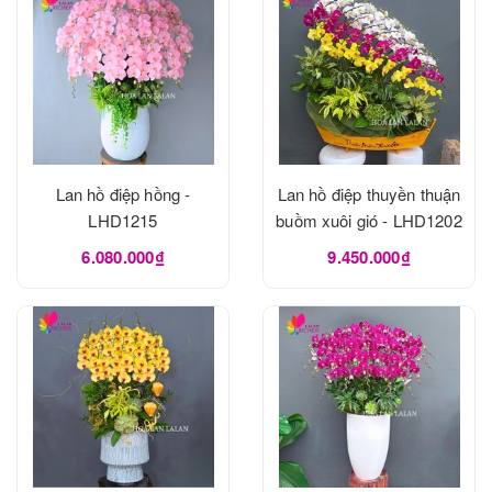
Lan hồ điệp hồng -
Lan hồ điệp thuyền thuận
LHD1215
buồm xuôi gió - LHD1202
6.080.000₫
9.450.000₫