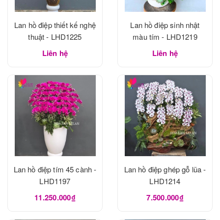
Lan hồ điệp thiết kế nghệ
Lan hồ điệp sinh nhật
thuật - LHD1225
màu tím - LHD1219
Liên hệ
Liên hệ
Lan hồ điệp tím 45 cành -
Lan hồ điệp ghép gỗ lũa -
LHD1197
LHD1214
11.250.000₫
7.500.000₫