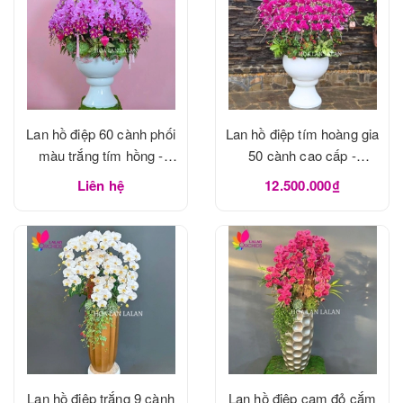
Lan hồ điệp 60 cành phối
Lan hồ điệp tím hoàng gia
màu trắng tím hồng -
50 cành cao cấp -
LHD1183
LHD1182
Liên hệ
12.500.000₫
Lan hồ điệp trắng 9 cành
Lan hồ điệp cam đỏ cắm