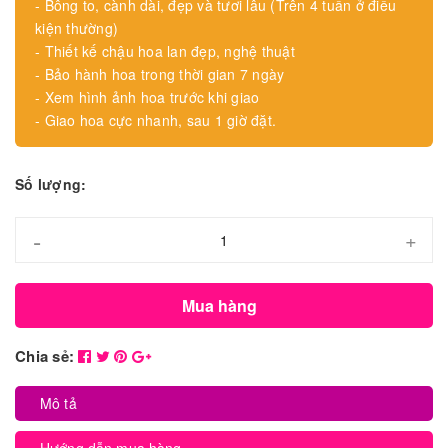
- Bông to, cành dài, đẹp và tươi lâu (Trên 4 tuần ở điều
kiện thường)
- Thiết kế chậu hoa lan đẹp, nghệ thuật
- Bảo hành hoa trong thời gian 7 ngày
- Xem hình ảnh hoa trước khi giao
- Giao hoa cực nhanh, sau 1 giờ đặt.
Số lượng:
-
+
Mua hàng
Chia sẻ:
Mô tả