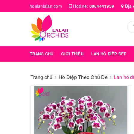
hoalanlalan.com
Hotline:
0964441959
Địa 
TRANG CHỦ
GIỚI THIỆU
LAN HỒ ĐIỆP ĐẸP
Trang chủ
Hồ Điệp Theo Chủ Đề
Lan hồ đ