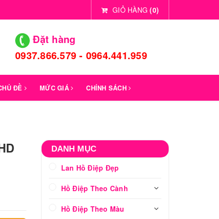
GIỎ HÀNG
(
0
)
Đặt hàng
0937.866.579 - 0964.441.959
 CHỦ ĐỀ
MỨC GIÁ
CHÍNH SÁCH
LHD
DANH MỤC
Lan Hồ Điệp Đẹp
Hồ Điệp Theo Cành
Hồ Điệp Theo Màu