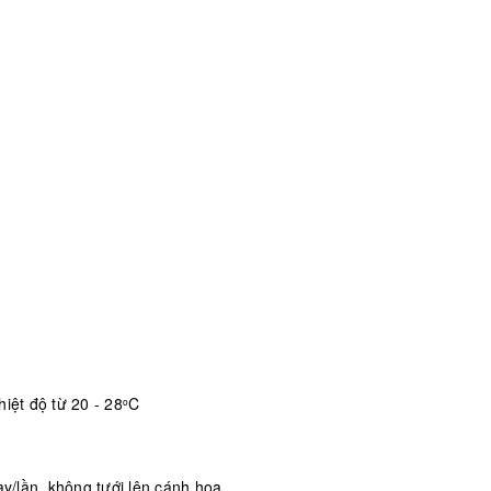
iệt độ từ 20 - 28
C
o
/lần, không tưới lên cánh hoa