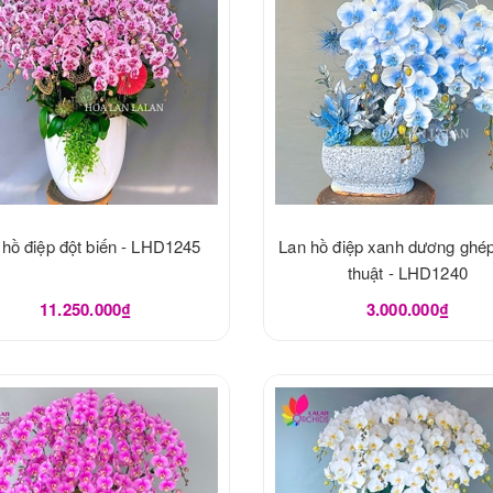
 hồ điệp đột biến - LHD1245
Lan hồ điệp xanh dương ghé
thuật - LHD1240
11.250.000₫
3.000.000₫