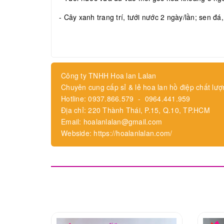
- Cây xanh trang trí, tưới nước 2 ngày/lần; sen đá
Công ty TNHH Hoa lan Lalan
Chuyên cung cấp sỉ & lẻ hoa lan hồ điệp chất lượ
Hotline: 0937.866.579 - 0964.441.959
Địa chỉ: 220 Thành Thái, P.15, Q.10, TP.HCM
Email: hoalanlalan@gmail.com
Webside: https://hoalanlalan.com/