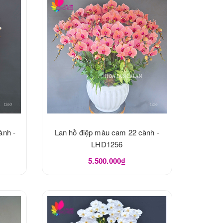
ành -
Lan hồ điệp màu cam 22 cành -
LHD1256
5.500.000₫