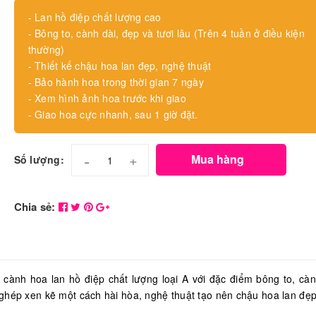
- Lan hồ điệp chất lượng cao
- Bông to, cành dài, đẹp và tươi lâu (Trên 4 tuần ở điều kiện
thường)
- Thiết kế chậu hoa lan đẹp, nghệ thuật
- Bảo hành hoa trong thời gian 7 ngày
- Xem hình ảnh hoa trước khi giao
- Giao hoa cực nhanh, sau 1 giờ đặt.
-
+
Mua hàng
Số lượng:
Chia sẻ:
ành hoa lan hồ điệp chất lượng loại A với đặc điểm bông to, càn
ghép xen kẽ một cách hài hòa, nghệ thuật tạo nên chậu hoa lan đẹ