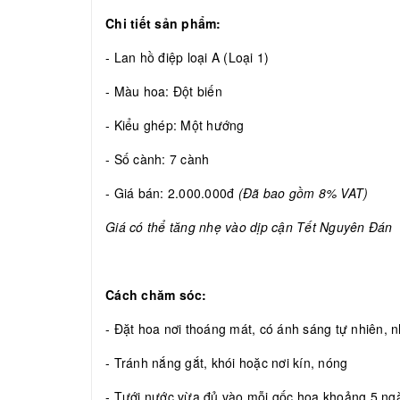
Chi tiết sản phẩm:
- Lan hồ điệp loại A (Loại 1)
- Màu hoa: Đột biến
- Kiểu ghép: Một hướng
- Số cành: 7 cành
- Giá bán: 2.000.000đ
(Đã bao gồm 8% VAT)
Giá có thể tăng nhẹ vào dịp cận Tết Nguyên Đán
Cách chăm sóc:
- Đặt hoa nơi thoáng mát, có ánh sáng tự nhiên, nh
- Tránh nắng gắt, khói hoặc nơi kín, nóng
- Tưới nước vừa đủ vào mỗi gốc hoa khoảng 5 ngày