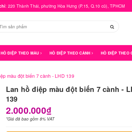
chỉ
:
220 Thành Thái, phường Hòa Hưng (P.15, Q.10 cũ), TPHCM
HỒ ĐIỆP THEO MÀU
HỒ ĐIỆP THEO CÀNH
HỒ ĐIỆP THEO
iệp màu đột biến 7 cành - LHD 139
Lan hồ điệp màu đột biến 7 cành - 
139
2.000.000₫
*Giá đã bao gồm 8% VAT