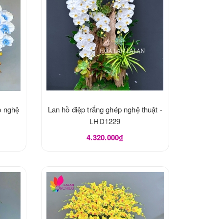
p nghệ
Lan hồ điệp trắng ghép nghệ thuật -
LHD1229
4.320.000₫