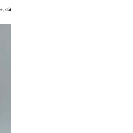
è, đối
.