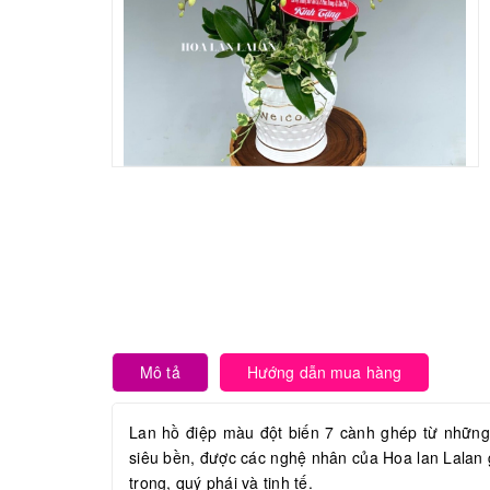
Mô tả
Hướng dẫn mua hàng
Lan hồ điệp màu đột biến 7 cành ghép từ những c
siêu bền, được các nghệ nhân của Hoa lan Lalan 
trọng, quý phái và tinh tế.