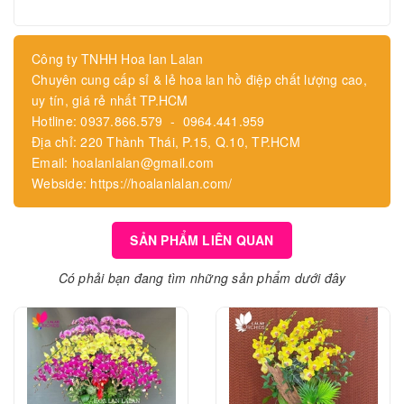
Công ty TNHH Hoa lan Lalan
Chuyên cung cấp sỉ & lẻ hoa lan hồ điệp chất lượng cao,
uy tín, giá rẻ nhất TP.HCM
Hotline: 0937.866.579 - 0964.441.959
Địa chỉ: 220 Thành Thái, P.15, Q.10, TP.HCM
Email: hoalanlalan@gmail.com
Webside: https://hoalanlalan.com/
SẢN PHẨM LIÊN QUAN
Có phải bạn đang tìm những sản phẩm dưới đây