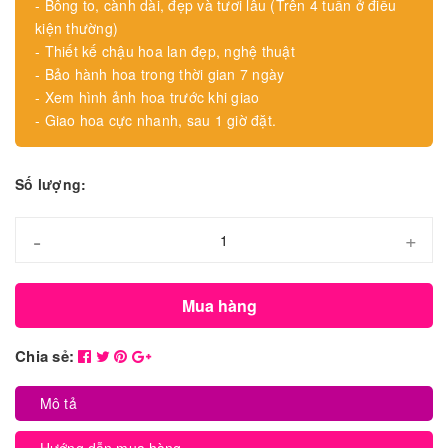
- Bông to, cành dài, đẹp và tươi lâu (Trên 4 tuần ở điều
kiện thường)
- Thiết kế chậu hoa lan đẹp, nghệ thuật
- Bảo hành hoa trong thời gian 7 ngày
- Xem hình ảnh hoa trước khi giao
- Giao hoa cực nhanh, sau 1 giờ đặt.
Số lượng:
-
+
Mua hàng
Chia sẻ:
Mô tả