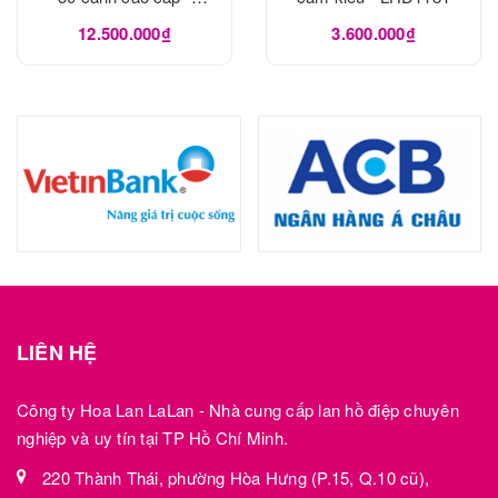
LHD1182
12.500.000₫
3.600.000₫
LIÊN HỆ
Công ty Hoa Lan LaLan - Nhà cung cấp lan hồ điệp chuyên
nghiệp và uy tín tại TP Hồ Chí Minh.
220 Thành Thái, phường Hòa Hưng (P.15, Q.10 cũ),