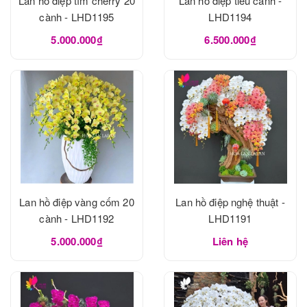
Lan hồ điệp tím cherry 20
Lan hồ điệp tiểu cảnh -
cành - LHD1195
LHD1194
5.000.000₫
6.500.000₫
Lan hồ điệp vàng cốm 20
Lan hồ điệp nghệ thuật -
cành - LHD1192
LHD1191
5.000.000₫
Liên hệ