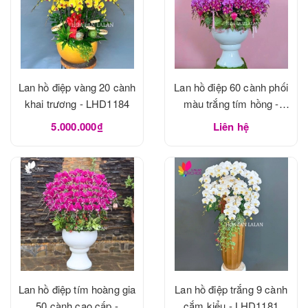
Lan hồ điệp vàng 20 cành
Lan hồ điệp 60 cành phối
khai trương - LHD1184
màu trắng tím hồng -
LHD1183
5.000.000₫
Liên hệ
Lan hồ điệp tím hoàng gia
Lan hồ điệp trắng 9 cành
50 cành cao cấp -
cắm kiểu - LHD1181