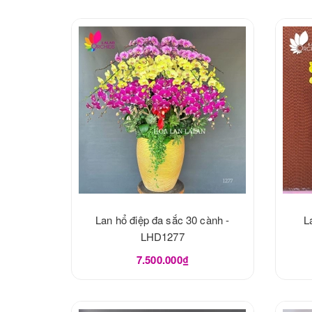
Lan hổ điệp đa sắc 30 cành -
L
LHD1277
7.500.000₫