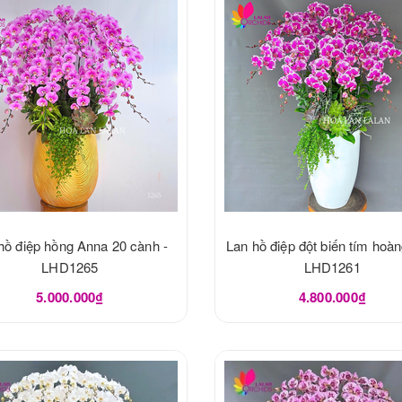
hồ điệp hồng Anna 20 cành -
Lan hồ điệp đột biến tím hoàn
LHD1265
LHD1261
5.000.000₫
4.800.000₫