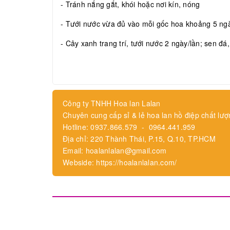
- Tránh nắng gắt, khói hoặc nơi kín, nóng
- Tưới nước vừa đủ vào mỗi gốc hoa khoảng 5 ngày
- Cây xanh trang trí, tưới nước 2 ngày/lần; sen đá
Công ty TNHH Hoa lan Lalan
Chuyên cung cấp sỉ & lẻ hoa lan hồ điệp chất lượ
Hotline: 0937.866.579 - 0964.441.959
Địa chỉ: 220 Thành Thái, P.15, Q.10, TP.HCM
Email: hoalanlalan@gmail.com
Webside: https://hoalanlalan.com/