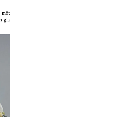
, một
n gia