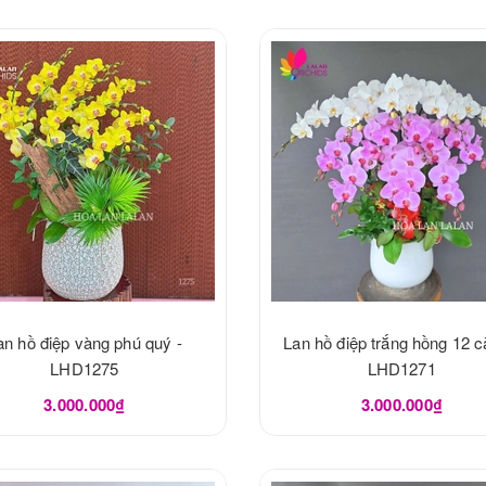
an hồ điệp vàng phú quý -
Lan hồ điệp trắng hồng 12 c
LHD1275
LHD1271
3.000.000₫
3.000.000₫