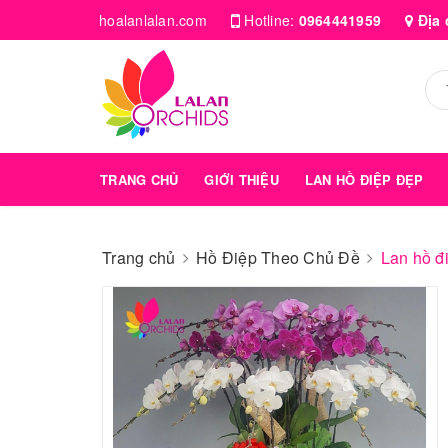
hoalanlalan.com
Hotline:
0964441959
Địa 
TRANG CHỦ
GIỚI THIỆU
LAN HỒ ĐIỆP ĐẸP
Trang chủ
Hồ Điệp Theo Chủ Đề
Lan hồ đ