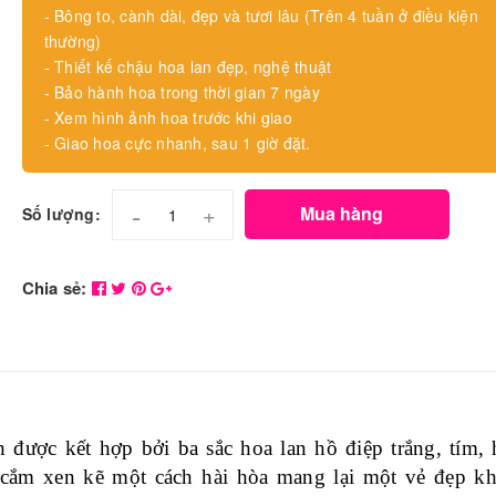
- Bông to, cành dài, đẹp và tươi lâu (Trên 4 tuần ở điều kiện
thường)
- Thiết kế chậu hoa lan đẹp, nghệ thuật
- Bảo hành hoa trong thời gian 7 ngày
- Xem hình ảnh hoa trước khi giao
- Giao hoa cực nhanh, sau 1 giờ đặt.
-
+
Mua hàng
Số lượng:
Chia sẻ:
nh được kết hợp bởi ba sắc hoa lan hồ điệp trắng, tím,
cắm xen kẽ một cách hài hòa mang lại một vẻ đẹp kh