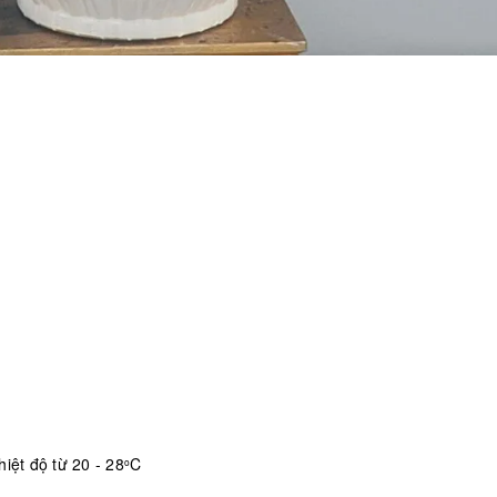
iệt độ từ 20 - 28
C
o