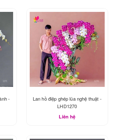
ành -
Lan hồ điệp ghép lũa nghệ thuật -
LHD1270
Liên hệ