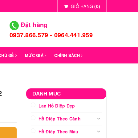
GIỎ HÀNG
(
0
)
Đặt hàng
0937.866.579 - 0964.441.959
 CHỦ ĐỀ
MỨC GIÁ
CHÍNH SÁCH
2
DANH MỤC
Lan Hồ Điệp Đẹp
Hồ Điệp Theo Cành
Hồ Điệp Theo Màu