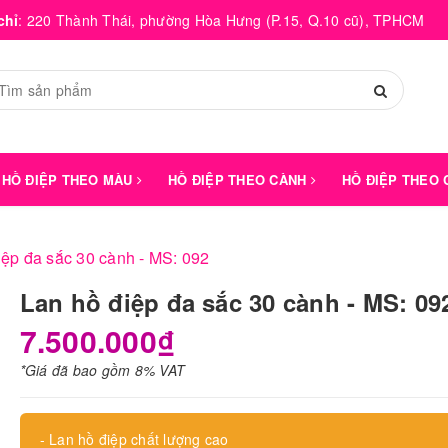
chỉ
:
220 Thành Thái, phường Hòa Hưng (P.15, Q.10 cũ), TPHCM
HỒ ĐIỆP THEO MÀU
HỒ ĐIỆP THEO CÀNH
HỒ ĐIỆP THEO
iệp đa sắc 30 cành - MS: 092
Lan hồ điệp đa sắc 30 cành - MS: 09
7.500.000₫
*Giá đã bao gồm 8% VAT
- Lan hồ điệp chất lượng cao