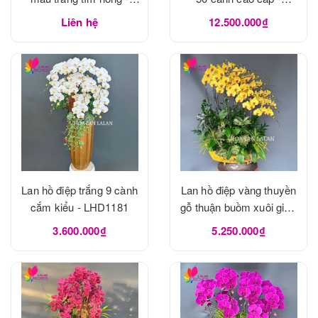
LHD1183
LHD1182
Liên hệ
12.500.000₫
Lan hồ điệp trắng 9 cành
Lan hồ điệp vàng thuyền
cắm kiểu - LHD1181
gỗ thuận buồm xuôi gió -
LHD1180
3.600.000₫
5.250.000₫