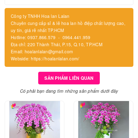
Công ty TNHH Hoa lan Lalan
Chuyên cung cấp sỉ & lẻ hoa lan hồ điệp chất lượng cao,
uy tín, giá rẻ nhất TP.HCM
Hotline: 0937.866.579 - 0964.441.959
Địa chỉ: 220 Thành Thái, P.15, Q.10, TP.HCM
Email: hoalanlalan@gmail.com
Webside: https://hoalanlalan.com/
SẢN PHẨM LIÊN QUAN
Có phải bạn đang tìm những sản phẩm dưới đây