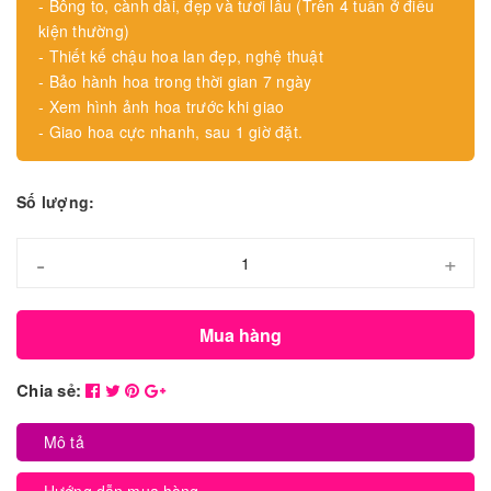
- Bông to, cành dài, đẹp và tươi lâu (Trên 4 tuần ở điều
kiện thường)
- Thiết kế chậu hoa lan đẹp, nghệ thuật
- Bảo hành hoa trong thời gian 7 ngày
- Xem hình ảnh hoa trước khi giao
- Giao hoa cực nhanh, sau 1 giờ đặt.
Số lượng:
-
+
Mua hàng
Chia sẻ:
Mô tả