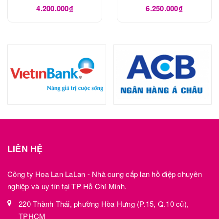
4.200.000₫
6.250.000₫
LIÊN HỆ
Công ty Hoa Lan LaLan - Nhà cung cấp lan hồ điệp chuyên
nghiệp và uy tín tại TP Hồ Chí Minh.
220 Thành Thái, phường Hòa Hưng (P.15, Q.10 cũ),
TPHCM