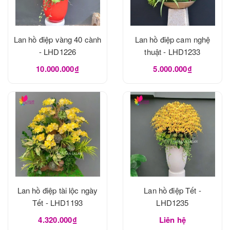
Lan hồ điệp vàng 40 cành
Lan hồ điệp cam nghệ
- LHD1226
thuật - LHD1233
10.000.000₫
5.000.000₫
Lan hồ điệp tài lộc ngày
Lan hồ điệp Tết -
Tết - LHD1193
LHD1235
4.320.000₫
Liên hệ