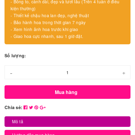
- Bông to, cành dài, đẹp và tươi lâu (Trên 4 tuần ở điều
kiện thường)
- Thiết kế chậu hoa lan đẹp, nghệ thuật
- Bảo hành hoa trong thời gian 7 ngày
- Xem hình ảnh hoa trước khi giao
- Giao hoa cực nhanh, sau 1 giờ đặt.
Số lượng:
-
+
Mua hàng
Chia sẻ:
Mô tả