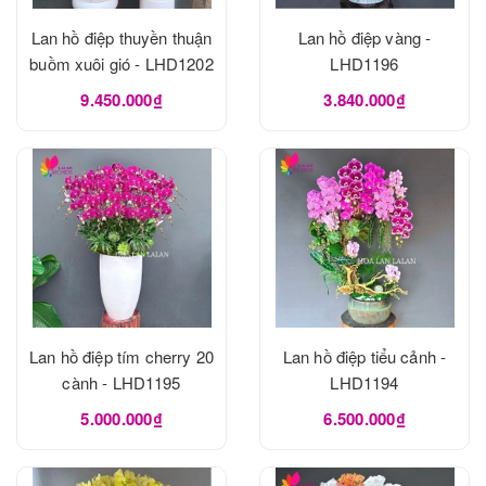
Lan hồ điệp thuyền thuận
Lan hồ điệp vàng -
buồm xuôi gió - LHD1202
LHD1196
9.450.000₫
3.840.000₫
Lan hồ điệp tím cherry 20
Lan hồ điệp tiểu cảnh -
cành - LHD1195
LHD1194
5.000.000₫
6.500.000₫