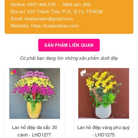
Hotline: 0937.866.579 - 0964.441.959
Địa chỉ: 220 Thành Thái, P.15, Q.10, TP.HCM
Email: hoalanlalan@gmail.com
Webside: https://hoalanlalan.com/
SẢN PHẨM LIÊN QUAN
Có phải bạn đang tìm những sản phẩm dưới đây
Lan hổ điệp đa sắc 30
Lan hồ điệp vàng phú quý
cành - LHD1277
- LHD1275