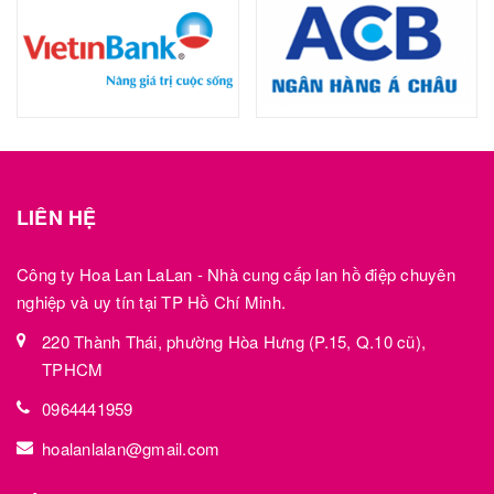
LIÊN HỆ
Công ty Hoa Lan LaLan - Nhà cung cấp lan hồ điệp chuyên
nghiệp và uy tín tại TP Hồ Chí Minh.
220 Thành Thái, phường Hòa Hưng (P.15, Q.10 cũ),
TPHCM
0964441959
hoalanlalan@gmail.com