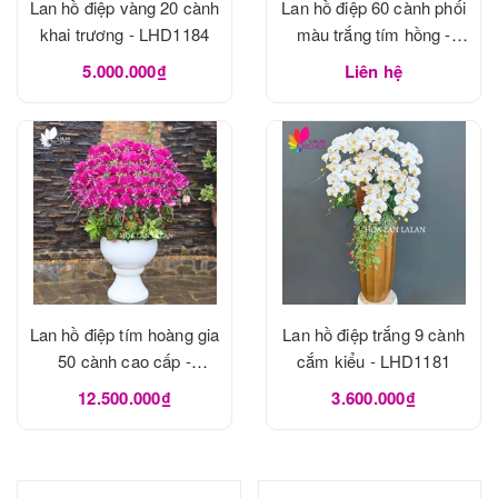
Lan hồ điệp vàng 20 cành
Lan hồ điệp 60 cành phối
khai trương - LHD1184
màu trắng tím hồng -
LHD1183
5.000.000₫
Liên hệ
Lan hồ điệp tím hoàng gia
Lan hồ điệp trắng 9 cành
50 cành cao cấp -
cắm kiểu - LHD1181
LHD1182
12.500.000₫
3.600.000₫