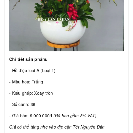
Chi tiết sản phẩm:
- Hồ điệp loại A (Loại 1)
- Màu hoa: Trắng
- Kiểu ghép: Xoay tròn
- Số cành: 36
- Giá bán: 9.000.000đ
(Đã bao gồm 8% VAT)
Giá có thể tăng nhẹ vào dịp cận Tết Nguyên Đán