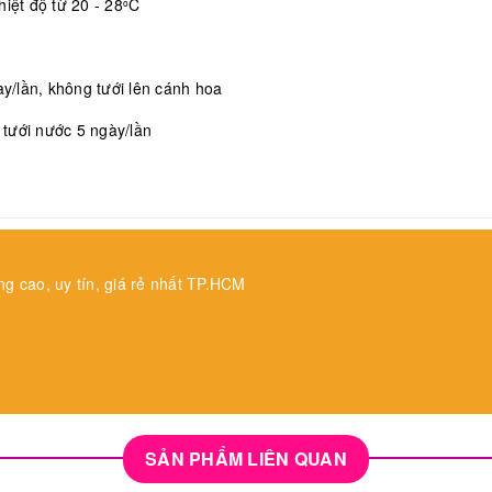
iệt độ từ 20 - 28
C
o
/lần, không tưới lên cánh hoa
, tưới nước 5 ngày/lần
ng cao, uy tín, giá rẻ nhất TP.HCM
SẢN PHẨM LIÊN QUAN