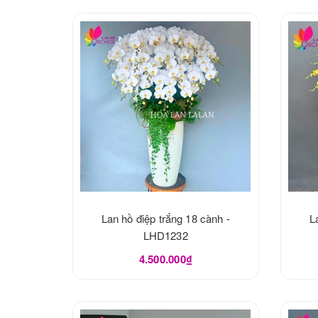
Lan hồ điệp trắng 18 cành -
L
LHD1232
4.500.000₫