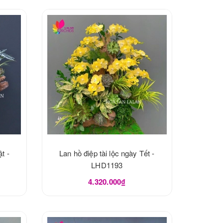
t -
Lan hồ điệp tài lộc ngày Tết -
LHD1193
4.320.000₫