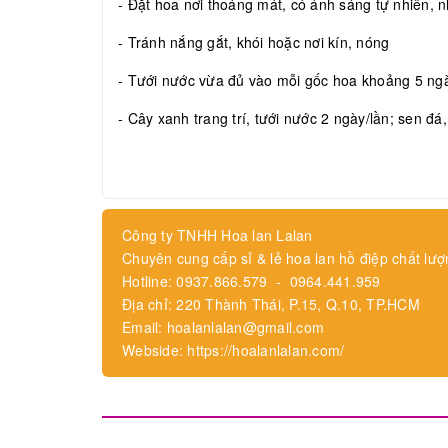
- Đặt hoa nơi thoáng mát, có ánh sáng tự nhiên, nh
- Tránh nắng gắt, khói hoặc nơi kín, nóng
- Tưới nước vừa đủ vào mỗi gốc hoa khoảng 5 ngày
- Cây xanh trang trí, tưới nước 2 ngày/lần; sen đá
Công ty TNHH Hoa lan Lalan
Chuyên cung cấp sỉ & lẻ hoa lan hồ điệp chất lượ
Hotline: 0937.866.579 - 0964.441.959
Địa chỉ: 220 Thành Thái, P.15, Q.10, TP.HCM
Email: hoalanlalan@gmail.com
Webside: https://hoalanlalan.com/