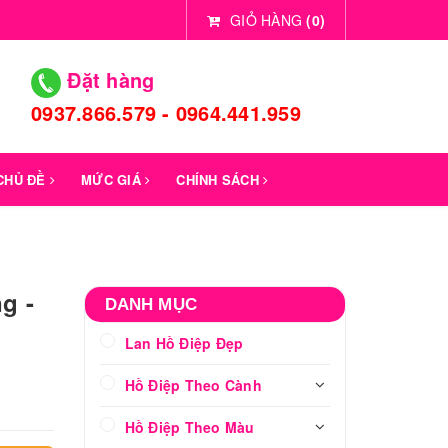
GIỎ HÀNG
(
0
)
Đặt hàng
0937.866.579 - 0964.441.959
 CHỦ ĐỀ
MỨC GIÁ
CHÍNH SÁCH
g -
DANH MỤC
Lan Hồ Điệp Đẹp
Hồ Điệp Theo Cành
Hồ Điệp Theo Màu