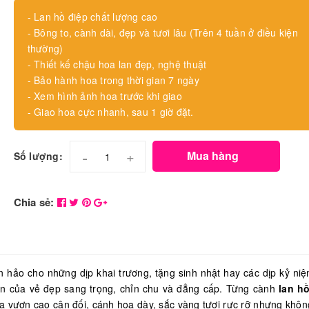
- Lan hồ điệp chất lượng cao
- Bông to, cành dài, đẹp và tươi lâu (Trên 4 tuần ở điều kiện
thường)
- Thiết kế chậu hoa lan đẹp, nghệ thuật
- Bảo hành hoa trong thời gian 7 ngày
- Xem hình ảnh hoa trước khi giao
- Giao hoa cực nhanh, sau 1 giờ đặt.
-
+
Mua hàng
Số lượng:
Chia sẻ:
 hảo cho những dịp khai trương, tặng sinh nhật hay các dịp kỷ niệ
ện của vẻ đẹp sang trọng, chỉn chu và đẳng cấp. Từng cành
lan h
a vươn cao cân đối, cánh hoa dày, sắc vàng tươi rực rỡ nhưng khôn