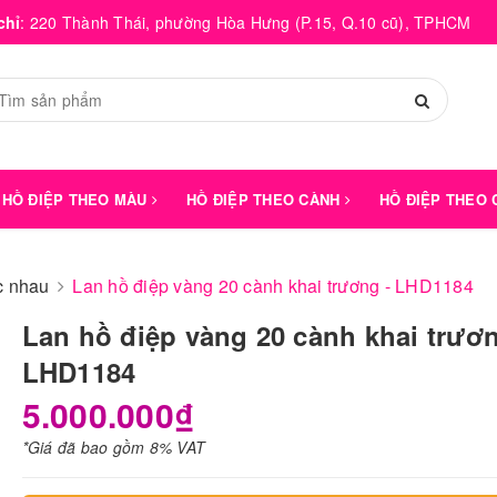
chỉ
:
220 Thành Thái, phường Hòa Hưng (P.15, Q.10 cũ), TPHCM
HỒ ĐIỆP THEO MÀU
HỒ ĐIỆP THEO CÀNH
HỒ ĐIỆP THEO
́c nhau
Lan hồ điệp vàng 20 cành khai trương - LHD1184
Lan hồ điệp vàng 20 cành khai trươn
LHD1184
5.000.000₫
*Giá đã bao gồm 8% VAT