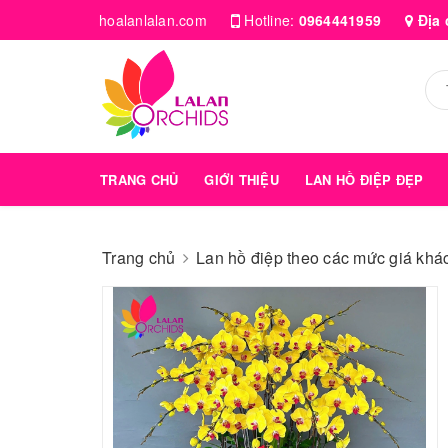
hoalanlalan.com
Hotline:
0964441959
Địa 
TRANG CHỦ
GIỚI THIỆU
LAN HỒ ĐIỆP ĐẸP
Trang chủ
Lan hồ điệp theo các mức giá kha