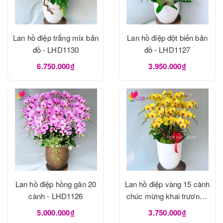
Lan hồ điệp trắng mix bản
Lan hồ điệp đột biến bản
đồ - LHD1130
đồ - LHD1127
6.750.000₫
3.950.000₫
Lan hồ điệp hồng gân 20
Lan hồ điệp vàng 15 cành
cành - LHD1126
chúc mừng khai trương -
LHD1125
5.000.000₫
3.750.000₫