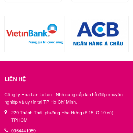
LIÊN HỆ
Công ty Hoa Lan LaLan - Nhà cung cấp lan hồ điệp chuyên
nghiệp và uy tín tại TP Hồ Chí Minh.
220 Thành Thái, phường Hòa Hưng (P.15, Q.10 cũ),
TPHCM
0964441959