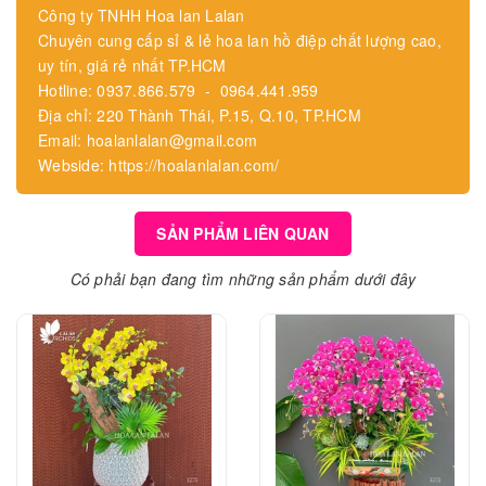
Công ty TNHH Hoa lan Lalan
Chuyên cung cấp sỉ & lẻ hoa lan hồ điệp chất lượng cao,
uy tín, giá rẻ nhất TP.HCM
Hotline: 0937.866.579 - 0964.441.959
Địa chỉ: 220 Thành Thái, P.15, Q.10, TP.HCM
Email: hoalanlalan@gmail.com
Webside: https://hoalanlalan.com/
SẢN PHẨM LIÊN QUAN
Có phải bạn đang tìm những sản phẩm dưới đây