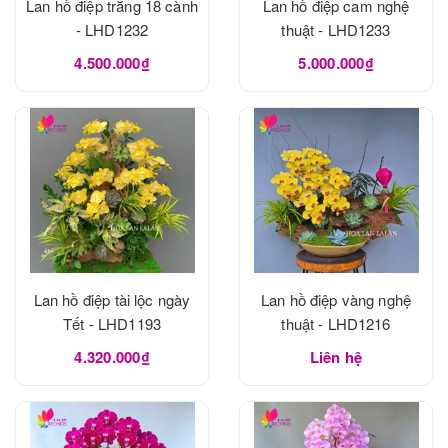
Lan hồ điệp trắng 18 cành
Lan hồ điệp cam nghệ
- LHD1232
thuật - LHD1233
4.500.000₫
5.000.000₫
Lan hồ điệp tài lộc ngày
Lan hồ điệp vàng nghệ
Tết - LHD1193
thuật - LHD1216
4.320.000₫
Liên hệ