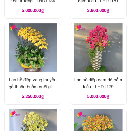
khai trương - LHD1184
cắm kiểu - LHD1181
5.000.000₫
3.600.000₫
Lan hồ điệp vàng thuyền
Lan hồ điệp cam đỏ cắm
gỗ thuận buồm xuôi gió -
kiểu - LHD1179
LHD1180
5.250.000₫
5.000.000₫