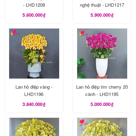
- LHD1208
nghệ thuật - LHD1217
5.600.000₫
5.900.000₫
Lan hồ điệp vàng -
Lan hồ điệp tím cherry 20
LHD1196
cành - LHD1195
3.840.000₫
5.000.000₫