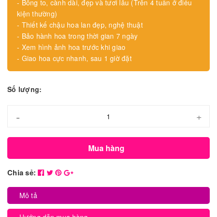
- Bông to, cành dài, đẹp và tươi lâu (Trên 4 tuần ở điều
kiện thường)
- Thiết kế chậu hoa lan đẹp, nghệ thuật
- Bảo hành hoa trong thời gian 7 ngày
- Xem hình ảnh hoa trước khi giao
- Giao hoa cực nhanh, sau 1 giờ đặt
Số lượng:
-
+
Mua hàng
Chia sẻ:
Mô tả