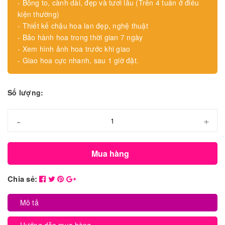
- Bông to, cành dài, đẹp và tươi lâu (Trên 4 tuần ở điều
kiện thường)
- Thiết kế chậu hoa lan đẹp, nghệ thuật
- Bảo hành hoa trong thời gian 7 ngày
- Xem hình ảnh hoa trước khi giao
- Giao hoa cực nhanh, sau 1 giờ đặt.
Số lượng:
-
+
Mua hàng
Chia sẻ:
Mô tả