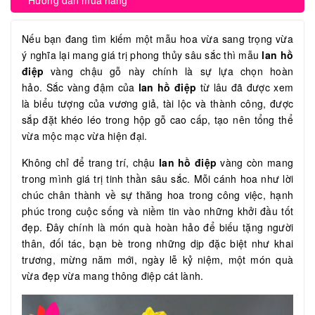
Hướng dẫn mua hàng
Nếu bạn đang tìm kiếm một mẫu hoa vừa sang trọng vừa
ý nghĩa lại mang giá trị phong thủy sâu sắc thì mẫu
lan hồ
điệp
vàng chậu gỗ này chính là sự lựa chọn hoàn
hảo. Sắc vàng đậm của
lan hồ điệp
từ lâu đã được xem
là biểu tượng của vương giả, tài lộc và thành công, được
sắp đặt khéo léo trong hộp gỗ cao cấp, tạo nên tổng thể
vừa mộc mạc vừa hiện đại.
Không chỉ để trang trí, chậu
lan hồ điệp
vàng còn mang
trong mình giá trị tinh thần sâu sắc. Mỗi cánh hoa như lời
chúc chân thành về sự thăng hoa trong công việc, hạnh
phúc trong cuộc sống và niềm tin vào những khởi đầu tốt
đẹp. Đây chính là món quà hoàn hảo để biếu tặng người
thân, đối tác, bạn bè trong những dịp đặc biệt như khai
trương, mừng năm mới, ngày lễ kỷ niệm, một món quà
vừa đẹp vừa mang thông điệp cát lành.