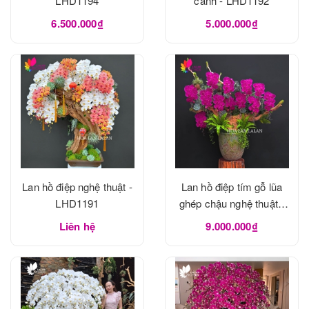
LHD1194
cành - LHD1192
6.500.000₫
5.000.000₫
Lan hồ điệp nghệ thuật -
Lan hồ điệp tím gỗ lũa
LHD1191
ghép chậu nghệ thuật -
LHD1190
Liên hệ
9.000.000₫