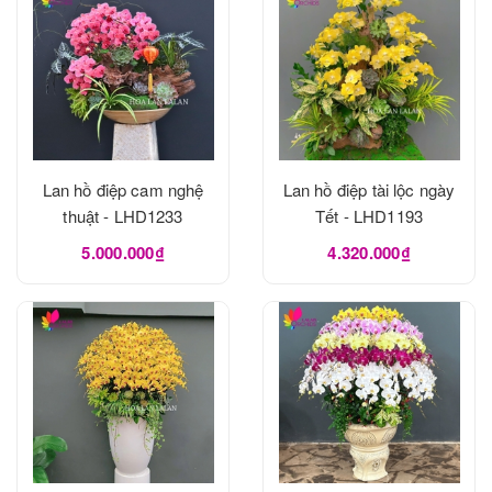
Lan hồ điệp cam nghệ
Lan hồ điệp tài lộc ngày
thuật - LHD1233
Tết - LHD1193
5.000.000₫
4.320.000₫