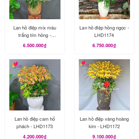
Lan hồ điệp mix màu
Lan hồ điệp hồng ngọc -
trắng tím hồng -
LHD1174
LHD1175
6.500.000₫
6.750.000₫
Lan hồ điệp cam hổ
Lan hồ điệp vàng hoàng
phách - LHD1173
kim - LHD1172
4.200.000₫
9.100.000₫