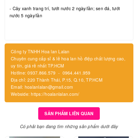
- Cây xanh trang trí, tưới nước 2 ngày/lần; sen đá, tưới
nước 5 ngày/lần
Công ty TNHH Hoa lan Lalan
Chuyên cung cấp sỉ & lẻ hoa lan hồ điệp chất lượng cao,
uy tín, giá rẻ nhất TP.HCM
Hotline: 0937.866.579 - 0964.441.959
Địa chỉ: 220 Thành Thái, P.15, Q.10, TP.HCM
Email: hoalanlalan@gmail.com
Webside: https://hoalanlalan.com/
SẢN PHẨM LIÊN QUAN
Có phải bạn đang tìm những sản phẩm dưới đây