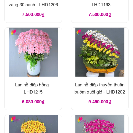
vàng 30 cành - LHD1206
- LHD1193
7.500.000₫
7.500.000₫
Lan hồ điệp hồng -
Lan hồ điệp thuyền thuận
LHD1215
buồm xuôi gió - LHD1202
6.080.000₫
9.450.000₫