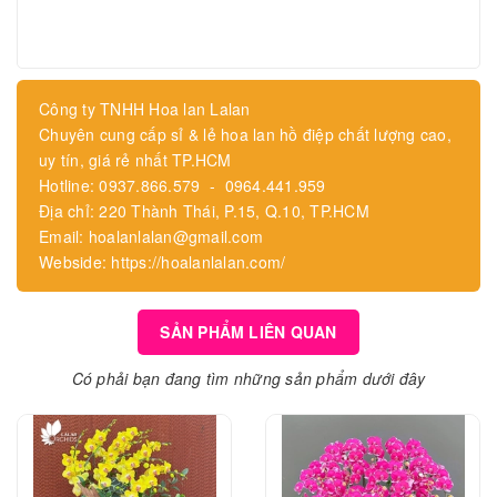
Công ty TNHH Hoa lan Lalan
Chuyên cung cấp sỉ & lẻ hoa lan hồ điệp chất lượng cao,
uy tín, giá rẻ nhất TP.HCM
Hotline: 0937.866.579 - 0964.441.959
Địa chỉ: 220 Thành Thái, P.15, Q.10, TP.HCM
Email: hoalanlalan@gmail.com
Webside: https://hoalanlalan.com/
SẢN PHẨM LIÊN QUAN
Có phải bạn đang tìm những sản phẩm dưới đây