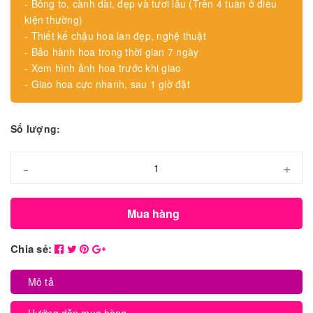
- Bông to, cành dài, đẹp và tươi lâu (Trên 4 tuần ở điều
kiện thường)
- Thiết kế chậu hoa lan đẹp, nghệ thuật
- Bảo hành hoa trong thời gian 7 ngày
- Xem hình ảnh hoa trước khi giao
- Giao hoa cực nhanh, sau 1 giờ đặt
Số lượng:
-
+
Mua hàng
Chia sẻ:
Mô tả