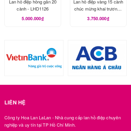
Lan hồ điệp hồng gân 20
Lan hồ điệp vàng 15 cành
cành - LHD1126
chúc mừng khai trương -
LHD1125
5.000.000₫
3.750.000₫
LIÊN HỆ
Công ty Hoa Lan LaLan - Nhà cung cấp lan hồ điệp chuyên
nghiệp và uy tín tại TP Hồ Chí Minh.