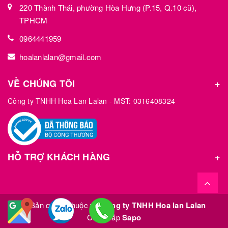
220 Thành Thái, phường Hòa Hưng (P.15, Q.10 cũ),
TPHCM
0964441959
hoalanlalan@gmail.com
VỀ CHÚNG TÔI
Công ty TNHH Hoa Lan Lalan - MST: 0316408324
HỖ TRỢ KHÁCH HÀNG
© Bản quyền thuộc về
Công ty TNHH Hoa lan Lalan
Cung cấp
Sapo