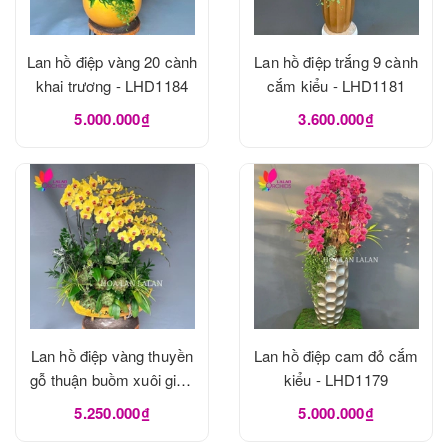
Lan hồ điệp vàng 20 cành
Lan hồ điệp trắng 9 cành
khai trương - LHD1184
cắm kiểu - LHD1181
5.000.000₫
3.600.000₫
Lan hồ điệp vàng thuyền
Lan hồ điệp cam đỏ cắm
gỗ thuận buồm xuôi gió -
kiểu - LHD1179
LHD1180
5.250.000₫
5.000.000₫