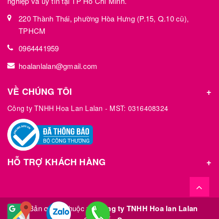
nghiệp và uy tín tại TP Hồ Chí Minh.
220 Thành Thái, phường Hòa Hưng (P.15, Q.10 cũ),
TPHCM
0964441959
hoalanlalan@gmail.com
VỀ CHÚNG TÔI
Công ty TNHH Hoa Lan Lalan - MST: 0316408324
HỖ TRỢ KHÁCH HÀNG
© Bản quyền thuộc về
Công ty TNHH Hoa lan Lalan