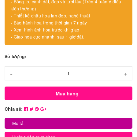
- Bông to, cành dài, đẹp và tươi lâu (Trên 4 tuần ở điều
kiện thường)
- Thiết kế chậu hoa lan đẹp, nghệ thuật
- Bảo hành hoa trong thời gian 7 ngày
- Xem hình ảnh hoa trước khi giao
- Giao hoa cực nhanh, sau 1 giờ đặt.
Số lượng:
-
+
Mua hàng
Chia sẻ:
Mô tả