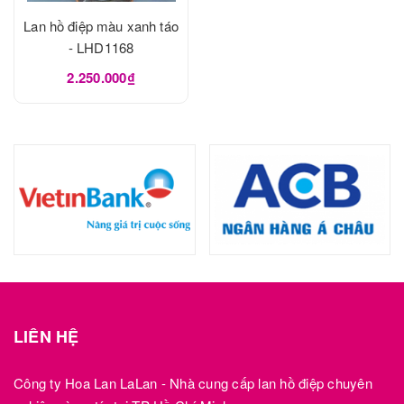
Lan hồ điệp màu xanh táo
- LHD1168
2.250.000₫
LIÊN HỆ
Công ty Hoa Lan LaLan - Nhà cung cấp lan hồ điệp chuyên