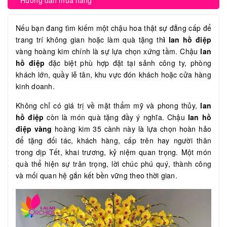
Hướng dẫn mua hàng
Nếu bạn đang tìm kiếm một chậu hoa thật sự đẳng cấp để
trang trí không gian hoặc làm quà tặng th
ì lan hồ điệp
vàng hoàng kim chính là sự lựa chọn xứng tầm. Chậu
lan
hồ điệp
đặc biệt phù hợp đặt tại sảnh công ty, phòng
khách lớn, quầy lễ tân, khu vực đón khách hoặc cửa hàng
kinh doanh.
Không chỉ có giá trị về mặt thẩm mỹ và phong thủy,
lan
hồ điệp
còn là món quà tặng đầy ý nghĩa. Chậu
lan hồ
điệp vàng
hoàng kim 35 cành này là lựa chọn hoàn hảo
để tặng đối tác, khách hàng, cấp trên hay người thân
trong dịp Tết, khai trương, kỷ niệm quan trọng. Một món
quà thể hiện sự trân trọng, lời chúc phú quý, thành công
và mối quan hệ gắn kết bền vững theo thời gian.