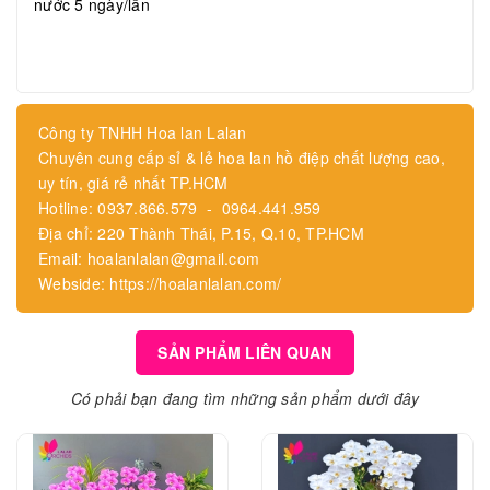
nước 5 ngày/lần
Công ty TNHH Hoa lan Lalan
Chuyên cung cấp sỉ & lẻ hoa lan hồ điệp chất lượng cao,
uy tín, giá rẻ nhất TP.HCM
Hotline: 0937.866.579 - 0964.441.959
Địa chỉ: 220 Thành Thái, P.15, Q.10, TP.HCM
Email: hoalanlalan@gmail.com
Webside: https://hoalanlalan.com/
SẢN PHẨM LIÊN QUAN
Có phải bạn đang tìm những sản phẩm dưới đây