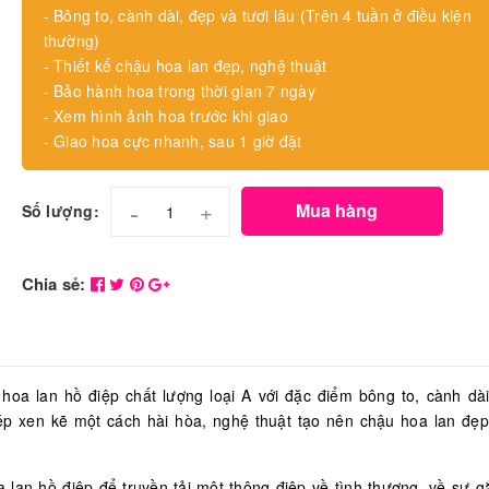
- Bông to, cành dài, đẹp và tươi lâu (Trên 4 tuần ở điều kiện
thường)
- Thiết kế chậu hoa lan đẹp, nghệ thuật
- Bảo hành hoa trong thời gian 7 ngày
- Xem hình ảnh hoa trước khi giao
- Giao hoa cực nhanh, sau 1 giờ đặt
-
+
Mua hàng
Số lượng:
Chia sẻ:
 hoa lan hồ điệp chất lượng loại A với đặc điểm bông to, cành dài
p xen kẽ một cách hài hòa, nghệ thuật tạo nên chậu hoa lan đẹ
n hồ điệp để truyền tải một thông điệp về tình thương, về sự gắ