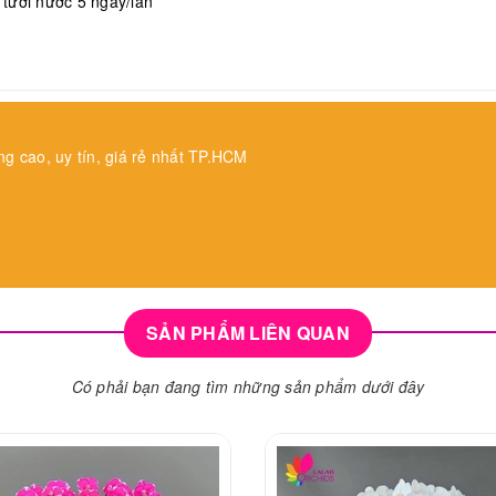
, tưới nước 5 ngày/lần
ng cao, uy tín, giá rẻ nhất TP.HCM
SẢN PHẨM LIÊN QUAN
Có phải bạn đang tìm những sản phẩm dưới đây