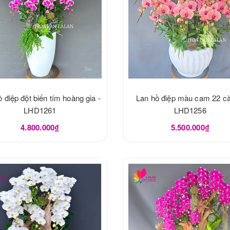
 điệp đột biến tím hoàng gia -
Lan hồ điệp màu cam 22 cà
LHD1261
LHD1256
4.800.000₫
5.500.000₫