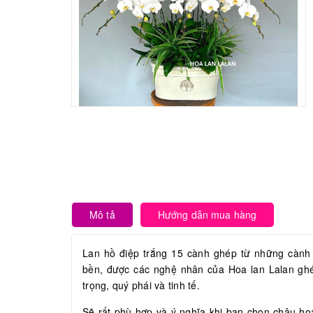
Mô tả
Hướng dẫn mua hàng
Lan hồ điệp trắng 15 cành ghép từ những cành
bền, được các nghệ nhân của Hoa lan Lalan ghé
trọng, quý phái và tinh tế.
Sẽ rất phù hợp và ý nghĩa khi bạn chọn chậu hoa la