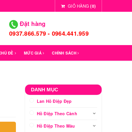
GIỎ HÀNG
(
0
)
Đặt hàng
0937.866.579 - 0964.441.959
 CHỦ ĐỀ
MỨC GIÁ
CHÍNH SÁCH
DANH MỤC
Lan Hồ Điệp Đẹp
Hồ Điệp Theo Cành
Hồ Điệp Theo Màu