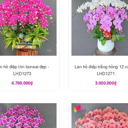
n hồ điệp tím bonsai đẹp -
Lan hồ điệp trắng hồng 12 c
LHD1273
LHD1271
4.760.000₫
3.000.000₫