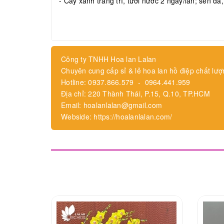
- Cây xanh trang trí, tưới nước 2 ngày/lần; sen đá
Công ty TNHH Hoa lan Lalan
Chuyên cung cấp sỉ & lẻ hoa lan hồ điệp chất lượ
Hotline: 0937.866.579 - 0964.441.959
Địa chỉ: 220 Thành Thái, P.15, Q.10, TP.HCM
Email: hoalanlalan@gmail.com
Webside: https://hoalanlalan.com/