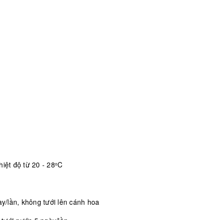
iệt độ từ 20 - 28
C
o
/lần, không tưới lên cánh hoa