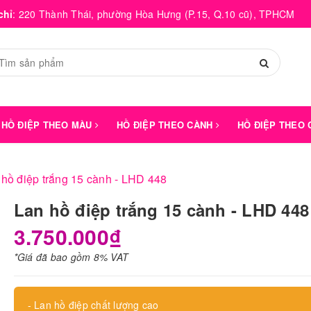
chỉ
:
220 Thành Thái, phường Hòa Hưng (P.15, Q.10 cũ), TPHCM
HỒ ĐIỆP THEO MÀU
HỒ ĐIỆP THEO CÀNH
HỒ ĐIỆP THEO
hồ điệp trắng 15 cành - LHD 448
Lan hồ điệp trắng 15 cành - LHD 448
3.750.000₫
*Giá đã bao gồm 8% VAT
- Lan hồ điệp chất lượng cao