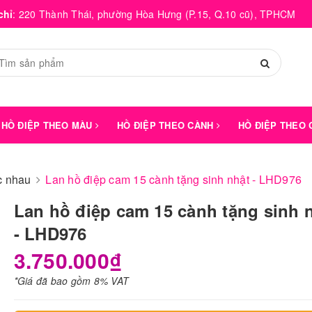
chỉ
:
220 Thành Thái, phường Hòa Hưng (P.15, Q.10 cũ), TPHCM
HỒ ĐIỆP THEO MÀU
HỒ ĐIỆP THEO CÀNH
HỒ ĐIỆP THEO
́c nhau
Lan hồ điệp cam 15 cành tặng sinh nhật - LHD976
Lan hồ điệp cam 15 cành tặng sinh 
- LHD976
3.750.000₫
*Giá đã bao gồm 8% VAT