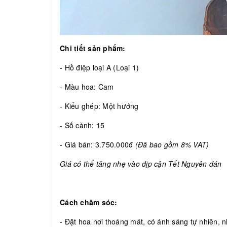
Chi tiết sản phẩm:
- Hồ điệp loại A (Loại 1)
- Màu hoa: Cam
- Kiểu ghép: Một hướng
- Số cành: 15
- Giá bán: 3.750.000đ
(Đã bao gồm 8% VAT)
Giá có thể tăng nhẹ vào dịp cận Tết Nguyên đán
Cách chăm sóc:
- Đặt hoa nơi thoáng mát, có ánh sáng tự nhiên, nh