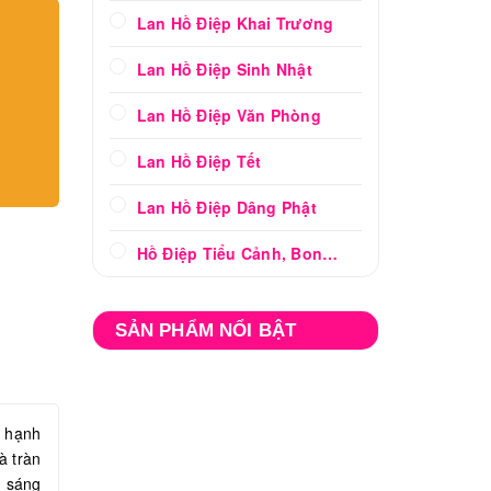
Lan Hồ Điệp Khai Trương
Lan Hồ Điệp Sinh Nhật
Lan Hồ Điệp Văn Phòng
Lan Hồ Điệp Tết
Lan Hồ Điệp Dâng Phật
Hồ Điệp Tiểu Cảnh, Bonsai
SẢN PHẨM NỔI BẬT
à hạnh
à tràn
m sáng