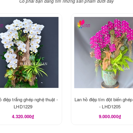
Có phải bạn đang tìm những sản phẩm dưới đây
ồ điệp trắng ghép nghệ thuật -
Lan hồ điệp tím đột biến ghép
LHD1229
- LHD1205
4.320.000₫
9.000.000₫