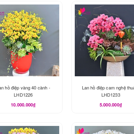
an hồ điệp vàng 40 cành -
Lan hồ điệp cam nghệ thuậ
LHD1226
LHD1233
10.000.000₫
5.000.000₫