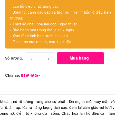
- Lan hồ điệp chất lượng cao
- Bông to, cành dài, đẹp và tươi lâu (Trên 4 tuần ở điều kiện
thường)
- Thiết kế chậu hoa lan đẹp, nghệ thuật
- Bảo hành hoa trong thời gian 7 ngày
- Xem hình ảnh hoa trước khi giao
- Giao hoa cực nhanh, sau 1 giờ đặt.
-
+
Mua hàng
Số lượng:
Chia sẻ:
 khoắn, nở rộ tượng trưng cho sự phát triển mạnh mẽ, may mắn v
 rỡ, ấm áp, tỏa ra năng lượng tích cực, đem lại cảm giác vui tươi v
 bung nở, điểm tô không gian sống. Chậu hoa lan hồ điệp cam là