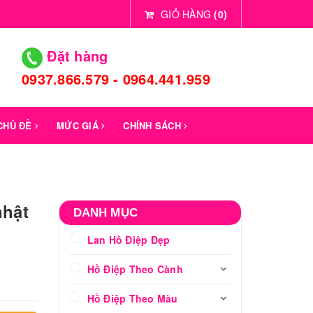
GIỎ HÀNG
(
0
)
Đặt hàng
0937.866.579 - 0964.441.959
 CHỦ ĐỀ
MỨC GIÁ
CHÍNH SÁCH
nhật
DANH MỤC
Lan Hồ Điệp Đẹp
Hồ Điệp Theo Cành
Hồ Điệp Theo Màu