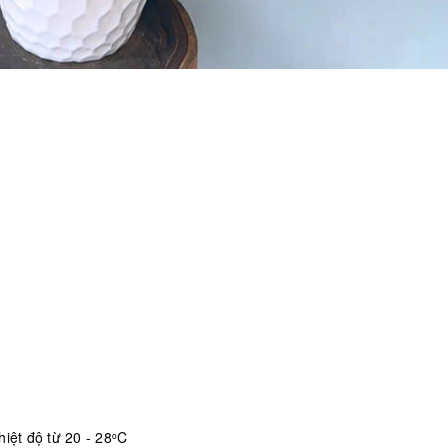
iệt độ từ 20 - 28
C
o