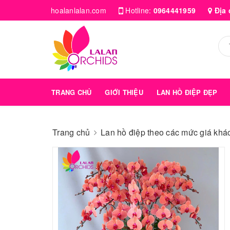
hoalanlalan.com
Hotline:
0964441959
Địa 
TRANG CHỦ
GIỚI THIỆU
LAN HỒ ĐIỆP ĐẸP
Trang chủ
Lan hồ điệp theo các mức giá kha