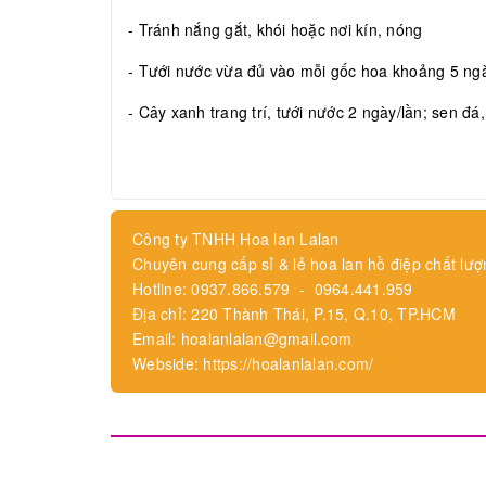
- Tránh nắng gắt, khói hoặc nơi kín, nóng
- Tưới nước vừa đủ vào mỗi gốc hoa khoảng 5 ngày
- Cây xanh trang trí, tưới nước 2 ngày/lần; sen đá
Công ty TNHH Hoa lan Lalan
Chuyên cung cấp sỉ & lẻ hoa lan hồ điệp chất lượ
Hotline: 0937.866.579 - 0964.441.959
Địa chỉ: 220 Thành Thái, P.15, Q.10, TP.HCM
Email: hoalanlalan@gmail.com
Webside: https://hoalanlalan.com/