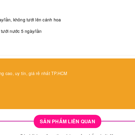
/lần, không tưới lên cánh hoa
, tưới nước 5 ngày/lần
ng cao, uy tín, giá rẻ nhất TP.HCM
SẢN PHẨM LIÊN QUAN