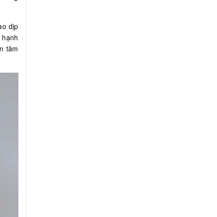
ào dịp
à hạnh
an tâm