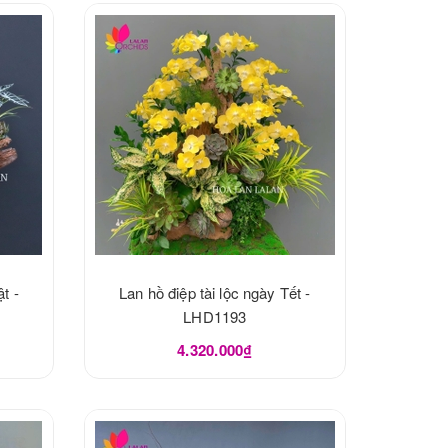
t -
Lan hồ điệp tài lộc ngày Tết -
LHD1193
4.320.000₫