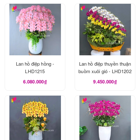
Lan hồ điệp hồng -
Lan hồ điệp thuyền thuận
LHD1215
buồm xuôi gió - LHD1202
6.080.000₫
9.450.000₫