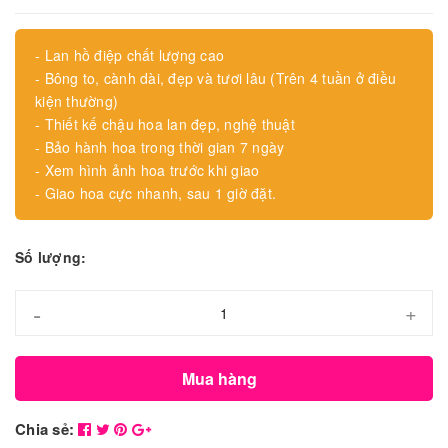
- Lan hồ điệp chất lượng cao
- Bông to, cành dài, đẹp và tươi lâu (Trên 4 tuần ở điều
kiện thường)
- Thiết kế chậu hoa lan đẹp, nghệ thuật
- Bảo hành hoa trong thời gian 7 ngày
- Xem hình ảnh hoa trước khi giao
- Giao hoa cực nhanh, sau 1 giờ đặt.
Số lượng:
-
+
Mua hàng
Chia sẻ: