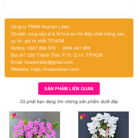
Công ty TNHH Hoa lan Lalan
Chuyên cung cấp sỉ & lẻ hoa lan hồ điệp chất lượng cao,
uy tín, giá rẻ nhất TP.HCM
Hotline: 0937.866.579 - 0964.441.959
Địa chỉ: 220 Thành Thái, P.15, Q.10, TP.HCM
Email: hoalanlalan@gmail.com
Webside: https://hoalanlalan.com/
SẢN PHẨM LIÊN QUAN
Có phải bạn đang tìm những sản phẩm dưới đây