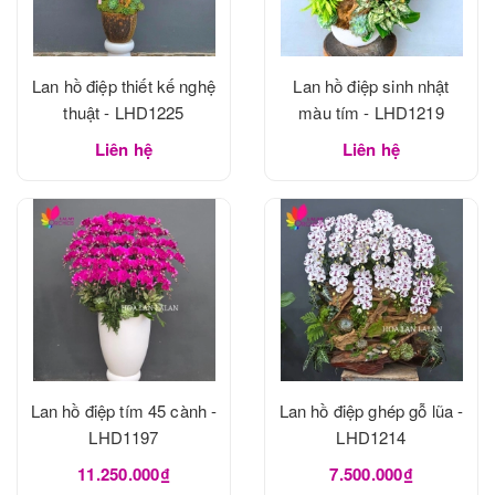
Lan hồ điệp thiết kế nghệ
Lan hồ điệp sinh nhật
thuật - LHD1225
màu tím - LHD1219
Liên hệ
Liên hệ
Lan hồ điệp tím 45 cành -
Lan hồ điệp ghép gỗ lũa -
LHD1197
LHD1214
11.250.000₫
7.500.000₫