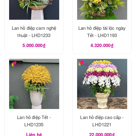
Lan hồ điệp cam nghệ
Lan hồ điệp tài lộc ngày
thuật - LHD1233
Tết - LHD1193
5.000.000₫
4.320.000₫
Lan hồ điệp Tết -
Lan hồ điệp cao cấp -
LHD1235
LHD1221
Liên hệ
22.000.000₫