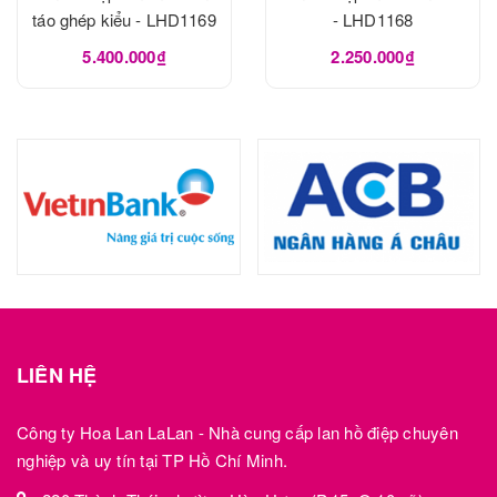
táo ghép kiểu - LHD1169
- LHD1168
5.400.000₫
2.250.000₫
LIÊN HỆ
Công ty Hoa Lan LaLan - Nhà cung cấp lan hồ điệp chuyên
nghiệp và uy tín tại TP Hồ Chí Minh.