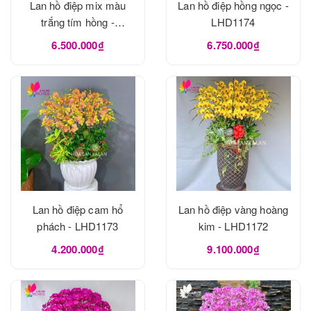
Lan hồ điệp mix màu
Lan hồ điệp hồng ngọc -
trắng tím hồng -
LHD1174
LHD1175
6.500.000₫
6.750.000₫
Lan hồ điệp cam hổ
Lan hồ điệp vàng hoàng
phách - LHD1173
kim - LHD1172
4.200.000₫
9.100.000₫