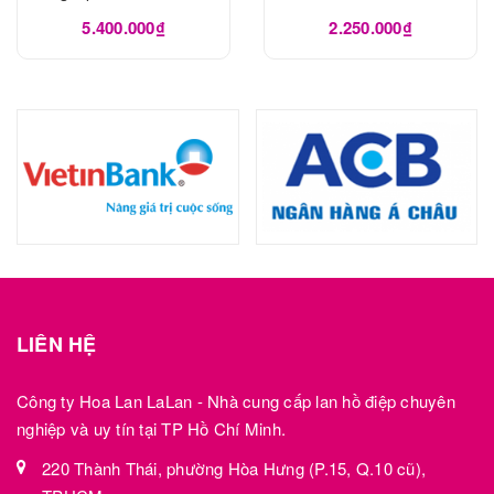
5.400.000₫
2.250.000₫
LIÊN HỆ
Công ty Hoa Lan LaLan - Nhà cung cấp lan hồ điệp chuyên
nghiệp và uy tín tại TP Hồ Chí Minh.
220 Thành Thái, phường Hòa Hưng (P.15, Q.10 cũ),