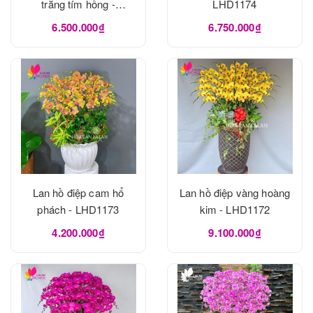
trắng tím hồng -
LHD1174
LHD1175
6.500.000₫
6.750.000₫
Lan hồ điệp cam hổ
Lan hồ điệp vàng hoàng
phách - LHD1173
kim - LHD1172
4.200.000₫
9.100.000₫