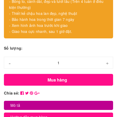
- Bông to, cành dài, đẹp và tươi lâu (Trên 4 tuần ở điều
kiện thường)
- Thiết kế chậu hoa lan đẹp, nghệ thuật
- Bảo hành hoa trong thời gian 7 ngày
- Xem hình ảnh hoa trước khi giao
- Giao hoa cực nhanh, sau 1 giờ đặt.
Số lượng:
-
+
Mua hàng
Chia sẻ:
Mô tả