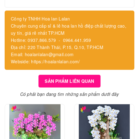
Công ty TNHH Hoa lan Lalan
Chuyên cung cấp sỉ & lẻ hoa lan hồ điệp chất lượng cao,
uy tín, giá rẻ nhất TP.HCM
Hotline: 0937.866.579 - 0964.441.959
Địa chỉ: 220 Thành Thái, P.15, Q.10, TP.HCM
Email: hoalanlalan@gmail.com
Webside: https://hoalanlalan.com/
SẢN PHẨM LIÊN QUAN
Có phải bạn đang tìm những sản phẩm dưới đây