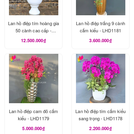
Lan hồ điệp tím hoàng gia
Lan hồ điệp trắng 9 cành
50 cành cao cấp -
cắm kiểu - LHD1181
LHD1182
12.500.000₫
3.600.000₫
Lan hồ điệp cam đỏ cắm
Lan hồ điệp tím cắm kiểu
kiểu - LHD1179
sang trọng - LHD1178
5.000.000₫
2.200.000₫