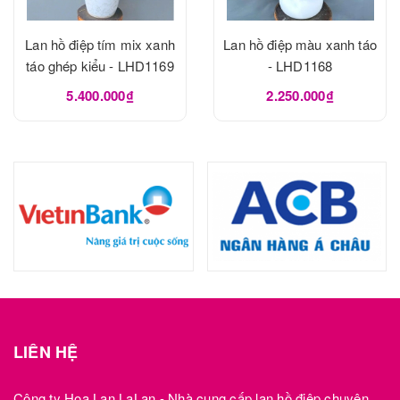
Lan hồ điệp tím mix xanh
Lan hồ điệp màu xanh táo
táo ghép kiểu - LHD1169
- LHD1168
5.400.000₫
2.250.000₫
LIÊN HỆ
Công ty Hoa Lan LaLan - Nhà cung cấp lan hồ điệp chuyên