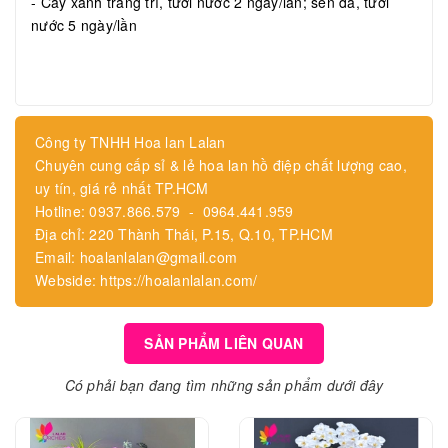
- Cây xanh trang trí, tưới nước 2 ngày/lần; sen đá, tưới
nước 5 ngày/lần
Công ty TNHH Hoa lan Lalan
Chuyên cung cấp sỉ & lẻ hoa lan hồ điệp chất lượng cao,
uy tín, giá rẻ nhất TP.HCM
Hotline: 0937.866.579 - 0964.441.959
Địa chỉ: 220 Thành Thái, P.15, Q.10, TP.HCM
Email: hoalanlalan@gmail.com
Webside: https://hoalanlalan.com/
SẢN PHẨM LIÊN QUAN
Có phải bạn đang tìm những sản phẩm dưới đây