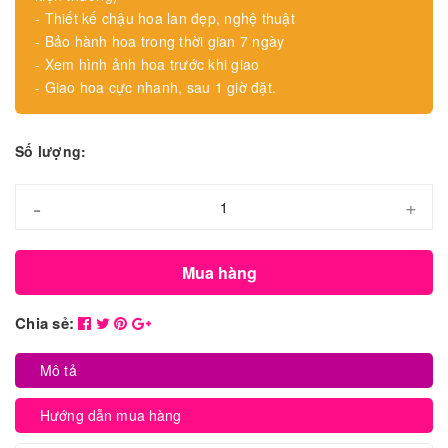
- Thiết kế chậu hoa lan đẹp, nghệ thuật
- Bảo hành hoa trong thời gian 7 ngày
- Xem hình ảnh hoa trước khi giao
- Giao hoa cực nhanh, sau 1 giờ đặt.
Số lượng:
-
+
Mua hàng
Chia sẻ:
Mô tả
Hướng dẫn mua hàng