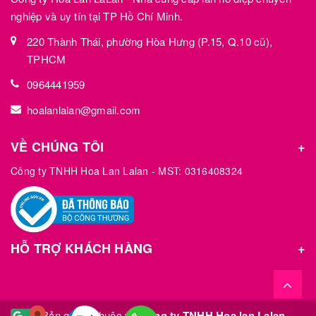
nghiệp và uy tín tại TP Hồ Chí Minh.
220 Thành Thái, phường Hòa Hưng (P.15, Q.10 cũ),
TPHCM
0964441959
hoalanlalan@gmail.com
VỀ CHÚNG TÔI
Công ty TNHH Hoa Lan Lalan - MST: 0316408324
HỖ TRỢ KHÁCH HÀNG
© Bản quyền thuộc về
Công ty TNHH Hoa lan Lalan