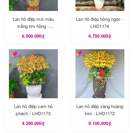
Lan hồ điệp mix màu
Lan hồ điệp hồng ngọc -
trắng tím hồng -
LHD1174
LHD1175
6.500.000₫
6.750.000₫
Lan hồ điệp cam hổ
Lan hồ điệp vàng hoàng
phách - LHD1173
kim - LHD1172
4.200.000₫
9.100.000₫