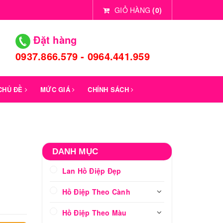
GIỎ HÀNG
(
0
)
Đặt hàng
0937.866.579 - 0964.441.959
 CHỦ ĐỀ
MỨC GIÁ
CHÍNH SÁCH
DANH MỤC
Lan Hồ Điệp Đẹp
Hồ Điệp Theo Cành
Hồ Điệp Theo Màu