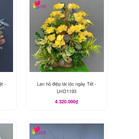
t -
Lan hồ điệp tài lộc ngày Tết -
LHD1193
4.320.000₫