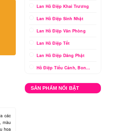
Lan Hồ Điệp Khai Trương
Lan Hồ Điệp Sinh Nhật
Lan Hồ Điệp Văn Phòng
Lan Hồ Điệp Tết
Lan Hồ Điệp Dâng Phật
Hồ Điệp Tiểu Cảnh, Bonsai
SẢN PHẨM NỔI BẬT
ữa các
t, màu
ậu hoa