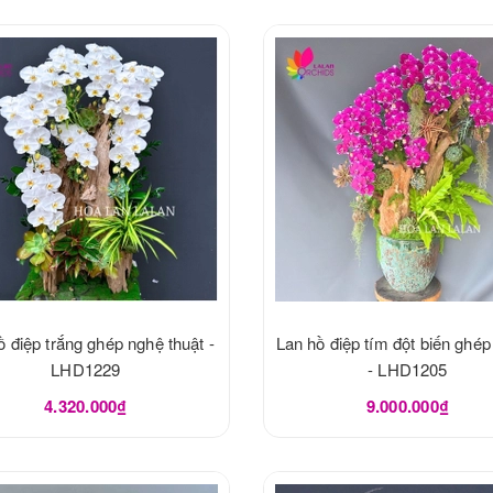
ồ điệp trắng ghép nghệ thuật -
Lan hồ điệp tím đột biến ghép
LHD1229
- LHD1205
4.320.000₫
9.000.000₫