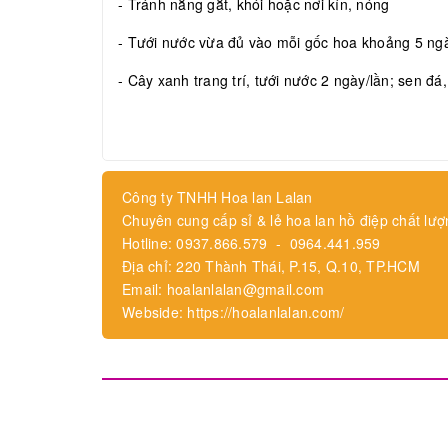
- Tránh nắng gắt, khói hoặc nơi kín, nóng
- Tưới nước vừa đủ vào mỗi gốc hoa khoảng 5 ngày
- Cây xanh trang trí, tưới nước 2 ngày/lần; sen đá
Công ty TNHH Hoa lan Lalan
Chuyên cung cấp sỉ & lẻ hoa lan hồ điệp chất lượ
Hotline: 0937.866.579 - 0964.441.959
Địa chỉ: 220 Thành Thái, P.15, Q.10, TP.HCM
Email: hoalanlalan@gmail.com
Webside: https://hoalanlalan.com/