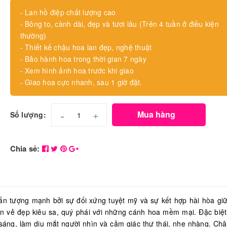
- Lan hồ điệp chất lượng cao
- Bông to, cành dài, đẹp và tươi lâu (Trên 4 tuần ở điều kiện
thường)
- Thiết kế chậu hoa lan đẹp, nghệ thuật
- Bảo hành hoa trong thời gian 7 ngày
- Xem hình ảnh hoa trước khi giao
- Giao hoa cực nhanh, sau 1 giờ đặt.
-
+
Mua hàng
Số lượng:
Chia sẻ:
n tượng mạnh bởi sự đối xứng tuyệt mỹ và sự kết hợp hài hòa gi
lên vẻ đẹp kiêu sa, quý phái với những cánh hoa mềm mại. Đặc biệ
sáng, làm dịu mắt người nhìn và cảm giác thư thái, nhẹ nhàng. Ch