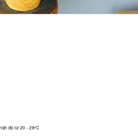
iệt độ từ 20 - 28
C
o