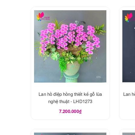
Lan hồ điệp hồng thiết kế gỗ lũa
Lan h
nghệ thuật - LHD1273
7.200.000₫