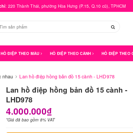
chỉ
:
220 Thành Thái, phường Hòa Hưng (P.15, Q.10 cũ), TPHCM
HỒ ĐIỆP THEO MÀU
HỒ ĐIỆP THEO CÀNH
HỒ ĐIỆP THEO
́c nhau
Lan hồ điệp hồng bản đồ 15 cành - LHD978
Lan hồ điệp hồng bản đồ 15 cành -
LHD978
4.000.000₫
*Giá đã bao gồm 8% VAT