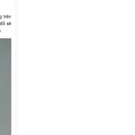
g trên
 đồ sẽ
n.