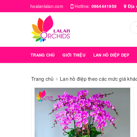
hoalanlalan.com
Hotline:
0964441959
Địa 
TRANG CHỦ
GIỚI THIỆU
LAN HỒ ĐIỆP ĐẸP
Trang chủ
Lan hồ điệp theo các mức giá kha