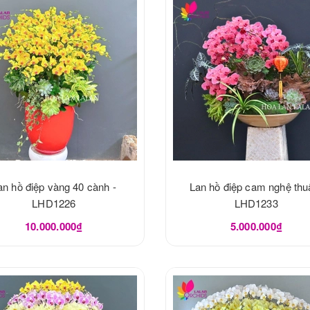
an hồ điệp vàng 40 cành -
Lan hồ điệp cam nghệ thuậ
LHD1226
LHD1233
10.000.000₫
5.000.000₫