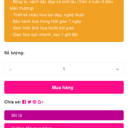
- Bông to, cành dài, đẹp và tươi lâu (Trên 4 tuần ở điều
kiện thường)
- Thiết kế chậu hoa lan đẹp, nghệ thuật
- Bảo hành hoa trong thời gian 7 ngày
- Xem hình ảnh hoa trước khi giao
- Giao hoa cực nhanh, sau 1 giờ đặt.
Số lượng:
-
+
Mua hàng
Chia sẻ:
Mô tả