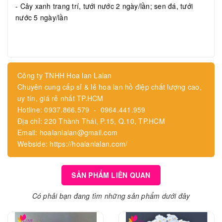
- Cây xanh trang trí, tưới nước 2 ngày/lần; sen đá, tưới
nước 5 ngày/lần
Công ty TNHH Hoa lan Lalan
Chuyên cung cấp sỉ & lẻ hoa lan hồ điệp chất lượng cao,
uy tín, giá rẻ nhất TP.HCM
Hotline: 0937.866.579 - 0964.441.959
Địa chỉ: 220 Thành Thái, P.15, Q.10, TP.HCM
Email: hoalanlalan@gmail.com
Webside: https://hoalanlalan.com/
SẢN PHẨM LIÊN QUAN
Có phải bạn đang tìm những sản phẩm dưới đây