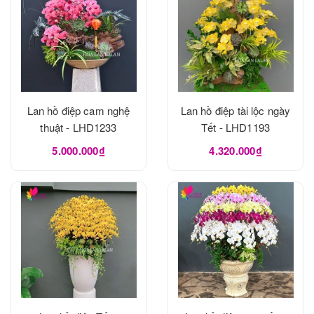
Lan hồ điệp cam nghệ
Lan hồ điệp tài lộc ngày
thuật - LHD1233
Tết - LHD1193
5.000.000₫
4.320.000₫