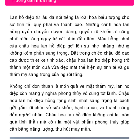
Hướng dẫn mua hàng
Lan hồ điệp từ lâu đã nổi tiếng là loài hoa biểu tượng cho
sự tinh tế, quý phái và thanh cao. Những cánh hoa lan
hồng uyển chuyển duyên dáng, quyến rũ khiến ai cũng
phải xiêu lòng ngay từ cái nhìn đầu tiên. Màu hồng nhạt
của chậu hoa lan hồ điệp gợi lên sự nhẹ nhàng nhưng
không kém phần sang trọng. Đặt trong chiếc chậu đỏ cao
cấp được thiết kế tinh xảo, chậu hoa lan hồ điệp hồng trở
thành một món quà vừa đẹp mắt thể hiện sự tinh tế và gu
thẩm mỹ sang trọng của người tặng.
Không chỉ đơn thuần là món quà về mặt thẩm mỹ, lan hồ
điệp còn mang ý nghĩa phong thủy vô cùng tốt lành. Chậu
hoa lan hồ điệp hồng tặng sinh nhật sang trọng là cách
gửi gắm lời chúc về sức khỏe, hạnh phúc, và thành công
đến người nhận. Chậu hoa lan hồ điệp không chỉ là món
quà tinh thần mà còn là một vật phẩm phong thủy giúp
cân bằng năng lượng, thu hút may mắn.