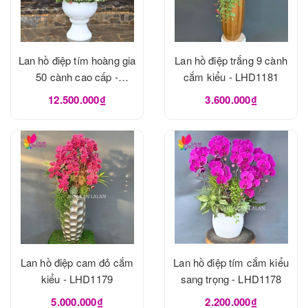
Lan hồ điệp tím hoàng gia
Lan hồ điệp trắng 9 cành
50 cành cao cấp -
cắm kiểu - LHD1181
LHD1182
12.500.000₫
3.600.000₫
Lan hồ điệp cam đỏ cắm
Lan hồ điệp tím cắm kiểu
kiểu - LHD1179
sang trọng - LHD1178
5.000.000₫
2.200.000₫