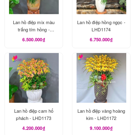
Lan hồ điệp mix màu
Lan hồ điệp hồng ngọc -
trắng tím hồng -
LHD1174
LHD1175
6.500.000₫
6.750.000₫
Lan hồ điệp cam hổ
Lan hồ điệp vàng hoàng
phách - LHD1173
kim - LHD1172
4.200.000₫
9.100.000₫