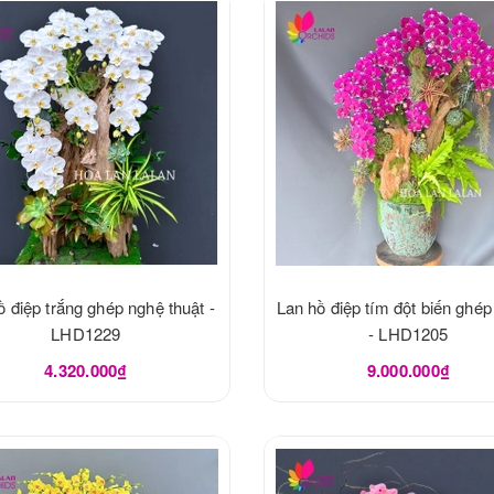
ồ điệp trắng ghép nghệ thuật -
Lan hồ điệp tím đột biến ghép
LHD1229
- LHD1205
4.320.000₫
9.000.000₫