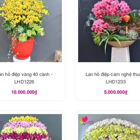
an hồ điệp vàng 40 cành -
Lan hồ điệp cam nghệ thuậ
LHD1226
LHD1233
10.000.000₫
5.000.000₫