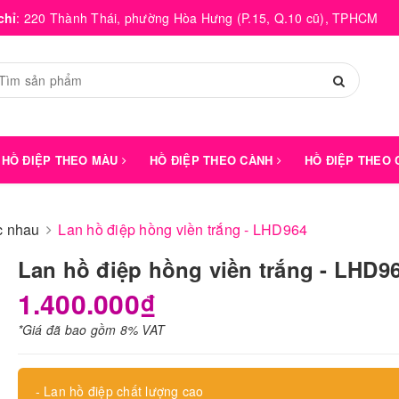
chỉ
:
220 Thành Thái, phường Hòa Hưng (P.15, Q.10 cũ), TPHCM
HỒ ĐIỆP THEO MÀU
HỒ ĐIỆP THEO CÀNH
HỒ ĐIỆP THEO
́c nhau
Lan hồ điệp hồng viền trắng - LHD964
Lan hồ điệp hồng viền trắng - LHD9
1.400.000₫
*Giá đã bao gồm 8% VAT
- Lan hồ điệp chất lượng cao