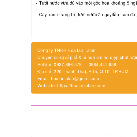
- Tưới nước vừa đủ vào mỗi gốc hoa khoảng 5 ngày
- Cây xanh trang trí, tưới nước 2 ngày/lần; sen đá
Công ty TNHH Hoa lan Lalan
Chuyên cung cấp sỉ & lẻ hoa lan hồ điệp chất lượ
Hotline: 0937.866.579 - 0964.441.959
Địa chỉ: 220 Thành Thái, P.15, Q.10, TP.HCM
Email: hoalanlalan@gmail.com
Webside: https://hoalanlalan.com/