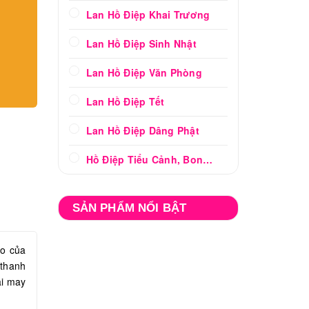
Lan Hồ Điệp Khai Trương
Lan Hồ Điệp Sinh Nhật
Lan Hồ Điệp Văn Phòng
Lan Hồ Điệp Tết
Lan Hồ Điệp Dâng Phật
Hồ Điệp Tiểu Cảnh, Bonsai
SẢN PHẨM NỔI BẬT
ào của
 thanh
ại may