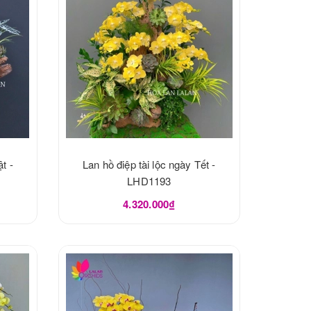
t -
Lan hồ điệp tài lộc ngày Tết -
LHD1193
4.320.000₫