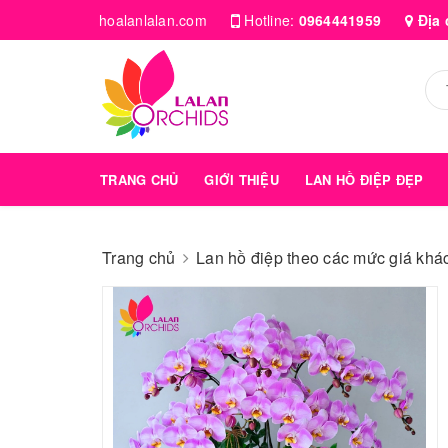
hoalanlalan.com
Hotline:
0964441959
Địa 
TRANG CHỦ
GIỚI THIỆU
LAN HỒ ĐIỆP ĐẸP
Trang chủ
Lan hồ điệp theo các mức giá kha