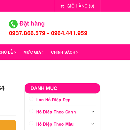
GIỎ HÀNG
(
0
)
Đặt hàng
0937.866.579 - 0964.441.959
 CHỦ ĐỀ
MỨC GIÁ
CHÍNH SÁCH
64
DANH MỤC
Lan Hồ Điệp Đẹp
Hồ Điệp Theo Cành
Hồ Điệp Theo Màu