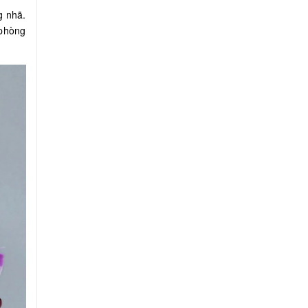
g nhã.
 phòng