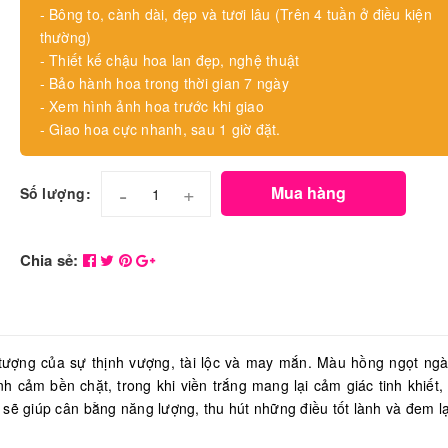
- Bông to, cành dài, đẹp và tươi lâu (Trên 4 tuần ở điều kiện
thường)
- Thiết kế chậu hoa lan đẹp, nghệ thuật
- Bảo hành hoa trong thời gian 7 ngày
- Xem hình ảnh hoa trước khi giao
- Giao hoa cực nhanh, sau 1 giờ đặt.
-
+
Mua hàng
Số lượng:
Chia sẻ:
 tượng của sự thịnh vượng, tài lộc và may mắn. Màu hồng ngọt ng
nh cảm bền chặt, trong khi viền trắng mang lại cảm giác tinh khiết,
 sẽ giúp cân bằng năng lượng, thu hút những điều tốt lành và đem l