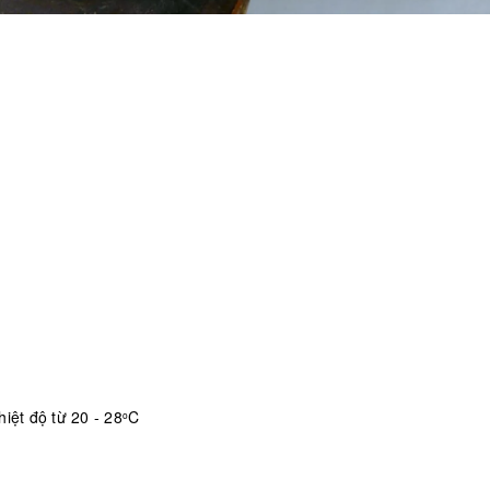
iệt độ từ 20 - 28
C
o