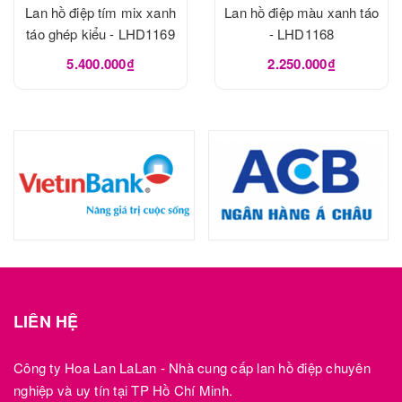
Lan hồ điệp tím mix xanh
Lan hồ điệp màu xanh táo
táo ghép kiểu - LHD1169
- LHD1168
5.400.000₫
2.250.000₫
LIÊN HỆ
Công ty Hoa Lan LaLan - Nhà cung cấp lan hồ điệp chuyên
nghiệp và uy tín tại TP Hồ Chí Minh.