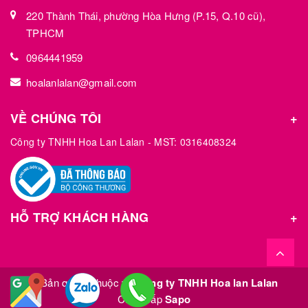
220 Thành Thái, phường Hòa Hưng (P.15, Q.10 cũ),
TPHCM
0964441959
hoalanlalan@gmail.com
VỀ CHÚNG TÔI
Công ty TNHH Hoa Lan Lalan - MST: 0316408324
HỖ TRỢ KHÁCH HÀNG
© Bản quyền thuộc về
Công ty TNHH Hoa lan Lalan
Cung cấp
Sapo