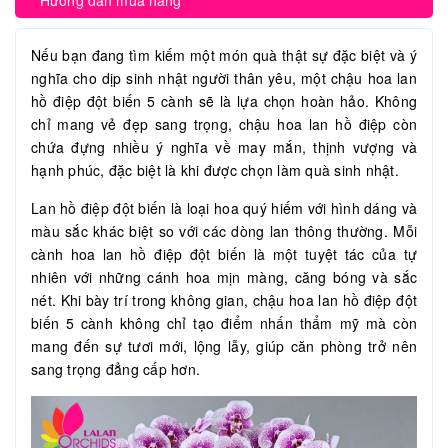
Hướng dẫn mua hàng
Nếu bạn đang tìm kiếm một món quà thật sự đặc biệt và ý
nghĩa cho dịp sinh nhật người thân yêu, một chậu hoa lan
hồ điệp đột biến 5 cành sẽ là lựa chọn hoàn hảo. Không
chỉ mang vẻ đẹp sang trọng, chậu hoa lan hồ điệp còn
chứa đựng nhiều ý nghĩa về may mắn, thịnh vượng và
hạnh phúc, đặc biệt là khi được chọn làm quà sinh nhật.
Lan hồ điệp đột biến là loại hoa quý hiếm với hình dáng và
màu sắc khác biệt so với các dòng lan thông thường. Mỗi
cành hoa lan hồ điệp đột biến là một tuyệt tác của tự
nhiên với những cánh hoa mịn màng, căng bóng và sắc
nét. Khi bày trí trong không gian, chậu hoa lan hồ điệp đột
biến 5 cành không chỉ tạo điểm nhấn thẩm mỹ mà còn
mang đến sự tươi mới, lộng lẫy, giúp căn phòng trở nên
sang trọng đẳng cấp hơn.