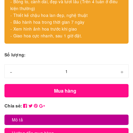
- Bông to, cành dài, đẹp và tươi lâu (Trên 4 tuần ở điều
kiện thường)
- Thiết kế chậu hoa lan đẹp, nghệ thuật
- Bảo hành hoa trong thời gian 7 ngày
- Xem hình ảnh hoa trước khi giao
- Giao hoa cực nhanh, sau 1 giờ đặt.
Số lượng:
-
+
Mua hàng
Chia sẻ:
Mô tả