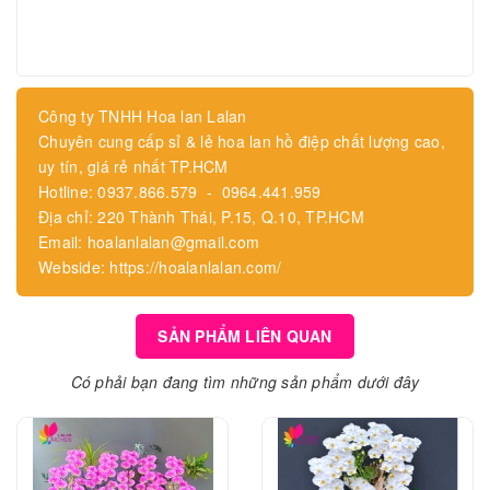
Công ty TNHH Hoa lan Lalan
Chuyên cung cấp sỉ & lẻ hoa lan hồ điệp chất lượng cao,
uy tín, giá rẻ nhất TP.HCM
Hotline: 0937.866.579 - 0964.441.959
Địa chỉ: 220 Thành Thái, P.15, Q.10, TP.HCM
Email: hoalanlalan@gmail.com
Webside: https://hoalanlalan.com/
SẢN PHẨM LIÊN QUAN
Có phải bạn đang tìm những sản phẩm dưới đây